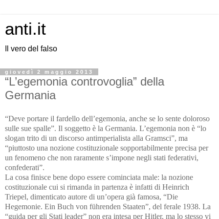
anti.it
Il vero del falso
giovedì 2 maggio 2013
“L’egemonia controvoglia” della
Germania
“Deve portare il fardello dell’egemonia, anche se lo sente doloroso
sulle sue spalle”. Il soggetto è la Germania. L’egemonia non è “lo
slogan trito di un discorso antimperialista alla Gramsci”, ma
“piuttosto una nozione costituzionale sopportabilmente precisa per
un fenomeno che non raramente s’impone negli stati federativi,
confederati”.
La cosa finisce bene dopo essere cominciata male: la nozione
costituzionale cui si rimanda in partenza è infatti di Heinrich
Triepel, dimenticato autore di un’opera già famosa, “Die
Hegemonie. Ein Buch von führenden Staaten”, del ferale 1938. La
“guida per gli Stati leader” non era intesa per Hitler, ma lo stesso vi