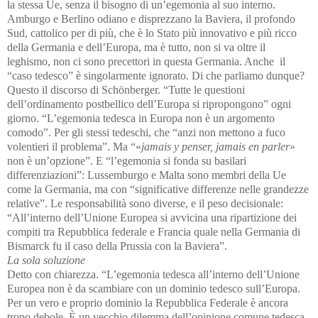
la stessa Ue, senza il bisogno di un’egemonia al suo interno.
Amburgo e Berlino odiano e disprezzano la Baviera, il profondo
Sud, cattolico per di più, che è lo Stato più innovativo e più ricco
della Germania e dell’Europa, ma è tutto, non si va oltre il
leghismo, non ci sono precettori in questa Germania. Anche il
“caso tedesco” è singolarmente ignorato. Di che parliamo dunque?
Questo il discorso di Schönberger. “Tutte le questioni
dell’ordinamento postbellico dell’Europa si ripropongono” ogni
giorno. “L’egemonia tedesca in Europa non è un argomento
comodo”. Per gli stessi tedeschi, che “anzi non mettono a fuco
volentieri il problema”. Ma “«
jamais y penser, jamais en parler
»
non è un’opzione”. E “l’egemonia si fonda su basilari
differenziazioni”: Lussemburgo e Malta sono membri della Ue
come la Germania, ma con “significative differenze nelle grandezze
relative”. Le responsabilità sono diverse, e il peso decisionale:
“All’interno dell’Unione Europea si avvicina una ripartizione dei
compiti tra Repubblica federale e Francia quale nella Germania di
Bismarck fu il caso della Prussia con la Baviera”.
La sola soluzione
Detto con chiarezza. “L’egemonia tedesca all’interno dell’Unione
Europea non è da scambiare con un dominio tedesco sull’Europa.
Per un vero e proprio dominio la Repubblica Federale è ancora
tropo debole. È un vecchio dilemma dell’opinione comune tedesca,