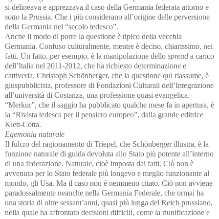
si delineava e apprezzava il caso della Germania federata attorno e
sotto
la Prussia. Che i più considerano all’origine delle perversione
della Germania nel “secolo tedesco”.
Anche il modo di porre la questione è tipico della vecchia
Germania. Confuso culturalmente, mentre è deciso, chiarissimo, nei
fatti. Un fatto, per esempio, è la manipolazione dello
spread
a carico
dell’Italia nel 2011-2012, che ha richiesto determinazione e
cattiveria. Christoph Schönberger, che la questione qui riassume, è
giuspubblicista, professore di Fondazioni Culturali dell’Integrazione
all’università di Costanza, una professione quasi evangelica.
“Merkur”, che il saggio ha pubblicato qualche mese fa in apertura, è
la “Rivista tedesca per il pensiero europeo”, dalla grande editrice
Klett-Cotta.
Egemonia naturale
Il fulcro del ragionamento di Triepel, che Schönberger illustra, è la
funzione naturale di guida devoluta allo Stato più potente all’interno
di una federazione. Naturale, cioè imposta dai fatti. Ciò non è
avvenuto per lo Stato federale più longevo e meglio funzionante al
mondo, gli Usa. Ma il caso non è nemmeno citato. Ciò non avviene
paradossalmente neanche nella Germania Federale, che ormai ha
una storia di oltre sessant’anni, quasi più lunga del Reich prussiano,
nella quale ha affrontato decisioni difficili, come la riunificazione e