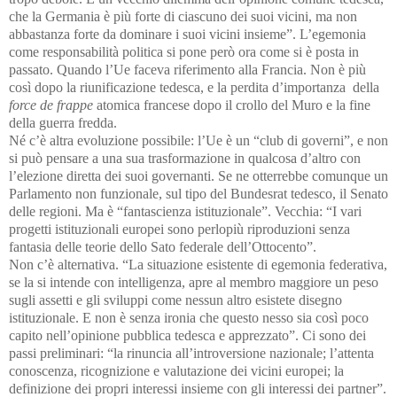
che la Germania è più forte di ciascuno dei suoi vicini, ma non
abbastanza forte da dominare i suoi vicini insieme”. L’egemonia
come responsabilità politica si pone però ora come si è posta in
passato. Quando l’Ue faceva riferimento alla Francia. Non è più
così dopo la riunificazione tedesca, e la perdita d’importanza della
force de frappe
atomica francese dopo il crollo del Muro e la fine
della guerra fredda.
Né c’è altra evoluzione possibile: l’Ue è un “club di governi”, e non
si può pensare a una sua trasformazione in qualcosa d’altro con
l’elezione diretta dei suoi governanti. Se ne otterrebbe comunque un
Parlamento non funzionale, sul tipo del Bundesrat tedesco, il Senato
delle regioni. Ma è “fantascienza istituzionale”. Vecchia: “I vari
progetti istituzionali europei sono perlopiù riproduzioni senza
fantasia delle teorie dello Sato federale dell’Ottocento”.
Non c’è alternativa. “La situazione esistente di egemonia federativa,
se la si intende con intelligenza, apre al membro maggiore un peso
sugli assetti e gli sviluppi come nessun altro esistete disegno
istituzionale. E non è senza ironia che questo nesso sia così poco
capito nell’opinione pubblica tedesca e apprezzato”. Ci sono dei
passi preliminari: “la rinuncia all’introversione nazionale; l’attenta
conoscenza, ricognizione e valutazione dei vicini europei; la
definizione dei propri interessi insieme con gli interessi dei partner”.