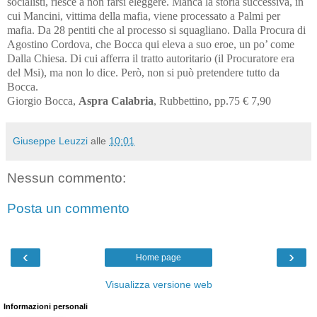
socialisti, riesce a non farsi eleggere. Manca la storia successiva, in
cui Mancini, vittima della mafia, viene processato a Palmi per
mafia. Da 28 pentiti che al processo si squagliano. Dalla Procura di
Agostino Cordova, che Bocca qui eleva a suo eroe, un po’ come
Dalla Chiesa. Di cui afferra il tratto autoritario (il Procuratore era
del Msi), ma non lo dice. Però, non si può pretendere tutto da
Bocca.
Giorgio Bocca,
Aspra Calabria
, Rubbettino, pp.75 € 7,90
Giuseppe Leuzzi
alle
10:01
Nessun commento:
Posta un commento
‹
›
Home page
Visualizza versione web
Informazioni personali