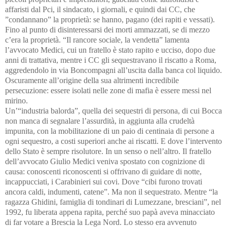
affaristi dal Pci, il sindacato, i giornali, e quindi dai CC, che
”condannano” la proprietà: se hanno, pagano (dei rapiti e vessati).
Fino al punto di disinteressarsi dei morti ammazzati, se di mezzo
c’era la proprietà. “Il rancore sociale, la vendetta” lamenta
l’avvocato Medici, cui un fratello è stato rapito e ucciso, dopo due
anni di trattativa, mentre i CC gli sequestravano il riscatto a Roma,
aggredendolo in via Boncompagni all’uscita dalla banca col liquido.
Oscuramente all’origine della sua altrimenti incredibile
persecuzione: essere isolati nelle zone di mafia è essere messi nel
mirino.
Un’“industria balorda”, quella dei sequestri di persona, di cui Bocca
non manca di segnalare l’assurdità, in aggiunta alla crudeltà
impunita, con la mobilitazione di un paio di centinaia di persone a
ogni sequestro, a costi superiori anche ai riscatti. E dove l’intervento
dello Stato è sempre risolutore.
In un senso o nell’altro.
Il fratello
dell’avvocato Giulio Medici veniva spostato con cognizione di
causa: conoscenti riconoscenti si offrivano di guidare di notte,
incappucciati, i Carabinieri sui covi. Dove “cibi furono trovati
ancora caldi, indumenti, catene”. Ma non il sequestrato.
Mentre
“la
ragazza Ghidini, famiglia di tondinari di Lumezzane, bresciani”, nel
1992, fu liberata appena rapita, perché suo papà aveva minacciato
di far votare a Brescia la Lega Nord. Lo stesso era avvenuto