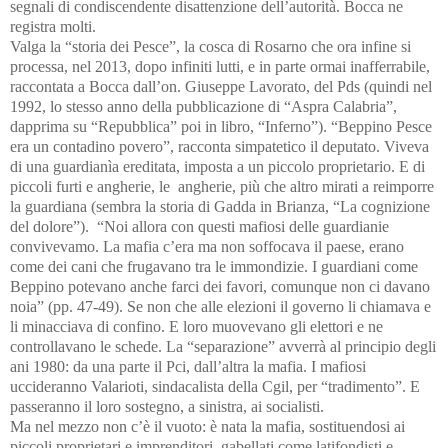
segnali di condiscendente disattenzione dell’autorità. Bocca ne
registra molti.
Valga la “storia dei Pesce”, la cosca di Rosarno che ora infine si
processa, nel 2013, dopo infiniti lutti, e in parte ormai inafferrabile,
raccontata a Bocca dall’on. Giuseppe Lavorato, del Pds (quindi nel
1992, lo stesso anno della pubblicazione di “Aspra Calabria”,
dapprima su “Repubblica” poi in libro, “Inferno”).
“
Beppino Pesce
era un contadino povero
”
, racconta simpatetico il deputato. Viveva
di una guardianìa ereditata, imposta a un piccolo proprietario. E di
piccoli furti e angherie, le angherie, più che altro mirati a reimporre
la guardiana (sembra la storia di Gadda in Brianza, “La cognizione
del dolore”). “Noi allora con questi mafiosi delle guardianie
convivevamo. La mafia c’era ma non soffocava il paese, erano
come dei cani che frugavano tra le immondizie. I guardiani come
Beppino potevano anche farci dei favori, comunque non ci davano
noia” (pp. 47-49). Se non che alle elezioni il governo li chiamava e
li minacciava di confino. E loro muovevano gli elettori e ne
controllavano le schede. La “separazione” avverrà al principio degli
ani 1980: da una parte il Pci, dall’altra la mafia. I mafiosi
uccideranno Valarioti, sindacalista della Cgil, per “tradimento”. E
passeranno il loro sostegno, a sinistra, ai socialisti.
Ma nel mezzo non c’è il vuoto: è nata la mafia, sostituendosi ai
piccoli proprietari e imprenditori, gabellati come latifondisti e