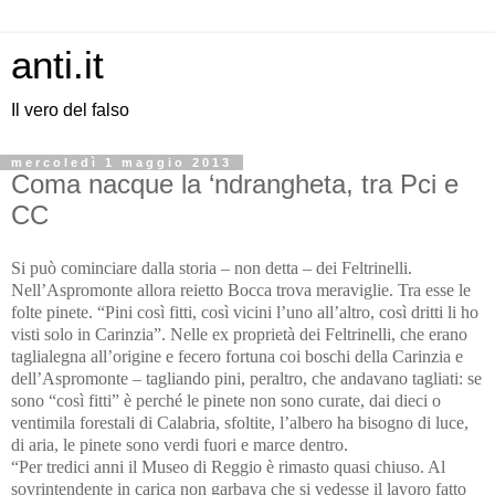
anti.it
Il vero del falso
mercoledì 1 maggio 2013
Coma nacque la ‘ndrangheta, tra Pci e
CC
Si può cominciare dalla storia – non detta – dei Feltrinelli.
Nell’Aspromonte allora reietto Bocca trova meraviglie. Tra esse le
folte pinete. “Pini così fitti, così vicini l’uno all’altro, così dritti li ho
visti solo in Carinzia”. Nelle ex proprietà dei Feltrinelli, che erano
taglialegna all’origine e fecero fortuna coi boschi della Carinzia e
dell’Aspromonte – tagliando pini, peraltro, che andavano tagliati: se
sono “così fitti” è perché le pinete non sono curate, dai dieci o
ventimila forestali di Calabria, sfoltite, l’albero ha bisogno di luce,
di aria, le pinete sono verdi fuori e marce dentro.
“Per tredici anni il Museo di Reggio è rimasto quasi chiuso. Al
sovrintendente in carica non garbava che si vedesse il lavoro fatto