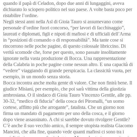
quando il papà di Celadon, dopo due anni di lungaggini, aveva
dichiarato lo sciopero politico nel suo paese. A volte basta poco per
ristabilire l’ordine.
Negli stessi anni nella Asl di Gioia Tauro si assumevano come
personale d’ordine fuori concorso, “per lavori di facchinaggio”,
laureati e diplomati, figli e nipoti di mafiosi e di ufficiali dell’Arma
in “posizioni di comando o di responsabilità”. Ma tante cose si
rincorrono nelle poche pagine, di questo colossale libriccino. Di
verità scomode che, forse per questo, sono passate insolitamente
ignorate nella vasta produzione di Bocca. Una rappresentazione
della Calabria in poche pagine come nessun altro. E una capacità di
“vedere” viaggiando di grande perspicacia. La classicità vuota, per
esempio, in un mondo senza storia.
Bocca incontra anche molta gente di valore. Che non finirà bene. Il
giudice Misiani, per esempio, che poi sarà vittima della giustizia
ambrosiana. O il sindaco di Gioia Tauro Vincenzo Gentile, alle pp.
30-32, “medico di fiducia” della cosca dei Piromalli, “un uomo
cortese, afflitto più che arrogante”, fatalista. Che un giorno non
firma un mandato di pagamento per uno della cosca, e il giorno
dopo viene assassinato. A chi si sarebbe dovuto rivolgere Gentile?
C’è anche il suo vecchio amico, il sempre utopista realista Giacomo
Mancini, che alla fine, quando vede quanti mafiosi ci sono tra i