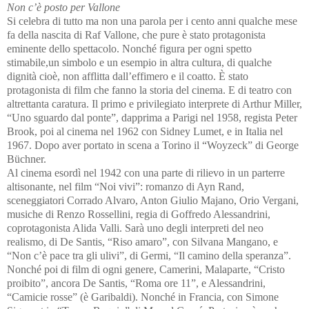
Non c’è posto per Vallone
Si celebra di tutto ma non una parola per i cento anni qualche mese
fa della nascita di Raf Vallone, che pure è stato protagonista
eminente dello spettacolo. Nonché figura per ogni spetto
stimabile,un simbolo e un esempio in altra cultura, di qualche
dignità cioè, non afflitta dall’effimero e il coatto. È stato
protagonista di film che fanno la storia del cinema. E di teatro con
altrettanta caratura. Il primo e privilegiato interprete di Arthur Miller,
“Uno sguardo dal ponte”, dapprima a Parigi nel 1958, regista Peter
Brook, poi al cinema nel 1962 con Sidney Lumet, e in Italia nel
1967. Dopo aver portato in scena a Torino il “Woyzeck” di George
Büchner.
Al cinema esordì nel 1942 con una parte di rilievo in un parterre
altisonante, nel film “Noi vivi”: romanzo di Ayn Rand,
sceneggiatori Corrado Alvaro, Anton Giulio Majano, Orio Vergani,
musiche di Renzo Rossellini, regia di Goffredo Alessandrini,
coprotagonista Alida Valli. Sarà uno degli interpreti del neo
realismo, di De Santis, “Riso amaro”, con Silvana Mangano, e
“Non c’è pace tra gli ulivi”, di Germi, “Il camino della speranza”.
Nonché poi di film di ogni genere, Camerini, Malaparte, “Cristo
proibito”, ancora De Santis, “Roma ore 11”, e Alessandrini,
“Camicie rosse” (è Garibaldi). Nonché in Francia, con Simone