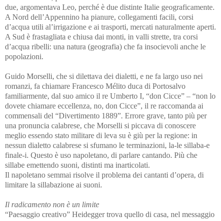
due, argomentava Leo, perché è due distinte Italie geograficamente.
A Nord dell’Appennino ha pianure, collegamenti facili, corsi
d’acqua utili al’irrigazione e ai trasporti, mercati naturalmente aperti.
A Sud è frastagliata e chiusa dai monti, in valli strette, tra corsi
d’acqua ribelli: una natura (geografia) che fa insocievoli anche le
popolazioni.
Guido Morselli, che si dilettava dei dialetti, e ne fa largo uso nei
romanzi, fa chiamare Francesco Mélito duca di Portosalvo
familiarmente, dal suo amico il re Umberto I, “don Cicce” – “non lo
dovete chiamare eccellenza, no, don Cicce”, il re raccomanda ai
commensali del “Divertimento 1889”. Errore grave, tanto più per
una pronuncia calabrese, che Morselli si piccava di conoscere
meglio essendo stato militare di leva su è giù per la regione: in
nessun dialetto calabrese si sfumano le terminazioni, la-le sillaba-e
finale-i. Questo è uso napoletano, di parlare cantando. Più che
sillabe emettendo suoni, distinti ma inarticolati.
Il napoletano semmai risolve il problema dei cantanti d’opera, di
limitare la sillabazione ai suoni.
Il radicamento non è un limite
“Paesaggio creativo” Heidegger trova quello di casa, nel messaggio