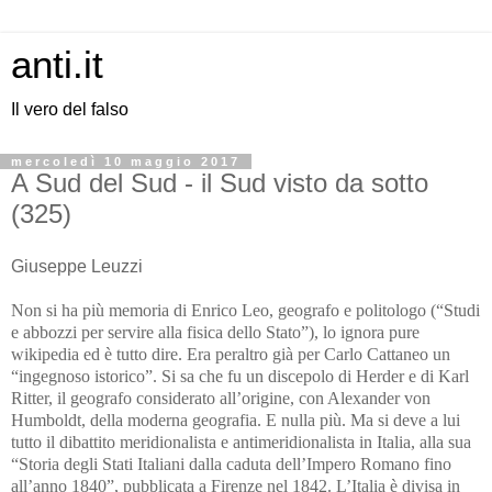
anti.it
Il vero del falso
mercoledì 10 maggio 2017
A Sud del Sud - il Sud visto da sotto
(325)
Giuseppe Leuzzi
Non si ha più memoria di Enrico Leo, geografo e politologo (“Studi
e abbozzi per servire alla fisica dello Stato”), lo ignora pure
wikipedia ed è tutto dire. Era peraltro già per Carlo Cattaneo un
“ingegnoso istorico”. Si sa che
fu un discepolo di Herder e di Karl
Ritter, il geografo considerato all’origine, con Alexander von
Humboldt, della moderna geografia. E nulla più.
Ma si deve a lui
tutto il
dibattito meridionalista e antimeridionalista in Italia, alla sua
“Storia degli Stati Italiani dalla caduta dell’Impero Romano fino
all’anno 1840”, pubblicata a Firenze nel 1842. L’Italia è divisa in