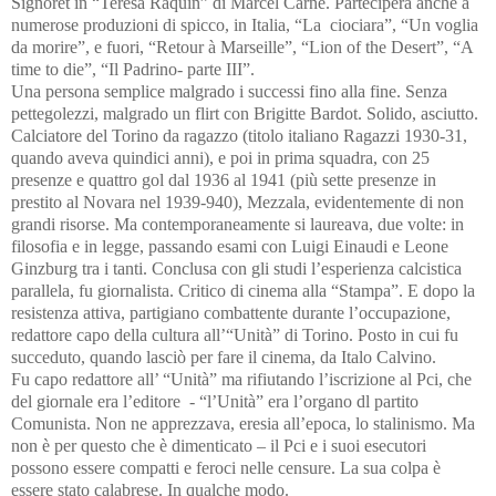
Signoret in “Teresa Raquin” di Marcel Carné. Parteciperà anche a
numerose produzioni di spicco, in Italia, “La ciociara”, “Un voglia
da morire”, e fuori, “Retour à Marseille”, “Lion of the Desert”, “A
time to die”, “Il Padrino- parte III”.
Una persona semplice malgrado i successi fino alla fine. Senza
pettegolezzi, malgrado un flirt con Brigitte Bardot. Solido, asciutto.
Calciatore del Torino da ragazzo (titolo italiano Ragazzi 1930-31,
quando aveva quindici anni), e poi in prima squadra, con 25
presenze e quattro gol dal 1936 al 1941 (più sette presenze in
prestito al Novara nel 1939-940), Mezzala, evidentemente di non
grandi risorse. Ma contemporaneamente si laureava, due volte: in
filosofia e in legge, passando esami con Luigi Einaudi e Leone
Ginzburg tra i tanti. Conclusa con gli studi l’esperienza calcistica
parallela, fu giornalista. Critico di cinema alla “Stampa”. E dopo la
resistenza attiva, partigiano combattente durante l’occupazione,
redattore capo della cultura all’“Unità” di Torino. Posto in cui fu
succeduto, quando lasciò per fare il cinema, da Italo Calvino.
Fu capo redattore all’ “Unità” ma rifiutando l’iscrizione al Pci, che
del giornale era l’editore - “l’Unità” era l’organo dl partito
Comunista. Non ne apprezzava, eresia all’epoca, lo stalinismo. Ma
non è per questo che è dimenticato – il Pci e i suoi esecutori
possono essere compatti e feroci nelle censure. La sua colpa è
essere stato calabrese. In qualche modo.