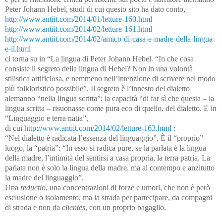
Peter Johann Hebel, studi di cui questo sito ha dato conto,
http://www.antiit.com/2014/01/letture-160.html
http://www.antiit.com/2014/02/letture-161.html
http://www.antiit.com/2014/02/amico-di-casa-e-madre-della-lingua-
e-il.html
ci torna su in “La lingua di Peter Johann Hebel. “In che cosa
consiste il segreto della lingua di Hebel? Non in una volontà
stilistica artificiosa, e nemmeno nell’intenzione di scrivere nel modo
più folkloristico possibile”. Il segreto è l’innesto del dialetto
alemanno “nella lingua scritta”: la capacità “di far sì che questa – la
lingua scritta – risuonasse come pura eco di quello, del dialetto. E in
“Linguaggio e terra natia”,
di cui
http://www.antiit.com/2014/02/letture-163.html
:
“Nel dialetto è radicata l’essenza del linguaggio”. È il “proprio”
luogo, la “patria”: “In esso si radica pure, se la parlata è la lingua
della madre, l’intimità del sentirsi a casa propria, la terra patria. La
parlata non è solo la lingua della madre, ma al contempo e anzitutto
la madre del linguaggio”.
Una
reductio
, una concentrazioni di forze e umori, che non è però
esclusione o isolamento, ma la strada per partecipare, da compagni
di strada e non da
clientes
, con un proprio bagaglio.