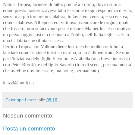
Nato a Tropea, torinese di fatto, poiché a Torino, dove i suoi si
erano presto trasferiti, aveva fatto le scuole e ogni esperienza di vita,
senza mai più tornare in Calabria, tuttavia era censito, e si censiva,
come calabrese. All’epoca era virtuoso rivendicare le origini, quali
che fossero, non si facevano pesi e misure. Ma per lo stesso motivo
un personaggio così era destinato all’oblio, nell’Italia leghista. E in
una Calabria che rifiuta se stessa.
Perfino Tropea, cui Vallone diede lustro e che molto contribuì a
lanciare come stazione turistica marina, se lo è dimenticato. Se non
per l’iniziativa delle figlie Eleonora e Arabella (una breve intervista
con Peter Brook), e del figlio Saverio (foto di scena, per una mostra
che avrebbe dovuto essere, ma non è, permanente
).
leuzzi@antiit.eu
Giuseppe Leuzzi
alle
08:16
Nessun commento:
Posta un commento