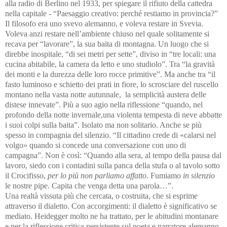
alla radio di Berlino nel 1933, per spiegare il rifiuto della cattedra
nella capitale - “Paesaggio creativo: perché restiamo in provincia?”
Il filosofo era uno svevo alemanno, e voleva restare in Svevia.
Voleva anzi restare nell’ambiente chiuso nel quale solitamente si
recava per “lavorare”, la sua baita di montagna. Un luogo che si
direbbe inospitale, “di sei metri per sette”, diviso in “tre locali: una
cucina abitabile, la camera da letto e uno studiolo”. Tra “la gravità
dei monti e la durezza delle loro rocce primitive”. Ma anche tra “il
fasto luminoso e schietto dei prati in fiore, lo scrosciare del ruscello
montano nella vasta notte autunnale, la semplicità austera delle
distese innevate”. Più a suo agio nella riflessione “quando, nel
profondo della notte invernale,una violenta tempesta di neve abbatte
i suoi colpi sulla baita”. Isolato ma non solitario. Anche se più
spesso in compagnia del silenzio. “Il cittadino crede di «calarsi nel
volgo» quando si concede una conversazione con uno di
campagna”. Non è così: “Quando alla sera, al tempo della pausa dal
lavoro, siedo con i contadini sulla panca della stufa o al tavolo sotto
il Crocifisso,
per lo più non parliamo affatto
. Fumiamo
in silenzio
le nostre pipe. Capita che venga detta una parola…”.
Una realtà vissuta più che cercata, o costruita, che si esprime
attraverso il dialetto. Con accorgimenti: il dialetto è significativo se
mediato. Heidegger molto ne ha trattato, per le abitudini montanare
e per la riflessione critica persistente sul poeta e narratore alemanno