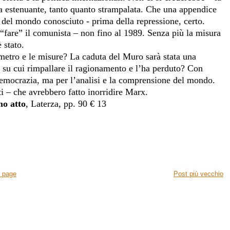
ca estenuante, tanto quanto strampalata. Che una appendice
 del mondo conosciuto - prima della repressione, certo.
“fare” il comunista – non fino al 1989. Senza più la misura
 stato.
l metro e le misure? La caduta del Muro sarà stata una
o su cui rimpallare il ragionamento e l’ha perduto? Con
 democrazia, ma per l’analisi e la comprensione del mondo.
ti – che avrebbero fatto inorridire Marx.
mo atto
, Laterza, pp. 90 € 13
 page
Post più vecchio