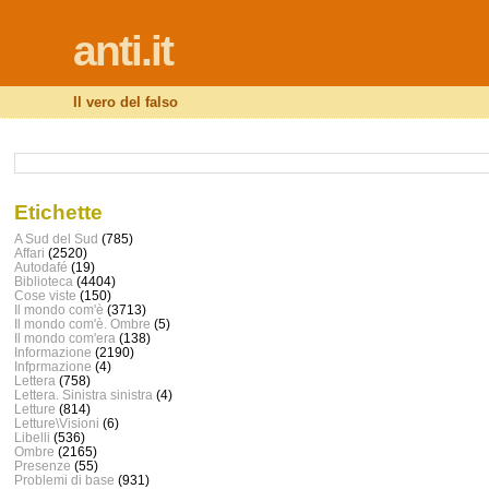
anti.it
Il vero del falso
Etichette
A Sud del Sud
(785)
Affari
(2520)
Autodafé
(19)
Biblioteca
(4404)
Cose viste
(150)
Il mondo com'è
(3713)
Il mondo com'è. Ombre
(5)
Il mondo com'era
(138)
Informazione
(2190)
Infprmazione
(4)
Lettera
(758)
Lettera. Sinistra sinistra
(4)
Letture
(814)
Letture\Visioni
(6)
Libelli
(536)
Ombre
(2165)
Presenze
(55)
Problemi di base
(931)