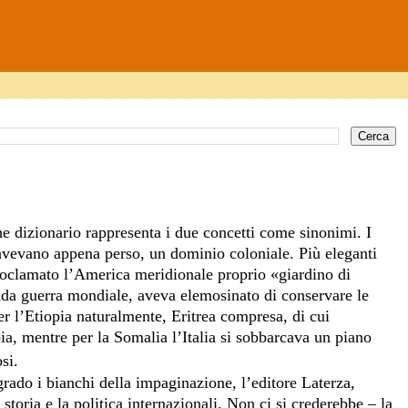
he dizionario rappresenta i due concetti come sinonimi. I
avevano appena perso, un dominio coloniale. Più eleganti
 proclamato l’America meridionale proprio «giardino di
conda guerra mondiale, aveva elemosinato di conservare le
r l’Etiopia naturalmente, Eritrea compresa, di cui
bia, mentre per la Somalia l’Italia si sobbarcava un piano
si.
rado i bianchi della impaginazione, l’editore Laterza,
toria e la politica internazionali. Non ci si crederebbe – la