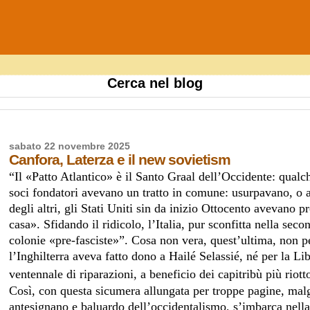
Cerca nel blog
sabato 22 novembre 2025
Canfora, Laterza e il new sovietism
“Il «Patto Atlantico» è il Santo Graal dell’Occidente: qualc
soci fondatori avevano un tratto in comune: usurpavano, o 
degli altri, gli Stati Uniti sin da inizio Ottocento avevano
casa». Sfidando il ridicolo, l’Italia, pur sconfitta nella se
colonie «pre-fasciste»”. Cosa non vera, quest’ultima, non pe
l’Inghilterra aveva fatto dono a Hailé Selassié, né per la Li
ventennale di riparazioni, a beneficio dei
capitribù più riotto
Così, con questa sicumera allungata per troppe pagine, malg
antesignano e baluardo dell’occidentalismo, s’imbarca nella s