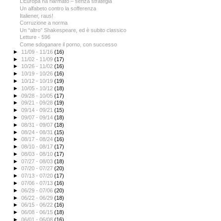
L’Europa ha riarmato – senza strategia
Un alfabeto contro la sofferenza
Italiener, raus!
Corruzione a norma
Un “altro” Shakespeare, ed è subito classico
Letture - 596
Come sdoganare il porno, con successo
►
11/09 - 11/16
(16)
►
11/02 - 11/09
(17)
►
10/26 - 11/02
(16)
►
10/19 - 10/26
(16)
►
10/12 - 10/19
(19)
►
10/05 - 10/12
(18)
►
09/28 - 10/05
(17)
►
09/21 - 09/28
(19)
►
09/14 - 09/21
(15)
►
09/07 - 09/14
(18)
►
08/31 - 09/07
(18)
►
08/24 - 08/31
(15)
►
08/17 - 08/24
(16)
►
08/10 - 08/17
(17)
►
08/03 - 08/10
(17)
►
07/27 - 08/03
(18)
►
07/20 - 07/27
(20)
►
07/13 - 07/20
(17)
►
07/06 - 07/13
(16)
►
06/29 - 07/06
(20)
►
06/22 - 06/29
(18)
►
06/15 - 06/22
(16)
►
06/08 - 06/15
(18)
►
06/01 - 06/08
(16)