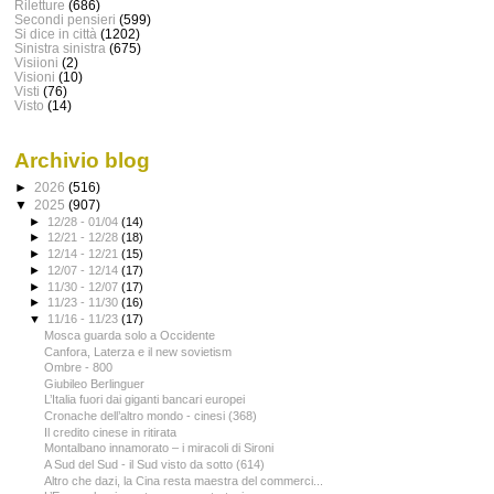
Riletture
(686)
Secondi pensieri
(599)
Si dice in città
(1202)
Sinistra sinistra
(675)
Visiioni
(2)
Visioni
(10)
Visti
(76)
Visto
(14)
Archivio blog
►
2026
(516)
▼
2025
(907)
►
12/28 - 01/04
(14)
►
12/21 - 12/28
(18)
►
12/14 - 12/21
(15)
►
12/07 - 12/14
(17)
►
11/30 - 12/07
(17)
►
11/23 - 11/30
(16)
▼
11/16 - 11/23
(17)
Mosca guarda solo a Occidente
Canfora, Laterza e il new sovietism
Ombre - 800
Giubileo Berlinguer
L’Italia fuori dai giganti bancari europei
Cronache dell’altro mondo - cinesi (368)
Il credito cinese in ritirata
Montalbano innamorato – i miracoli di Sironi
A Sud del Sud - il Sud visto da sotto (614)
Altro che dazi, la Cina resta maestra del commerci...