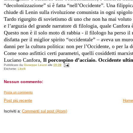
“decolonizzazione” si è fatta “nell’Occidente”. U
na filippi
chiude di Lenin sulla rivoluzione comunista in ogni spigolo
Tardo rigurgito di sovietismo di uno che non ha mai voluto 
e l’arguzia del grande narratore di filologia, quale Canfora è
Questo non è il solo moto di rabbia - il filologo ha perso i
disfatta per il miglior spirito “occidentale” – aveva un mur
danni per la cultura politica: non per l’Occidente, o per la
Come sono asfittici certi parametri, quelli cosiddetti marxis
Luciano Canfora,
Il porcospino d’acciaio. Occidente ulti
Pubblicato da
Giuseppe Leuzzi
alle
09:39
Etichette:
Libelli
Nessun commento:
Posta un commento
Post più recente
Home
Iscriviti a:
Commenti sul post (Atom)