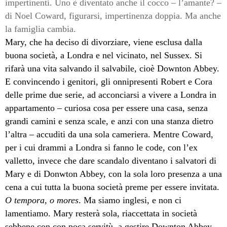
impertinenti. Uno è diventato anche il cocco – l’amante? –
di Noel Coward, figurarsi, impertinenza doppia. Ma anche
la famiglia cambia.
Mary, che ha deciso di divorziare, viene esclusa dalla
buona società, a Londra e nel vicinato, nel Sussex. Si
rifarà una vita salvando il salvabile, cioè Downton Abbey.
E convincendo i genitori, gli onnipresenti Robert e Cora
delle prime due serie, ad acconciarsi a vivere a Londra in
appartamento – curiosa cosa per essere una casa, senza
grandi camini e senza scale, e anzi con una stanza dietro
l’altra – accuditi da una sola cameriera. Mentre Coward,
per i cui drammi a Londra si fanno le code, con l’ex
valletto, invece che dare scandalo diventano i salvatori di
Mary e di Donwton Abbey, con la sola loro presenza a una
cena a cui tutta la buona società preme per essere invitata.
O tempora, o mores
. Ma siamo inglesi, e non ci
lamentiamo. Mary resterà sola, riaccettata in società
sebbene con con poca servitù, a gestire Downton Abbey –