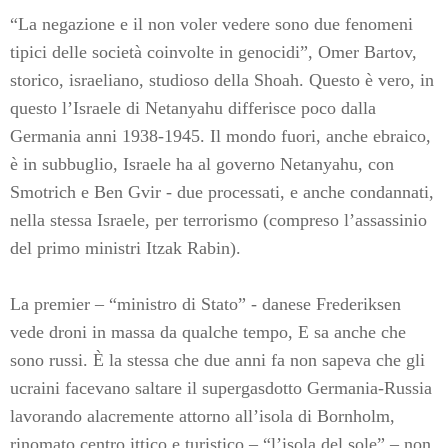
“La negazione e il non voler vedere sono due fenomeni
tipici delle società coinvolte in genocidi”, Omer Bartov,
storico, israeliano, studioso della Shoah. Questo è vero, in
questo l’Israele di Netanyahu differisce poco dalla
Germania anni 1938-1945. Il mondo fuori, anche ebraico,
è in subbuglio, Israele ha al governo Netanyahu, con
Smotrich e Ben Gvir - due processati, e anche condannati,
nella stessa Israele, per terrorismo (compreso l’assassinio
del primo ministri Itzak Rabin).
La premier – “ministro di Stato” - danese Frederiksen
vede droni in massa da qualche tempo, E sa anche che
sono russi. È la stessa che due anni fa non sapeva che gli
ucraini facevano saltare il supergasdotto Germania-Russia
lavorando alacremente attorno all’isola di Bornholm,
rinomato centro ittico e turistico – “l’isola del sole” – non