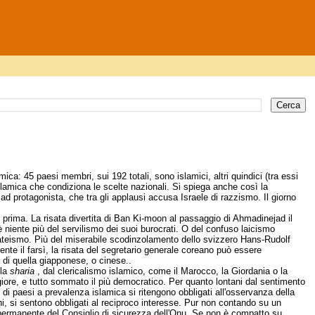
ica: 45 paesi membri, sui 192 totali, sono islamici, altri quindici (tra essi
slamica che condiziona le scelte nazionali. Si spiega anche così la
d protagonista, che tra gli applausi accusa Israele di razzismo. Il giorno
prima. La risata divertita di Ban Ki-moon al passaggio di Ahmadinejad il
 niente più del servilismo dei suoi burocrati. O del confuso laicismo
ll'ateismo. Più del miserabile scodinzolamento dello svizzero Hans-Rudolf
nte il farsì, la risata del segretario generale coreano può essere
 di quella giapponese, o cinese..
lla
sharia
, dal clericalismo islamico, come il Marocco, la Giordania o la
maggiore, e tutto sommato il più democratico. Per quanto lontani dal sentimento
i di paesi a prevalenza islamica si ritengono obbligati all'osservanza della
ni, si sentono obbligati al reciproco interesse. Pur non contando su un
 permanente del Consiglio di sicurezza dell'Onu. Se non è compatto su