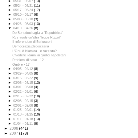
►
05/31 - 06/07
(13)
►
05/24 - 05/31
(11)
►
05/17 - 05/24
(17)
►
05/10 - 05/17
(6)
►
05/03 - 05/10
(3)
►
04/26 - 05/03
(13)
▼
04/19 - 04/26
(8)
De Benedetti taglia a "Repubblica"
Rcs vuole un'altra "legge Rizzoli"
Il referendum di Berlusconi
Democrazia plebiscitaria
L'Onu è islamica - e razzista?
Chiedere i danni ai giudici napoletani
Problemi di base - 12
Ombre - 17
►
04/05 - 04/12
(8)
►
03/29 - 04/05
(8)
►
03/15 - 03/22
(9)
►
03/08 - 03/15
(13)
►
03/01 - 03/08
(4)
►
02/22 - 03/01
(6)
►
02/15 - 02/22
(10)
►
02/08 - 02/15
(3)
►
02/01 - 02/08
(8)
►
01/25 - 02/01
(14)
►
01/18 - 01/25
(10)
►
01/11 - 01/18
(13)
►
01/04 - 01/11
(9)
►
2008
(441)
►
2007
(178)