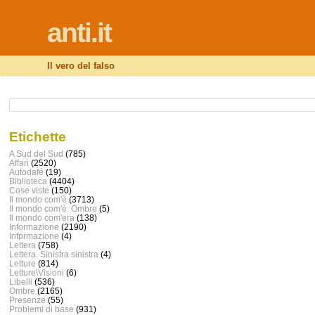
anti.it
Il vero del falso
Etichette
A Sud del Sud
(785)
Affari
(2520)
Autodafé
(19)
Biblioteca
(4404)
Cose viste
(150)
Il mondo com'è
(3713)
Il mondo com'è. Ombre
(5)
Il mondo com'era
(138)
Informazione
(2190)
Infprmazione
(4)
Lettera
(758)
Lettera. Sinistra sinistra
(4)
Letture
(814)
Letture\Visioni
(6)
Libelli
(536)
Ombre
(2165)
Presenze
(55)
Problemi di base
(931)