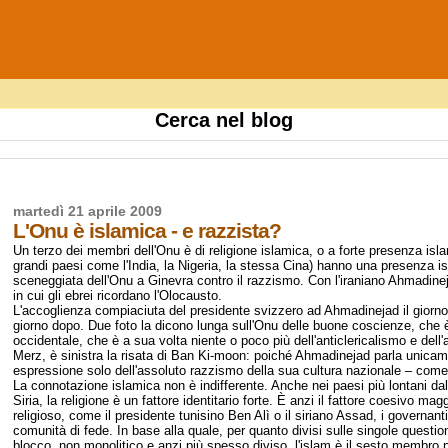
Cerca nel blog
martedì 21 aprile 2009
L'Onu è islamica - e razzista?
Un terzo dei membri dell'Onu è di religione islamica, o a forte presenza islam
grandi paesi come l'India, la Nigeria, la stessa Cina) hanno una presenza i
sceneggiata dell'Onu a Ginevra contro il razzismo. Con l'iraniano Ahmadineja
in cui gli ebrei ricordano l'Olocausto.
L'accoglienza compiaciuta del presidente svizzero ad Ahmadinejad il giorno 
giorno dopo. Due foto la dicono lunga sull'Onu delle buone coscienze, che è
occidentale, che è a sua volta niente o poco più dell'anticlericalismo e de
Merz, è sinistra la risata di Ban Ki-moon: poiché Ahmadinejad parla unicame
espressione solo dell'assoluto razzismo della sua cultura nazionale – come
La connotazione islamica non è indifferente. Anche nei paesi più lontani da
Siria, la religione è un fattore identitario forte. È anzi il fattore coesivo 
religioso, come il presidente tunisino Ben Alì o il siriano Assad, i governant
comunità di fede. In base alla quale, per quanto divisi sulle singole questio
blocco, non monolitico e anzi più spesso diviso, l'islam è il sesto membro