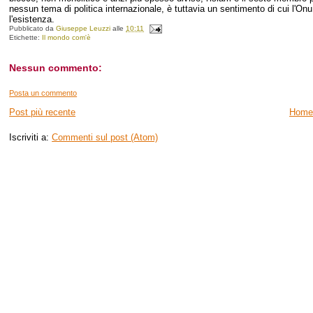
nessun tema di politica internazionale, è tuttavia un sentimento di cui l'Onu
l'esistenza.
Pubblicato da
Giuseppe Leuzzi
alle
10:11
Etichette:
Il mondo com'è
Nessun commento:
Posta un commento
Post più recente
Home
Iscriviti a:
Commenti sul post (Atom)