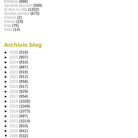
Riletture
(686)
Secondi pensieri
(599)
Si dice in città
(1202)
Sinistra sinistra
(675)
Visiioni
(2)
Visioni
(10)
Visti
(76)
Visto
(14)
Archivio blog
►
2026
(516)
►
2025
(907)
►
2024
(910)
►
2023
(887)
►
2022
(916)
►
2021
(912)
►
2020
(958)
►
2019
(917)
►
2018
(929)
►
2017
(954)
►
2016
(1026)
►
2015
(1049)
►
2014
(1075)
►
2013
(997)
►
2012
(1014)
►
2011
(833)
►
2010
(641)
▼
2009
(532)