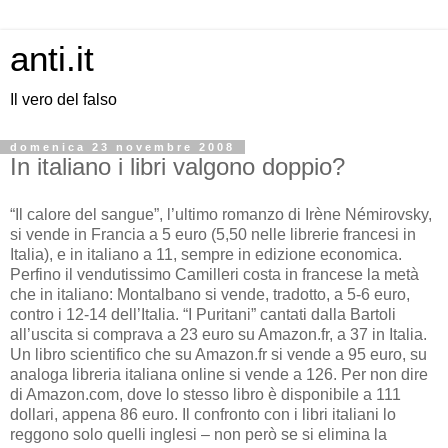
anti.it
Il vero del falso
domenica 23 novembre 2008
In italiano i libri valgono doppio?
“Il calore del sangue”, l’ultimo romanzo di Irène Némirovsky,
si vende in Francia a 5 euro (5,50 nelle librerie francesi in
Italia), e in italiano a 11, sempre in edizione economica.
Perfino il vendutissimo Camilleri costa in francese la metà
che in italiano: Montalbano si vende, tradotto, a 5-6 euro,
contro i 12-14 dell’Italia. “I Puritani” cantati dalla Bartoli
all’uscita si comprava a 23 euro su Amazon.fr, a 37 in Italia.
Un libro scientifico che su Amazon.fr si vende a 95 euro, su
analoga libreria italiana online si vende a 126. Per non dire
di Amazon.com, dove lo stesso libro è disponibile a 111
dollari, appena 86 euro. Il confronto con i libri italiani lo
reggono solo quelli inglesi – non però se si elimina la