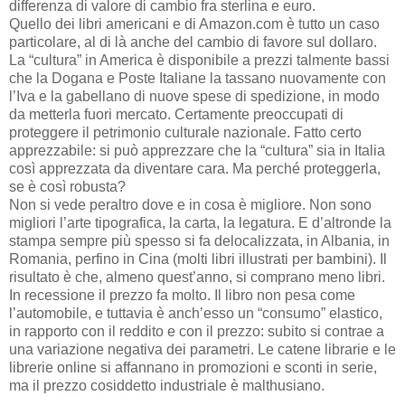
differenza di valore di cambio fra sterlina e euro.
Quello dei libri americani e di Amazon.com è tutto un caso
particolare, al di là anche del cambio di favore sul dollaro.
La “cultura” in America è disponibile a prezzi talmente bassi
che la Dogana e Poste Italiane la tassano nuovamente con
l’Iva e la gabellano di nuove spese di spedizione, in modo
da metterla fuori mercato. Certamente preoccupati di
proteggere il petrimonio culturale nazionale. Fatto certo
apprezzabile: si può apprezzare che la “cultura” sia in Italia
così apprezzata da diventare cara. Ma perché proteggerla,
se è così robusta?
Non si vede peraltro dove e in cosa è migliore. Non sono
migliori l’arte tipografica, la carta, la legatura. E d’altronde la
stampa sempre più spesso si fa delocalizzata, in Albania, in
Romania, perfino in Cina (molti libri illustrati per bambini). Il
risultato è che, almeno quest’anno, si comprano meno libri.
In recessione il prezzo fa molto. Il libro non pesa come
l’automobile, e tuttavia è anch’esso un “consumo” elastico,
in rapporto con il reddito e con il prezzo: subito si contrae a
una variazione negativa dei parametri. Le catene librarie e le
librerie online si affannano in promozioni e sconti in serie,
ma il prezzo cosiddetto industriale è malthusiano.