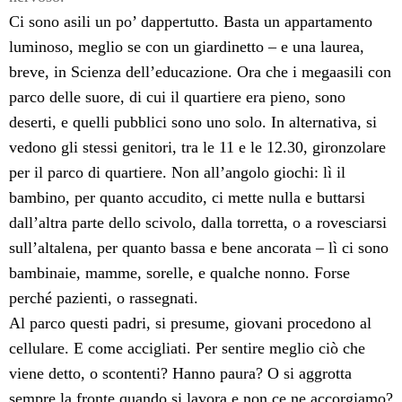
Ci sono asili un po’ dappertutto. Basta un appartamento
luminoso, meglio se con un giardinetto – e una laurea,
breve, in Scienza dell’educazione. Ora che i megaasili con
parco delle suore, di cui il quartiere era pieno, sono
deserti, e quelli pubblici sono uno solo. In alternativa, si
vedono gli stessi genitori, tra le 11 e le 12.30, gironzolare
per il parco di quartiere. Non all’angolo giochi: lì il
bambino, per quanto accudito, ci mette nulla e buttarsi
dall’altra parte dello scivolo, dalla torretta, o a rovesciarsi
sull’altalena, per quanto bassa e bene ancorata – lì ci sono
bambinaie, mamme, sorelle, e qualche nonno. Forse
perché pazienti, o rassegnati.
Al parco questi padri, si presume, giovani procedono al
cellulare. E come accigliati. Per sentire meglio ciò che
viene detto, o scontenti? Hanno paura? O si aggrotta
sempre la fronte quando si lavora e non ce ne accorgiamo?