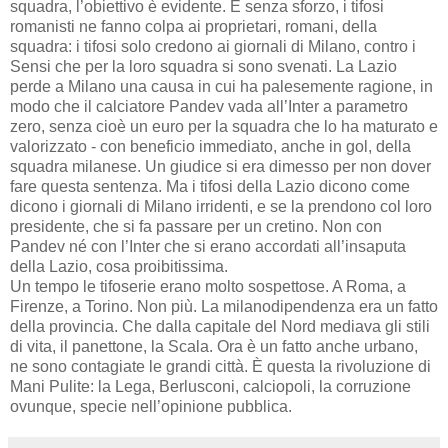
squadra, l’obiettivo è evidente. E senza sforzo, i tifosi
romanisti ne fanno colpa ai proprietari, romani, della
squadra: i tifosi solo credono ai giornali di Milano, contro i
Sensi che per la loro squadra si sono svenati. La Lazio
perde a Milano una causa in cui ha palesemente ragione, in
modo che il calciatore Pandev vada all’Inter a parametro
zero, senza cioè un euro per la squadra che lo ha maturato e
valorizzato - con beneficio immediato, anche in gol, della
squadra milanese. Un giudice si era dimesso per non dover
fare questa sentenza. Ma i tifosi della Lazio dicono come
dicono i giornali di Milano irridenti, e se la prendono col loro
presidente, che si fa passare per un cretino. Non con
Pandev né con l’Inter che si erano accordati all’insaputa
della Lazio, cosa proibitissima.
Un tempo le tifoserie erano molto sospettose. A Roma, a
Firenze, a Torino. Non più. La milanodipendenza era un fatto
della provincia. Che dalla capitale del Nord mediava gli stili
di vita, il panettone, la Scala. Ora è un fatto anche urbano,
ne sono contagiate le grandi città. È questa la rivoluzione di
Mani Pulite: la Lega, Berlusconi, calciopoli, la corruzione
ovunque, specie nell’opinione pubblica.