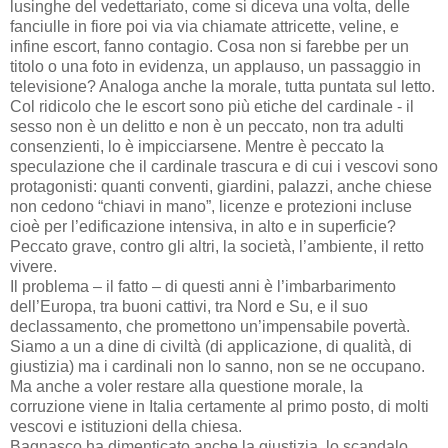
lusinghe del vedettariato, come si diceva una volta, delle
fanciulle in fiore poi via via chiamate attricette, veline, e
infine escort, fanno contagio. Cosa non si farebbe per un
titolo o una foto in evidenza, un applauso, un passaggio in
televisione? Analoga anche la morale, tutta puntata sul letto.
Col ridicolo che le escort sono più etiche del cardinale - il
sesso non è un delitto e non è un peccato, non tra adulti
consenzienti, lo è impicciarsene. Mentre è peccato la
speculazione che il cardinale trascura e di cui i vescovi sono
protagonisti: quanti conventi, giardini, palazzi, anche chiese
non cedono “chiavi in mano”, licenze e protezioni incluse
cioè per l’edificazione intensiva, in alto e in superficie?
Peccato grave, contro gli altri, la società, l’ambiente, il retto
vivere.
Il problema – il fatto – di questi anni è l’imbarbarimento
dell’Europa, tra buoni cattivi, tra Nord e Su, e il suo
declassamento, che promettono un’impensabile povertà.
Siamo a un a dine di civiltà (di applicazione, di qualità, di
giustizia) ma i cardinali non lo sanno, non se ne occupano.
Ma anche a voler restare alla questione morale, la
corruzione viene in Italia certamente al primo posto, di molti
vescovi e istituzioni della chiesa.
Bagnasco ha dimenticato anche la giustizia, lo scandalo