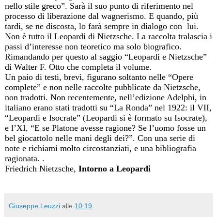
nello stile greco”. Sarà il suo punto di riferimento nel
processo di liberazione dal wagnerismo. E quando, più
tardi, se ne discosta, lo farà sempre in dialogo con
lui.
Non è tutto il Leopardi di Nietzsche. La raccolta tralascia i
passi d’interesse non teoretico ma solo biografico.
Rimandando per questo al saggio “Leopardi e Nietzsche”
di Walter F. Otto che completa il volume.
Un paio di testi, brevi, figurano soltanto nelle “Opere
complete” e non nelle raccolte pubblicate da Nietzsche,
non tradotti. Non recentemente, nell’edizione Adelphi, in
italiano erano stati tradotti su “La Ronda” nel 1922: il VII,
“Leopardi e Isocrate” (Leopardi si è formato su Isocrate),
e l’XI, “E se Platone avesse ragione? Se l’uomo fosse un
bel giocattolo nelle mani degli dei?”. Con una serie di
note e richiami molto circostanziati, e una bibliografia
ragionata. .
Friedrich Nietzsche,
Intorno a Leopardi
Giuseppe Leuzzi
alle
10:19