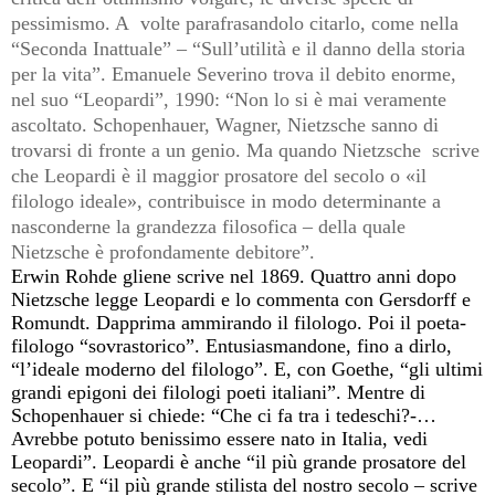
pessimismo. A volte parafrasandolo citarlo, come nella
“Seconda Inattuale” – “Sull’utilità e il danno della storia
per la vita”. Emanuele Severino trova il debito enorme,
nel suo “Leopardi”, 1990: “Non lo si è mai veramente
ascoltato. Schopenhauer, Wagner, Nietzsche sanno di
trovarsi di fronte a un genio. Ma quando Nietzsche scrive
che Leopardi è il maggior prosatore del secolo o «il
filologo ideale», contribuisce in modo determinante a
nasconderne la grandezza filosofica – della quale
Nietzsche è profondamente debitore”.
Erwin Rohde gliene scrive nel 1869. Quattro anni dopo
Nietzsche legge Leopardi e lo commenta con Gersdorff e
Romundt. Dapprima ammirando il filologo. Poi il poeta-
filologo “sovrastorico”. Entusiasmandone, fino a dirlo,
“l’ideale moderno del filologo”. E, con Goethe, “gli ultimi
grandi epigoni dei filologi poeti italiani”. Mentre di
Schopenhauer si chiede: “Che ci fa tra i tedeschi?-…
Avrebbe potuto benissimo essere nato in Italia, vedi
Leopardi”. Leopardi è anche “il più grande prosatore del
secolo”. E “il più grande stilista del nostro secolo – scrive