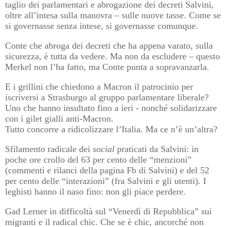
taglio dei parlamentari e abrogazione dei decreti Salvini,
oltre all’intesa sulla manovra – sulle nuove tasse. Come se
si governasse senza intese, si governasse comunque.
Conte che abroga dei decreti che ha appena varato, sulla
sicurezza, è tutta da vedere. Ma non da escludere – questo
Merkel non l’ha fatto, ma Conte punta a sopravanzarla.
E i grillini che chiedono a Macron il patrocinio per
iscriversi a Strasburgo al gruppo parlamentare liberale?
Uno che hanno insultato fino a ieri - nonché solidarizzare
con i gilet gialli anti-Macron.
Tutto concorre a ridicolizzare l’Italia. Ma ce n’è un’altra?
Sfilamento radicale dei
social
praticati da Salvini: in
poche ore crollo del 63 per cento delle “menzioni”
(commenti e rilanci della pagina Fb di Salvini) e del 52
per cento delle “interazioni” (fra Salvini e gli utenti). I
leghisti hanno il naso fino: non gli piace perdere.
Gad Lerner in difficoltà sul “Venerdì di Repubblica” sui
migranti e il radical chic. Che se è chic, ancorché non