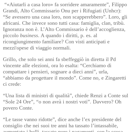
“«Aiutarli a casa loro» fa sorridere amaramente”, Filippo
Grandi, Alto Commissario Onu per i Rifugiati (Unhcr):
“Se avessero una casa loro, non scapperebbero”. Loro, gli
africani. Che invece sono tutti casa: famiglia, clan, tribù.
Ignoranza non è. L’Alto Commissario è dell’accoglienza,
piccolo
business
. A quando i diritti, p. es. al
ricongiungimento familiare? Con visti anticipati e
mezzi\spese di viaggio normali.
Grillo, che solo sei anni fa sbeffeggiò in diretta il Pd
vincente alle elezioni, ora lo esalta: “Cerchiamo di
compattare i pensieri, sognare a dieci anni”, urla,
“abbiamo da progettare il mondo”. Come no, e Zingaretti
ci crede:
“Una lista di ministri di qualità”, chiede Renzi a Conte sul
“Sole 24 Ore”, “o non avrà i nostri voti”. Davvero? Oh
povero Conte.
“Le tasse vanno ridotte”, dice anche l’ex presidente del
consiglio che nei suoi tre anni ha tassato l’intassabile,
aumentato i bolli, tassato pure i pagamenti, con la scusa