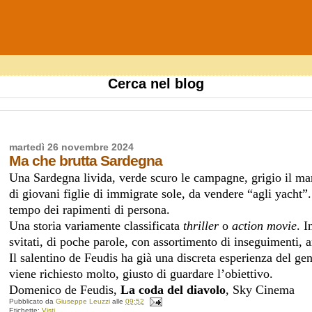
Cerca nel blog
martedì 26 novembre 2024
Ma che brutta Sardegna
Una Sardegna livida, verde scuro le campagne, grigio il mare
di giovani figlie di immigrate sole, da vendere “agli yacht”
tempo dei rapimenti di persona.
Una storia variamente classificata
thriller
o
action movie
. I
svitati, di poche parole, con assortimento di inseguimenti, a
Il salentino de Feudis ha già una discreta esperienza del ge
viene richiesto molto, giusto di guardare l’obiettivo.
Domenico de Feudis,
La coda del diavolo
, Sky Cinema
Pubblicato da
Giuseppe Leuzzi
alle
09:52
Etichette:
Visti