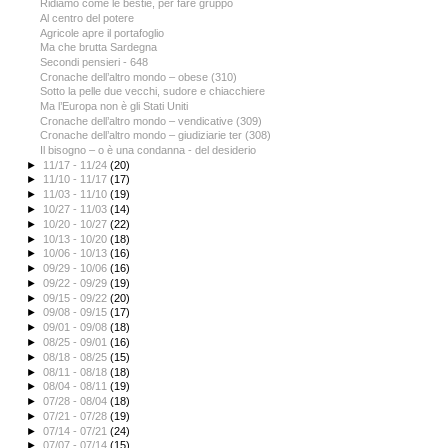
Ridiamo come le bestie, per fare gruppo
Al centro del potere
Agricole apre il portafoglio
Ma che brutta Sardegna
Secondi pensieri - 648
Cronache dell’altro mondo – obese (310)
Sotto la pelle due vecchi, sudore e chiacchiere
Ma l’Europa non è gli Stati Uniti
Cronache dell’altro mondo – vendicative (309)
Cronache dell’altro mondo – giudiziarie ter (308)
Il bisogno – o è una condanna - del desiderio
►
11/17 - 11/24
(20)
►
11/10 - 11/17
(17)
►
11/03 - 11/10
(19)
►
10/27 - 11/03
(14)
►
10/20 - 10/27
(22)
►
10/13 - 10/20
(18)
►
10/06 - 10/13
(16)
►
09/29 - 10/06
(16)
►
09/22 - 09/29
(19)
►
09/15 - 09/22
(20)
►
09/08 - 09/15
(17)
►
09/01 - 09/08
(18)
►
08/25 - 09/01
(16)
►
08/18 - 08/25
(15)
►
08/11 - 08/18
(18)
►
08/04 - 08/11
(19)
►
07/28 - 08/04
(18)
►
07/21 - 07/28
(19)
►
07/14 - 07/21
(24)
►
07/07 - 07/14
(15)