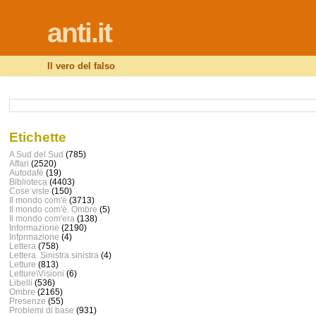
anti.it
Il vero del falso
Etichette
A Sud del Sud
(785)
Affari
(2520)
Autodafé
(19)
Biblioteca
(4403)
Cose viste
(150)
Il mondo com'è
(3713)
Il mondo com'è. Ombre
(5)
Il mondo com'era
(138)
Informazione
(2190)
Infprmazione
(4)
Lettera
(758)
Lettera. Sinistra sinistra
(4)
Letture
(813)
Letture\Visioni
(6)
Libelli
(536)
Ombre
(2165)
Presenze
(55)
Problemi di base
(931)