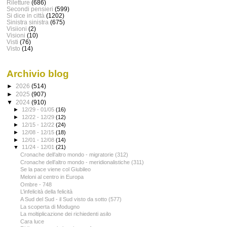
Riletture
(686)
Secondi pensieri
(599)
Si dice in città
(1202)
Sinistra sinistra
(675)
Visiioni
(2)
Visioni
(10)
Visti
(76)
Visto
(14)
Archivio blog
►
2026
(514)
►
2025
(907)
▼
2024
(910)
►
12/29 - 01/05
(16)
►
12/22 - 12/29
(12)
►
12/15 - 12/22
(24)
►
12/08 - 12/15
(18)
►
12/01 - 12/08
(14)
▼
11/24 - 12/01
(21)
Cronache dell’altro mondo - migratorie (312)
Cronache dell’altro mondo - meridionalistiche (311)
Se la pace viene col Giubileo
Meloni al centro in Europa
Ombre - 748
L’infelicità della felicità
A Sud del Sud - il Sud visto da sotto (577)
La scoperta di Modugno
La moltiplicazione dei richiedenti asilo
Cara luce