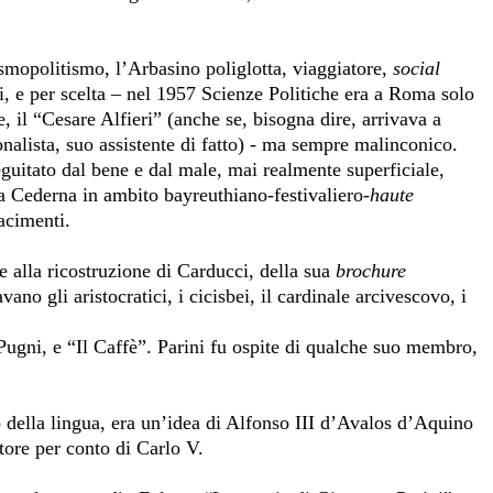
smopolitismo, l’Arbasino poliglotta, viaggiatore,
social
i, e per scelta – nel 1957 Scienze Politiche era a Roma solo
e, il “Cesare Alfieri” (anche se, bisogna dire, arrivava a
nalista, suo assistente di fatto) - ma sempre malinconico.
guitato dal bene e dal male, mai realmente superficiale,
la Cederna in ambito bayreuthiano-festivaliero-
haute
acimenti.
e alla ricostruzione di Carducci, della sua
brochure
o gli aristocratici, i cicisbei, il cardinale arcivescovo, i
Pugni, e “Il Caffè”. Parini fu ospite di qualche suo membro,
o della lingua, era un’idea di Alfonso III d’Avalos d’Aquino
ore per conto di Carlo V.