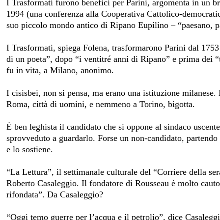
I Trasformati furono benefici per Parini, argomenta in un b
1994 (una conferenza alla Cooperativa Cattolico-democratica 
suo piccolo mondo antico di Ripano Eupilino – “paesano, p
I Trasformati, spiega Folena, trasformarono Parini dal 1753
di un poeta”, dopo “i ventitré anni di Ripano” e prima dei “
fu in vita, a Milano, anonimo.
I cisisbei, non si pensa, ma erano una istituzione milanese.
Roma, città di uomini, e nemmeno a Torino, bigotta.
È ben leghista il candidato che si oppone al sindaco uscente
sprovveduto a guardarlo. Forse un non-candidato, partendo 
e lo sostiene.
“La Lettura”, il settimanale culturale del “Corriere della s
Roberto Casaleggio. Il fondatore di Rousseau è molto caut
rifondata”. Da Casaleggio?
“Oggi temo guerre per l’acqua e il petrolio”, dice Casalegg