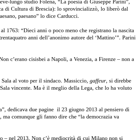
reve-lungo studio Folena, “La poesia di Giuseppe Parini”,
di Cultura di Brescia): lo sprovincializzò, lo liberò dal
aesano, paesano” lo dice Carducci.
 al 1763: “Dieci anni o poco meno che registrano la nascita
trentaquatro anni dell’anonimo autore del ‘Mattino’”. Parini
 Non c’erano cisisbei a Napoli, a Venezia, a Firenze – non a
 Sala al voto per il sindaco. Massiccio,
gaffeur
, si direbbe
Sala vincente. Ma è il meglio della Lega, che lo ha voluto
era”, dedicava due pagine
il 23 giugno 2013 al pensiero di
o, ma comunque gli fanno dire che “la democrazia va
io – nel 2013. Non c’è mediocrità di cui Milano non si