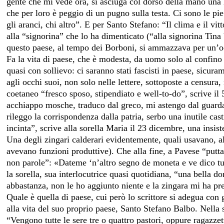
gente che mi vede ora, si asciuga col dorso della mano una 
che per loro è peggio di un pugno sulla testa. Ci sono le pie
gli aranci, chi altro”. E per Santo Stefano: “Il clima e il v
alla “signorina” che lo ha dimenticato (“alla signorina Tina
questo paese, al tempo dei Borboni, si ammazzava per un’o
Fa la vita di paese, che è modesta, da uomo solo al confino 
quasi con sollievo: ci saranno stati fascisti in paese, sicur
agli occhi suoi, non solo nelle lettere, sottoposte a censur
coetaneo “fresco sposo, stipendiato e well-to-do”, scrive il
acchiappo mosche, traduco dal greco, mi astengo dal guarda
rileggo la corrispondenza dalla patria, serbo una inutile cas
incinta”, scrive alla sorella Maria il 23 dicembre, una ins
Una degli zingari calderari evidentemente, quali usavano, al
avevano funzioni produttive). Che alla fine, a Pavese “putta
non parole”: «Dateme ‘n’altro segno de moneta e ve dico tutt
la sorella, sua interlocutrice quasi quotidiana, “una bella 
abbastanza, non le ho aggiunto niente e la zingara mi ha pr
Quale è quella di paese, cui però lo scrittore si adegua con 
alla vita del suo proprio paese, Santo Stefano Balbo. Nella s
“Vengono tutte le sere tre o quattro pastori, oppure ragazzet