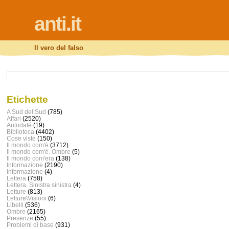
anti.it
Il vero del falso
Etichette
A Sud del Sud
(785)
Affari
(2520)
Autodafé
(19)
Biblioteca
(4402)
Cose viste
(150)
Il mondo com'è
(3712)
Il mondo com'è. Ombre
(5)
Il mondo com'era
(138)
Informazione
(2190)
Infprmazione
(4)
Lettera
(758)
Lettera. Sinistra sinistra
(4)
Letture
(813)
Letture\Visioni
(6)
Libelli
(536)
Ombre
(2165)
Presenze
(55)
Problemi di base
(931)