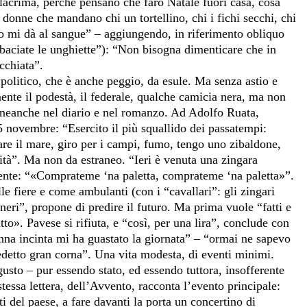
lacrima, perché pensano che farò Natale fuori casa, cosa
 donne che mandano chi un tortellino, chi i fichi secchi, chi
itto mi dà al sangue” – aggiungendo, in riferimento obliquo
 baciate le unghiette”): “Non bisogna dimenticare che in
cchiata”.
politico, che è anche peggio, da esule. Ma senza astio e
amente il podestà, il federale, qualche camicia nera, ma non
a, neanche nel diario e nel romanzo. Ad Adolfo Ruata,
 5 novembre: “Esercito il più squallido dei passatempi:
re il mare, giro per i campi, fumo, tengo uno zibaldone,
tità”. Ma non da estraneo. “Ieri è venuta una zingara
istente: “«Comprateme ‘na paletta, comprateme ‘na paletta»”.
le fiere e come ambulanti (con i “cavallari”: gli zingari
neri”, propone di predire il futuro. Ma prima vuole “fatti e
o». Pavese si rifiuta, e “così, per una lira”, conclude con
donna incinta mi ha guastato la giornata” – “ormai ne sapevo
edetto gran corna”. Una vita modesta, di eventi minimi.
gusto – pur essendo stato, ed essendo tuttora, insofferente
tessa lettera, dell’Avvento, racconta l’evento principale:
ti del paese, a fare davanti la porta un concertino di