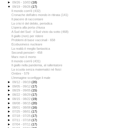
►
09/26 - 10/03
(18)
▼
09/19 - 09/26
(17)
Il mondo com'è (432)
Cronache dell’altro mondo in ritirata (141)
Il piacere di raccontare
La crisi è del debito, periodica
L’opera alla porta chiusa
A Sud del Sud - il Sud visto da sotto (468)
Il giallo (non) per ridere
Problemi di base vaccinali - 658
Ecobusiness nucleare
La realtà è meglio fantastica
Secondi pensieri - 458
Marx non è morto
Il mondo com'è (431)
Il giallo nella pandemia, al rallentatore
La scuola senza matematici né fisici
Ombre - 579
L’immagine sconfigge il male
►
09/12 - 09/19
(20)
►
09/05 - 09/12
(17)
►
08/29 - 09/05
(15)
►
08/22 - 08/29
(17)
►
08/15 - 08/22
(19)
►
08/08 - 08/15
(20)
►
08/01 - 08/08
(16)
►
07/25 - 08/01
(17)
►
07/18 - 07/25
(17)
►
07/11 - 07/18
(17)
►
07/04 - 07/11
(17)