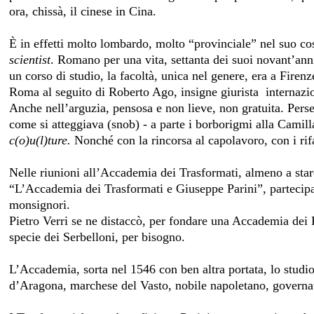
ora, chissà, il cinese in Cina.
È in effetti molto lombardo, molto “provinciale” nel suo co
scientist
. Romano per una vita, settanta dei suoi novant’ann
un corso di studio, la facoltà, unica nel genere, era a Firenz
Roma al seguito di Roberto Ago, insigne giurista internazio
Anche nell’arguzia, pensosa e non lieve, non gratuita. Perse
come si atteggiava (snob) - a parte i borborigmi alla Camil
c(o)u(l)ture.
Nonché con la rincorsa al capolavoro, con i rif
Nelle riunioni all’Accademia dei Trasformati, almeno a star
“L’Accademia dei Trasformati e Giuseppe Parini”, partecipavan
monsignori.
Pietro Verri se ne distaccò, per fondare una Accademia dei 
specie dei Serbelloni, per bisogno.
L’Accademia, sorta nel 1546 con ben altra portata, lo studi
d’Aragona, marchese del Vasto, nobile napoletano, governat