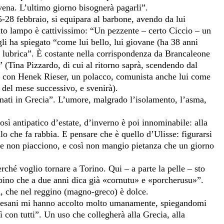
ovena. L’ultimo giorno bisognerà pagarli”.
5-28 febbraio, si equipara al barbone, avendo da lui
to lampo è cattivissimo: “Un pezzente – certo Ciccio – un
i ha spiegato “come lui bello, lui giovane (ha 38 anni
sa lubrica”. È costante nella corrispondenza da Brancaleone
a” (Tina Pizzardo, di cui al ritorno saprà, scendendo dal
a – con Henek Rieser, un polacco, comunista anche lui come
9 del mese successivo, e svenirà).
ri nati in Grecia”. L’umore, malgrado l’isolamento, l’asma,
.
sì antipatico d’estate, d’inverno è poi innominabile: alla
llo che fa rabbia. E pensare che è quello d’Ulisse: figurarsi
a me non piacciono, e così non mangio pietanza che un giorno
hé voglio tornare a Torino. Qui – a parte la pelle – sto
ino che a due anni dica già «cornutu» e «porcherusu»”.
a, che nel reggino (magno-greco) è dolce.
 paesani mi hanno accolto molto umanamente, spiegandomi
sì con tutti”. Un uso che collegherà alla Grecia, alla