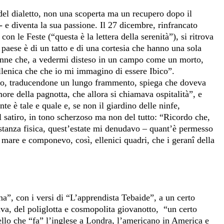
del dialetto, non una scoperta ma un recupero dopo il
 - e diventa la sua passione. Il 27 dicembre, rinfrancato
on le Feste (“questa è la lettera della serenità”), si ritrova
paese è di un tatto e di una cortesia che hanno una sola
 donne che, a vedermi disteso in un campo come un morto,
llenica che che io mi immagino di essere Ibico”.
rto, traducendone un lungo frammento, spiega che doveva
re della pagnotta, che allora si chiamava ospitalità”, e
e è tale e quale e, se non il giardino delle ninfe,
 il satiro, in tono scherzoso ma non del tutto: “Ricordo che,
stanza fisica, quest’estate mi denudavo – quant’è permesso
l mare e componevo, così, ellenici quadri, che i geranî della
na”, con i versi di “L’apprendista Tebaide”, a un certo
cava, del poliglotta e cosmopolita giovanotto,
“un certo
llo che “fa” l’inglese a Londra, l’americano in America e