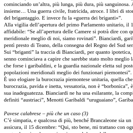
cominciando un’altra, più lunga, più dura, più sanguinosa. A
insieme… Una guerra civile, fratricida, atroce. I libri di st
del brigantaggio. E invece fu la «guerra dei briganti»”.
Alla vigilia dell’apertura del primo Parlamento unitario, il
affidabile: “Se all’apertura delle Camere si potrà dire con 
meridionale meglio di noi, siamo rovinati”. Bianciardi, gari
pentì presto di Teano, della consegna del Regno del Sud se
Sui “briganti” la traccia di Bianciardi, per quanto ipotetica,
senno cominciava a capire che sarebbe stato molto meglio la
che forse i garibaldini, e la guardia nazionale eletta sul pos
popolazioni meridionali meglio dei funzionari piemontesi”.
È uso elogiare la burocrazia piemontese unitaria, quella che 
burocrazia, pavida e inetta, vessatoria, non è “borbonica”, 
sua inadeguatezza. Bianciardi ne ha una esilarante, la compil
definiti “austriaci”, Menotti Garibaldi “uruguaiano”, Gariba
Pavese calabrese – più che un caso (3)
C’è simpatia, e qualcosa di più, benché Brancaleone sia un
assicura, il 15 dicembre: “Qui, sto bene, mi trattano con ogni