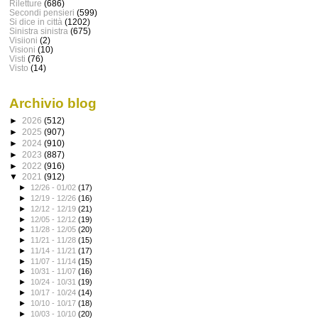
Riletture
(686)
Secondi pensieri
(599)
Si dice in città
(1202)
Sinistra sinistra
(675)
Visiioni
(2)
Visioni
(10)
Visti
(76)
Visto
(14)
Archivio blog
►
2026
(512)
►
2025
(907)
►
2024
(910)
►
2023
(887)
►
2022
(916)
▼
2021
(912)
►
12/26 - 01/02
(17)
►
12/19 - 12/26
(16)
►
12/12 - 12/19
(21)
►
12/05 - 12/12
(19)
►
11/28 - 12/05
(20)
►
11/21 - 11/28
(15)
►
11/14 - 11/21
(17)
►
11/07 - 11/14
(15)
►
10/31 - 11/07
(16)
►
10/24 - 10/31
(19)
►
10/17 - 10/24
(14)
►
10/10 - 10/17
(18)
►
10/03 - 10/10
(20)