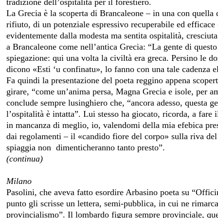
tradizione dell’ospitalità per il forestiero.
La Grecia è la scoperta di Brancaleone – in una con quella 
rifiuto, di un potenziale espressivo recuperabile ed efficace
evidentemente dalla modesta ma sentita ospitalità, cresciuta c
a Brancaleone come nell’antica Grecia: “La gente di questo 
spiegazione: qui una volta la civiltà era greca. Persino le
dicono «Esti ‘u confinatu», lo fanno con una tale cadenza e
Fa quindi la presentazione del poeta reggino appena scope
girare, “come un’anima persa, Magna Grecia e isole, per amo
conclude sempre lusinghiero che, “ancora adesso, questa gent
l’ospitalità è intatta”. Lui stesso ha giocato, ricorda, a fare
in mancanza di meglio, io, valendomi della mia efebica pre
dai regolamenti – il «candido fiore del corpo» sulla riva de
spiaggia non dimenticheranno tanto presto”.
(continua
)
Milano
Pasolini, che aveva fatto esordire Arbasino poeta su “Offici
punto gli scrisse un lettera, semi-pubblica, in cui ne rimar
provincialismo”. Il lombardo figura sempre provinciale, que