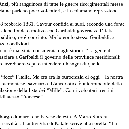
nzi, più sanguinosa di tutte le guerre risorgimentali messe
oria ne parlano poco volentieri, e la chiamano repressione
 18 febbraio 1861, Cavour confida ai suoi, secondo una fonte
qualche fondato motivo che Garibaldi governava l’Italia
baldino, ne è convinto. Ma lo era lo stesso Garibaldi: si
nza condizioni.
 non è mai stata considerata dagli storici: “La gente di
sciare a Garibaldi il governo delle proviince meridionali:
to, avrebbero saputo intendere i bisogni di quelle
“fece” l’Italia. Ma era era la burocrazia di oggi – la nostra
è piemontese, savoiarda. L’aneddotica è interminabile della
azione della lista dei “Mille”. Con i volontari trentini
ldi stesso “francese”.
 borgo di mare, che Pavese detesta. A Mario Sturani
 civiltà”. L’antivigilia di Natale scrive alla sorella: “La