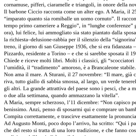
cornamuse, pifferi, ciaramelle e triangoli, in onore della n
Il barbone Ciccio racconta come un alter ego. A Maria, il 2
“imparato quanto sia romiballe un uomo cornuto”. Il raccon
tempo primo cameriere a Reggio”, in “lunghe conferenze” gl
ora), lui felice, lui ammogliato sia stato piantato dalla spo
la richiesta–delusione-rabbia per il silenzio della “signorin
treno, il giorno di san Giuseppe 1936, che si era fidanzat
Pizzardo, residente a Torino – e che si sarebbe sposata il 1
Chiede e riceve molti libri. Molti i classici, gli “scocciato
l’umidità, il “tradimento” amoroso, è a Brancaleone stabile
Non ama il mare. A Sturani, il 27 novembre: “Il mare, già co
riva, tutto giallo di sabbia smossa, al largo, un verde tenere
gli altri. La grande attrattiva del paese sono i pesci, che 
o due alla settimana, quando ammazzano la vitella”.
A Maria, sempre scherzoso, l’11 dicembre: “Non capisco perc
benissimo. Anzi, penso di sposarmi qui e comprare un bamb
Compita correttamente, e trascirve esattamente la pronunci
Ad Augusto Monti, poco dopo l’arrivo, ha scritto: “Qui i
che del resto si tratta di una loro tradizione, e che fanno co