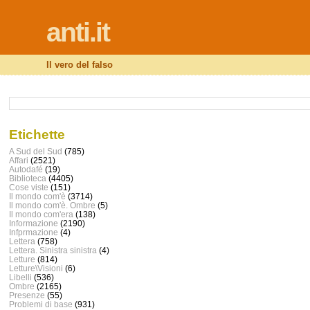
anti.it
Il vero del falso
Etichette
A Sud del Sud
(785)
Affari
(2521)
Autodafé
(19)
Biblioteca
(4405)
Cose viste
(151)
Il mondo com'è
(3714)
Il mondo com'è. Ombre
(5)
Il mondo com'era
(138)
Informazione
(2190)
Infprmazione
(4)
Lettera
(758)
Lettera. Sinistra sinistra
(4)
Letture
(814)
Letture\Visioni
(6)
Libelli
(536)
Ombre
(2165)
Presenze
(55)
Problemi di base
(931)