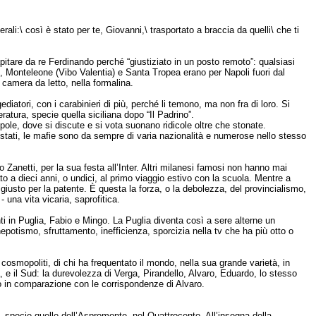
ali:\ così è stato per te, Giovanni,\ trasportato a braccia da quelli\ che ti
itare da re Ferdinando perché “giustiziato in un posto remoto”: qualsiasi
, Monteleone (Vibo Valentia) e Santa Tropea erano per Napoli fuori dal
 camera da letto, nella formalina.
diatori, con i carabinieri di più, perché li temono, ma non fra di loro. Si
atura, specie quella siciliana dopo “Il Padrino”.
pole, dove si discute e si vota suonano ridicole oltre che stonate.
 stati, le mafie sono da sempre di varia nazionalità e numerose nello stesso
o Zanetti, per la sua festa all’Inter. Altri milanesi famosi non hanno mai
o a dieci anni, o undici, al primo viaggio estivo con la scuola. Mentre a
giusto per la patente. È questa la forza, o la debolezza, del provincialismo,
 - una vita vicaria, saprofitica.
nti in Puglia, Fabio e Mingo. La Puglia diventa così a sere alterne un
potismo, sfruttamento, inefficienza, sporcizia nella tv che ha più otto o
i cosmopoliti, di chi ha frequentato il mondo, nella sua grande varietà, in
 e il Sud: la durevolezza di Verga, Pirandello, Alvaro, Eduardo, lo stesso
mo in comparazione con le corrispondenze di Alvaro.
, specie quelle dell’Aspromonte, nel Quattrocento. All’insegna della