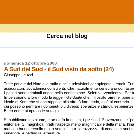
Cerca nel blog
domenica 12 ottobre 2008
A Sud del Sud - il Sud visto da sotto (24)
Giuseppe Leuzzi
Tutte parlate del Nord alla radio e nelle televisioni per spiegare il crack. T
assicuratori, accademici consulenti. Che naturalmente censurano con aspr
I pentiti sono criminali anche nella confessione. Selettivi, vendicativi. Per t
Impersonano a loro modo la
legge
individuale
che il filosofo Simmel pone a 
ideale di Kant che si contrappone alla vita. A loro modo, cioè al contrario.
cui possono rientrare i contenuti più diversi: speranze e stimoli, esperienze
Ecco come si aprono le voragini.
Si pubblicano in volume, e se ne fa la critica, i pizzini di Provenzano, le “p
editoriale. Si magnifica infatti l’aspetto meno magnificabile della mafia, l’i
mafioso ha un cervello molto semplificato: la rozzezza, di cervello e sentime
superiore, e perfino la letteratura.