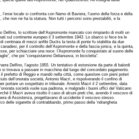
 l’eroe locale si confronta con Namo di Baviera, l’uomo della forza e della
che non ne ha la statura. Non tutti i percorsi sono prestabiliti, e la
o Delfino, lo scrittore dell’Aspromonte mancato con rimpianto di molti un
eati sul continente europeo il 3 settembre 1943. Lo sbarco si fece tra le
 di centinaia di mezzi anfibi Ducks la testa di ponte fu stabilita da due
canadesi, per il controllo dell’Aspromonte e della fascia jonica, e la quinta,
si disse, per schiacciare una noce: l’Aspromonte fu conquistato al suono delle
glie”, che poi “conquistarono Delianuova, in bicicletta”.
narra Delfino, l’agosto 1955. Un tentativo di estorsione da parte di balordi
he si trovava a passare in macchina dal luogo del concordato pagamento.
 il prefetto di Reggio e mandò nella città, come questore con pieni poteri
uto dell’onorata società, Antonio Macrì, e rispolverando il confino di
per portare un sospettato in tribunale. Arrestò Macrì il 2 settembre, data
’onorata società vuole sua padrona, e malgrado i buoni uffici del Vaticano
ché il Macrì aveva risolto il caso di alcuni preti che, avendo il vescovo di
Opera di Assistenza, progettavano di uccidente il vescovo stesso.
rco delle sigarette di contrabbando, primo passo della ‘ndrangheta