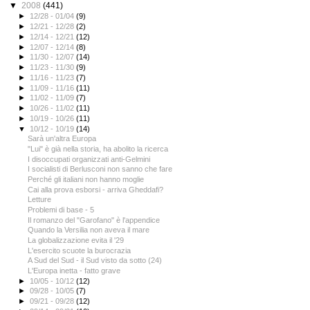
▼
2008
(441)
►
12/28 - 01/04
(9)
►
12/21 - 12/28
(2)
►
12/14 - 12/21
(12)
►
12/07 - 12/14
(8)
►
11/30 - 12/07
(14)
►
11/23 - 11/30
(9)
►
11/16 - 11/23
(7)
►
11/09 - 11/16
(11)
►
11/02 - 11/09
(7)
►
10/26 - 11/02
(11)
►
10/19 - 10/26
(11)
▼
10/12 - 10/19
(14)
Sarà un'altra Europa
"Lui" è già nella storia, ha abolito la ricerca
I disoccupati organizzati anti-Gelmini
I socialisti di Berlusconi non sanno che fare
Perché gli italiani non hanno moglie
Cai alla prova esborsi - arriva Gheddafi?
Letture
Problemi di base - 5
Il romanzo del "Garofano" è l'appendice
Quando la Versilia non aveva il mare
La globalizzazione evita il '29
L'esercito scuote la burocrazia
A Sud del Sud - il Sud visto da sotto (24)
L'Europa inetta - fatto grave
►
10/05 - 10/12
(12)
►
09/28 - 10/05
(7)
►
09/21 - 09/28
(12)