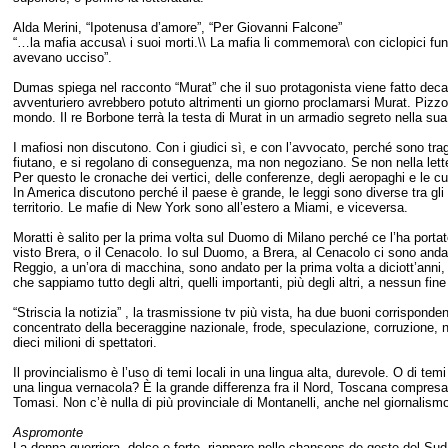
Alda Merini, “Ipotenusa d’amore”, “Per Giovanni Falcone”
“…la mafia accusa\ i suoi morti.\\ La mafia li commemora\ con ciclopici funer
avevano ucciso”.
Dumas spiega nel racconto “Murat” che il suo protagonista viene fatto decap
avventuriero avrebbero potuto altrimenti un giorno proclamarsi Murat. Pizzo
mondo. Il re Borbone terrà la testa di Murat in un armadio segreto nella sua
I mafiosi non discutono. Con i giudici sì, e con l’avvocato, perché sono trage
fiutano, e si regolano di conseguenza, ma non negoziano. Se non nella letter
Per questo le cronache dei vertici, delle conferenze, degli aeropaghi e le cu
In America discutono perché il paese è grande, le leggi sono diverse tra gli
territorio. Le mafie di New York sono all’estero a Miami, e viceversa.
Moratti è salito per la prima volta sul Duomo di Milano perché ce l’ha portat
visto Brera, o il Cenacolo. Io sul Duomo, a Brera, al Cenacolo ci sono andat
Reggio, a un’ora di macchina, sono andato per la prima volta a diciott’anni, 
che sappiamo tutto degli altri, quelli importanti, più degli altri, a nessun fine
“Striscia la notizia” , la trasmissione tv più vista, ha due buoni corrisponde
concentrato della beceraggine nazionale, frode, speculazione, corruzione, ne
dieci milioni di spettatori.
Il provincialismo è l’uso di temi locali in una lingua alta, durevole. O di tem
una lingua vernacola? È la grande differenza fra il Nord, Toscana compresa,
Tomasi. Non c’è nulla di più provinciale di Montanelli, anche nel giornalis
Aspromonte
La donna guerriera, dolce e forte, riappare nelle chansons de geste del Sud