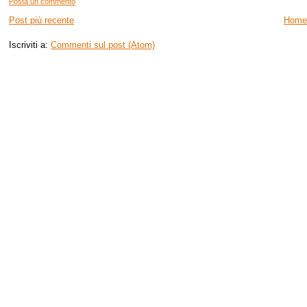
Posta un commento
Post più recente
Home
Iscriviti a:
Commenti sul post (Atom)