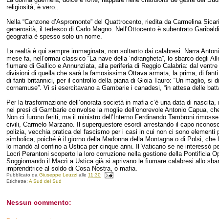
religiosità, è vero..
Nella “Canzone d’Aspromonte” del Quattrocento, riedita da Carmelina Sicari,
generosità, il tedesco di Carlo Magno. Nell’Ottocento è subentrato Garibaldi, 
geografia è spesso solo un nome.
La realtà è qui sempre immaginata, non soltanto dai calabresi. Narra Antoni
mese fa, nell’ormai classico “La nave della ‘ndrangheta”, lo sbarco degli All
fiumare di Gallico e Annunziata, alla periferia di Reggio Calabria: dal ventre
divisioni di quella che sarà la famosissima Ottava armata, la prima, di fanti 
di fanti britannici, per il controllo della piana di Gioia Tauro: “Un maglio, 
cornamuse”. Vi si esercitavano a Gambarie i canadesi, “in attesa delle batta
Per la trasformazione dell’onorata società in mafia c’è una data di nascita, 
nei presi di Gambarie coinvolse la moglie dell’onorevole Antonio Capua, c
Non ci furono feriti, ma il ministro dell’Interno Ferdinando Tambroni rimosse
civili, Carmelo Marzano. Il superquestore esordì arrestando il capo riconosci
polizia, vecchia pratica del fascismo per i casi in cui non ci sono elementi 
simbolica, poiché è il giorno della Madonna della Montagna o di Polsi, che l
lo mandò al confino a Ustica per cinque anni. Il Vaticano se ne interessò per
Locri Perantoni scoperto la loro corruzione nella gestione della Pontificia 
Soggiornando il Macrì a Ustica già si aprivano le fiumare calabresi allo sba
imprenditrice al soldo di Cosa Nostra, o mafia.
Pubblicato da
Giuseppe Leuzzi
alle
11:30
Etichette:
A Sud del Sud
Nessun commento: