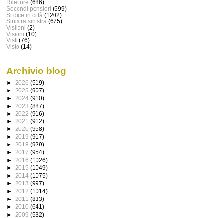
Riletture
(686)
Secondi pensieri
(599)
Si dice in città
(1202)
Sinistra sinistra
(675)
Visiioni
(2)
Visioni
(10)
Visti
(76)
Visto
(14)
Archivio blog
►
2026
(519)
►
2025
(907)
►
2024
(910)
►
2023
(887)
►
2022
(916)
►
2021
(912)
►
2020
(958)
►
2019
(917)
►
2018
(929)
►
2017
(954)
►
2016
(1026)
►
2015
(1049)
►
2014
(1075)
►
2013
(997)
►
2012
(1014)
►
2011
(833)
►
2010
(641)
►
2009
(532)