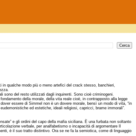
utti in qualche modo più o meno artefici del crack stesso, banchieri,
ezza.
ali sono del resto utilizzati dagli inquirenti. Sono cioè criminogeni.
fondamento della morale, della vita reale cioè, in contrapposto alla legge
 Il dover essere di Simmel non è un dovere morale, bensì un modo di vita, “in
 eudemonistiche ed estetiche, ideali religiosi, capricci, brame immorali”.
ensate” e gli ordini del capo della mafia siciliana. È una furbata non soltanto
narticolazione verbale, per analfabetismo o incapacità di argomentare Il
nti, è il suo tratto distintivo. Ora se ne fa la semiotica, come di linguaggio