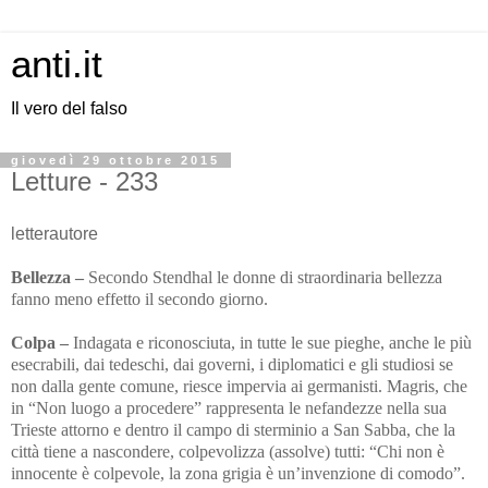
anti.it
Il vero del falso
giovedì 29 ottobre 2015
Letture - 233
letterautore
Bellezza –
Secondo Stendhal le donne di straordinaria bellezza
fanno meno effetto il secondo giorno.
Colpa –
Indagata e riconosciuta, in tutte le sue pieghe, anche le più
esecrabili, dai tedeschi, dai governi, i diplomatici e gli studiosi se
non dalla gente comune, riesce impervia ai germanisti. Magris, che
in “Non luogo a procedere” rappresenta le nefandezze nella sua
Trieste attorno e dentro il campo di sterminio a San Sabba, che la
città tiene a nascondere, colpevolizza (assolve) tutti: “Chi non è
innocente è colpevole, la zona grigia è un’invenzione di comodo”.