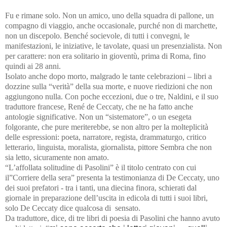
Fu e rimane solo. Non un amico, uno della squadra di pallone, un
compagno di viaggio, anche occasionale, purché non di marchette,
non un discepolo. Benché socievole, di tutti i convegni, le
manifestazioni, le iniziative, le tavolate, quasi un presenzialista. Non
per carattere: non era solitario in gioventù, prima di Roma, fino
quindi ai 28 anni.
Isolato anche dopo morto, malgrado le tante celebrazioni – libri a
dozzine sulla “verità” della sua morte, e nuove riedizioni che non
aggiungono nulla. Con poche eccezioni, due o tre, Naldini, e il suo
traduttore francese, René de Ceccaty, che ne ha fatto anche
antologie significative. Non un “sistematore”, o un esegeta
folgorante, che pure meriterebbe, se non altro per la molteplicità
delle espressioni: poeta, narratore, regista, drammaturgo, critico
letterario, linguista, moralista, giornalista, pittore Sembra che non
sia letto, sicuramente non amato.
“L’affollata solitudine di Pasolini” è il titolo centrato con cui
il”Corriere della sera” presenta la testimonianza di De Ceccaty, uno
dei suoi prefatori - tra i tanti, una diecina finora, schierati dal
giornale in preparazione dell’uscita in edicola di tutti i suoi libri,
solo De Ceccaty dice qualcosa di sensato.
Da traduttore, dice, di tre libri di poesia di Pasolini che hanno avuto