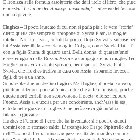
E ironizza sulla formula assolutoria che dà il titolo al libro, che pure
è onesta: “
Im Sinne der Anklage, unschuldig
” – ai sensi dell’accusa
non colpevole.
Hughes –
Il poeta laureato di cui non si parla più
è la vera “storia”
dietro quella che sempre si ripropone di Sylvia Plath, la moglie
infelice. Non fu la sola, fu solo la prima. Dopo Sylvia si succise per
lui
Assia Wevill, la seconda moglie. Col gas, come Sylvia Plath. E
con la figlia Shura, di quattro anni. Bella donna, di quarant’anni,
ebrea emigrata dalla Russia. Assia era compagna e non moglie, Ted
Hughes non aveva voluto sposarla, per rispetto a Sylvia Plath.
Sylvia, che Hughes tradiva in casa con Assia, risparmiò invece i
figli, di tre e un anno.
Si potrebbe dire un destino tragico. Ma Hughes, il poeta laureato,
più di un dilemma pone all’epica, oltre che al femminismo, poiché
queste morti terribili non sconvolgono il poeta, e forse neppure
l’uomo. Assia si è uccisa per una concorrente, anch’essa in età,
entrata nelle grazie di Hughes. Che però aveva già un’altra
fidanzata giovane.
Hughes è l’Uomo di Ferro che ha inventato: si è poeti e grandi
uomini con lo stomaco saldo. L’arcangelico Drago-Pipistrello che
nell’”Uomo
di
Ferro” minaccia paesi e città del mondo, con una
testa “quanto l’Italia”. Al momento del suicidio di Assia curava, e