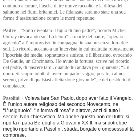
continuò a curare, lìuscita di tre nuove raccolte, e la difesa del
salmone nei fiumi britannici. Le fidanzate saranno state una sua
forma d’assicurazione contro le morti repentine.
Padre –
“Sono diventato il figlio di mio padre”, ricorda Michel
Onfray rievocando su “La letura” la morte del padre, “operaio
agricolo” all’improvviso, in campagna, in sua presenza, loro due
soli. Lo ricorda accanto a un’intervista in cui maltratta robustamente
l’ipocrisia dei media, soprattutto a sinistra, e il liberismo, evocando
De Gaulle, un Cincinnato. Ho avuto la fortuna, scrive nel ricordo
del padre, di nascere tardi, quando lui andava per i quaranta: “Un
dono. Si scopre infatti di avere un padre saggio, posato, calmo,
sereno, privo di qualsiasi affettazione giovanile”, e del desiderio di
compiacere.
Pasolini
-
Voleva fare San Paolo, dopo aver fatto il Vangelo.
È l’unico autore religioso del secondo Novecento, ne
“L’usignuolo”, “In forma di rosa” e altrove, anzi di tutto il
secolo. Non chiesastico. Ma anche questo non del tutto: si
riporta il papa Bergoglio a Giovanni XXIII, ma si potrebbe
meglio riportarlo a Pasolini, strada, borgate e omosessualità
comprese.