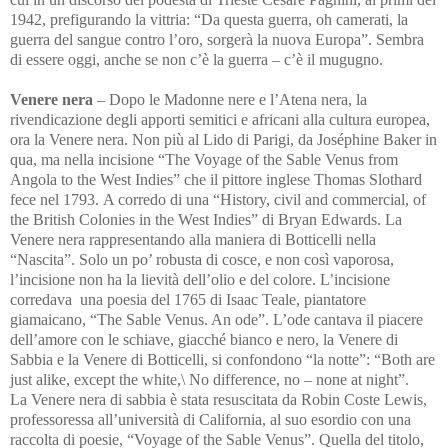
1942, prefigurando la vittria: “Da questa guerra, oh camerati, la
guerra del sangue contro l’oro, sorgerà la nuova Europa”. Sembra
di essere oggi, anche se non c’è la guerra – c’è il mugugno.
Venere
nera
– Dopo le Madonne nere e l’Atena nera, la
rivendicazione degli apporti semitici e africani alla cultura europea,
ora la Venere nera. Non più al Lido di Parigi, da Joséphine Baker in
qua, ma nella incisione “The Voyage of the Sable Venus from
Angola to the West Indies” che il pittore inglese Thomas Slothard
fece nel 1793.
A corredo di una “History, civil and commercial, of
the British Colonies in the West Indies” di Bryan Edwards.
La
Venere nera rappresentando alla maniera di Botticelli nella
“Nascita”. Solo un po’ robusta di cosce, e non così vaporosa,
l’incisione non ha la lievità dell’olio e del colore. L’incisione
corredava una poesia del 1765 di Isaac Teale, piantatore
giamaicano,
“The Sable Venus. An ode”. L’ode cantava il piacere
dell’amore con le schiave, giacché bianco e nero, la Venere di
Sabbia e la Venere di Botticelli, si confondono “la notte”: “Both are
just alike, except the white,\ No difference, no – none at night”.
La Venere nera di sabbia è stata resuscitata da Robin Coste Lewis,
professoressa all’università di California, al suo esordio con una
raccolta di poesie, “Voyage of the Sable Venus”. Quella del titolo,