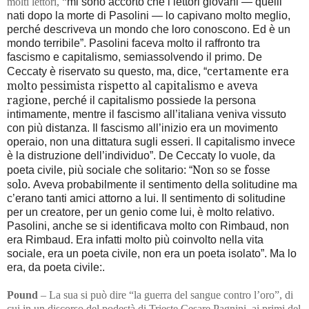
molti lettori, “
mi sono accorto che i lettori giovani — quelli
nati dopo la morte di Pasolini — lo capivano molto meglio,
perché descriveva un mondo che loro conoscono. Ed è un
mondo terribile”. Pasolini faceva molto il raffronto tra
fascismo e capitalismo, semiassolvendo il primo. De
certamente era
Ceccaty è riservato su questo, ma, dice, “
molto pessimista rispetto al capitalismo e aveva
ragione
, perché il capitalismo possiede la persona
intimamente, mentre il fascismo all’italiana veniva vissuto
con più distanza. Il fascismo all’inizio era un movimento
operaio, non una dittatura sugli esseri. Il capitalismo invece
è la distruzione dell’individuo”. De Ceccaty lo vuole, da
Non so se fosse
poeta civile, più sociale che solitario: “
solo.
Aveva probabilmente il sentimento della solitudine ma
c’erano tanti amici attorno a lui. Il sentimento di solitudine
per un creatore, per un genio come lui, è molto relativo.
Pasolini, anche se si identificava molto con Rimbaud, non
era Rimbaud. Era infatti molto più coinvolto nella vita
sociale, era un poeta civile, non era un poeta isolato”. Ma lo
era, da poeta civile:.
Pound
– La sua si può dire “la guerra del sangue contro l’oro”, di
cui in un discorso del podestà di Trieste Cesare Pagnini, ai primi del