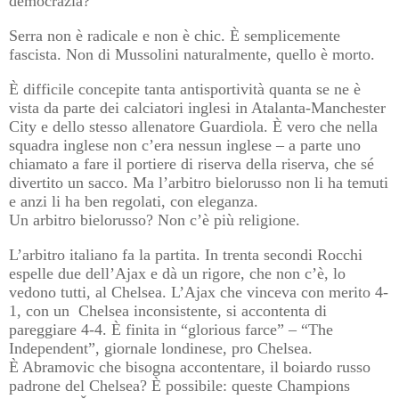
democrazia?
Serra non è radicale e non è chic. È semplicemente
fascista. Non di Mussolini naturalmente, quello è morto.
È difficile concepite tanta antisportività quanta se ne è
vista da parte dei calciatori inglesi in Atalanta-Manchester
City e dello stesso allenatore Guardiola. È vero che nella
squadra inglese non c’era nessun inglese – a parte uno
chiamato a fare il portiere di riserva della riserva, che sé
divertito un sacco. Ma l’arbitro bielorusso non li ha temuti
e anzi li ha ben regolati, con eleganza.
Un arbitro bielorusso? Non c’è più religione.
L’arbitro italiano fa la partita. In trenta secondi Rocchi
espelle due dell’Ajax e dà un rigore, che non c’è, lo
vedono tutti, al Chelsea. L’Ajax che vinceva con merito 4-
1, con un
Chelsea inconsistente, si accontenta di
pareggiare 4-4. È finita in “glorious farce” – “The
Independent”, giornale londinese, pro Chelsea.
È Abramovic che bisogna accontentare, il boiardo russo
padrone del Chelsea? È possibile: queste Champions