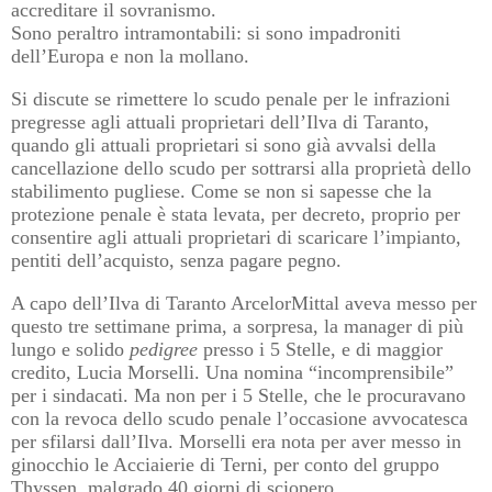
accreditare il sovranismo.
Sono peraltro intramontabili: si sono impadroniti
dell’Europa e non la mollano.
Si discute se rimettere lo scudo penale per le infrazioni
pregresse agli attuali proprietari dell’Ilva di Taranto,
quando gli attuali proprietari si sono già avvalsi della
cancellazione dello scudo per sottrarsi alla proprietà dello
stabilimento pugliese. Come se non si sapesse che la
protezione penale è stata levata, per decreto, proprio per
consentire agli attuali proprietari di scaricare l’impianto,
pentiti dell’acquisto, senza pagare pegno.
A capo dell’Ilva di Taranto ArcelorMittal aveva messo per
questo tre settimane prima, a sorpresa, la manager di più
lungo e solido
pedigree
presso i 5 Stelle, e di maggior
credito, Lucia Morselli. Una nomina “incomprensibile”
per i sindacati. Ma non per i 5 Stelle, che le procuravano
con la revoca dello scudo penale l’occasione avvocatesca
per sfilarsi dall’Ilva. Morselli era nota per aver messo in
ginocchio le Acciaierie di Terni, per conto del gruppo
Thyssen, malgrado 40 giorni di sciopero.