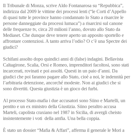
Il Tribunale di Monza, scrive Aldo Fontanarosa su “Repubbica”,
indirizza dal 2009 le vittime dei processi lenti (“le Corti d’Appello
di quasi tutte le province hanno condannato lo Stato a risarcire le
persone danneggiate da processi lumaca”) a risarcirsi sul canone
delle frequenze tv, circa 20 milioni l’anno, dovuto allo Stato da
Mediaset. Che dunque deve tenere aperto un apposito sportello e
affrontare contenziosi. A tanto arriva l’odio? O c’è una Spectre dei
giudici?
Schifani assolto dopo quindici anni di (false) indagini. Bellavista
Caltagirone, Scalia, Orsi e Romeo, imprenditori facoltosi, sono stati
incarcerati, rovinati e poi assolti. Questi in un paio d’anni. Da
giudici che poi faranno pagare allo Stato, cioè a noi, le indennità per
l’arbitraria detenzione, ancorché modeste. Non ai giudici che si
sono divertiti. Questa giustizia è un gioco dei furbi.
Al processo Stato-mafia i due accusatori sono Siino e Martelli, un
pentito e un ex ministro della Giustizia. Siino peraltro accusa
Marteli, capolista craxiano nel 1987 in Sicilia, di avergli cheisto
insistentemente i voti della amfia. Una bella coppia.
È stato un dossier “Mafia & Affari”, afferma il generale le Mori a