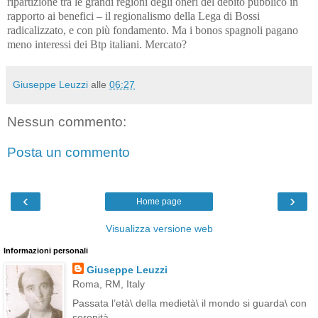
ripartizione tra le grandi regioni degli oneri del debito pubblico in
rapporto ai benefici – il regionalismo della Lega di Bossi
radicalizzato, e con più fondamento. Ma i bonos spagnoli pagano
meno interessi dei Btp italiani. Mercato?
Giuseppe Leuzzi
alle
06:27
Nessun commento:
Posta un commento
‹
›
Home page
Visualizza versione web
Informazioni personali
Giuseppe Leuzzi
Roma, RM, Italy
Passata l’età\ della medietà\ il mondo si guarda\ con
serenità