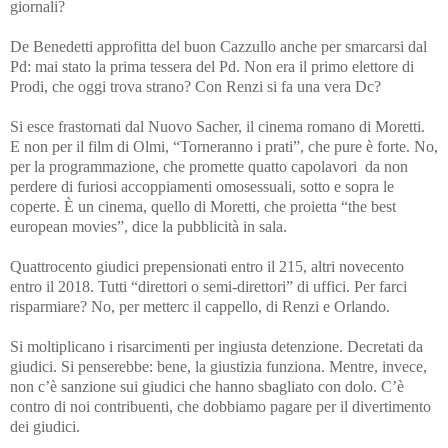
giornali?
De Benedetti approfitta del buon Cazzullo anche per smarcarsi dal
Pd: mai stato la prima tessera del Pd. Non era il primo elettore di
Prodi, che oggi trova strano? Con Renzi si fa una vera Dc?
Si esce frastornati dal Nuovo Sacher, il cinema romano di Moretti.
E non per il film di Olmi, “Torneranno i prati”, che pure è forte. No,
per la programmazione, che promette quatto capolavori da non
perdere di furiosi accoppiamenti omosessuali, sotto e sopra le
coperte. È un cinema, quello di Moretti, che proietta “the best
european movies”, dice la pubblicità in sala.
Quattrocento giudici prepensionati entro il 215, altri novecento
entro il 2018. Tutti “direttori o semi-direttori” di uffici. Per farci
risparmiare? No, per metterc il cappello, di Renzi e Orlando.
Si moltiplicano i risarcimenti per ingiusta detenzione. Decretati da
giudici. Si penserebbe: bene, la giustizia funziona. Mentre, invece,
non c’è sanzione sui giudici che hanno sbagliato con dolo. C’è
contro di noi contribuenti, che dobbiamo pagare per il divertimento
dei giudici.