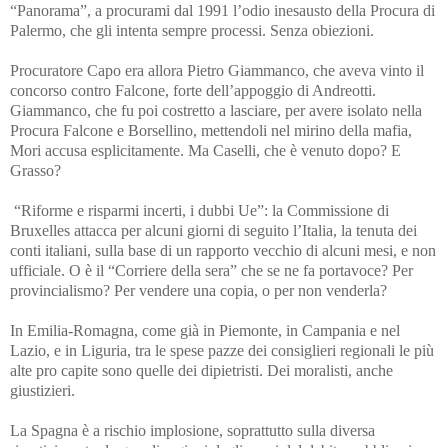
“Panorama”, a procurami dal 1991 l’odio inesausto della Procura di
Palermo, che gli intenta sempre processi. Senza obiezioni.
Procuratore Capo era allora Pietro Giammanco, che aveva vinto il
concorso contro Falcone, forte dell’appoggio di Andreotti.
Giammanco, che fu poi costretto a lasciare, per avere isolato nella
Procura Falcone e Borsellino, mettendoli nel mirino della mafia,
Mori accusa esplicitamente. Ma Caselli, che è venuto dopo? E
Grasso?
“Riforme e risparmi incerti, i dubbi Ue”: la Commissione di
Bruxelles attacca per alcuni giorni di seguito l’Italia, la tenuta dei
conti italiani, sulla base di un rapporto vecchio di alcuni mesi, e non
ufficiale. O è il “Corriere della sera” che se ne fa portavoce? Per
provincialismo? Per vendere una copia, o per non venderla?
In Emilia-Romagna, come già in Piemonte, in Campania e nel
Lazio, e in Liguria, tra le spese pazze dei consiglieri regionali le più
alte pro capite sono quelle dei dipietristi. Dei moralisti, anche
giustizieri.
La Spagna è a rischio implosione, soprattutto sulla diversa