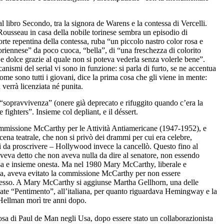
al libro Secondo, tra la signora de Warens e la contessa di Vercelli.
Rousseau in casa della nobile torinese sembra un episodio di
e repentina della contessa, ruba “un piccolo nastro color rosa e
riennese” da poco cuoca, “bella”, di “una freschezza di colorito
 e dolce grazie al quale non si poteva vederla senza volerle bene”.
anismi del serial vi sono in funzione: si parla di furto, se ne accentua
 come sono tutti i giovani, dice la prima cosa che gli viene in mente:
errà licenziata né punita.
“sopravvivenza” (onere già deprecato e rifuggito quando c’era la
fighters”. Insieme col depliant, e il déssert.
 commissione McCarthy per le Attività Antiamericane (1947-1952), e
cena teatrale, che non si privò dei drammi per cui era celebre,
i da proscrivere – Hollywood invece la cancellò. Questo fino al
eva detto che non aveva nulla da dire al senatore, non essendo
iosa e insieme onesta. Ma nel 1980 Mary McCarthy, liberale e
ista, aveva evitato la commissione McCarthy per non essere
 stesso. A Mary McCarthy si aggiunse Martha Gellhorn, una delle
late “Pentimento”, all’italiana, per quanto riguardava Hemingway e la
 Hellman morì tre anni dopo.
sa di Paul de Man negli Usa, dopo essere stato un collaborazionista