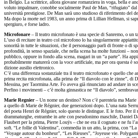
in Belgio. La scrittrice, allora giovane romanziera in voga, bella e 
voluto impalmare, conobbe socialmente Paul de Man, “rifugiato” dal B
università prestigiose. De Man sarà uno studioso di riferimento del deco
Ma dopo la morte nel 1983, un anno prima di Lillian Hellman, si saprà
spergiuro, e forse ladro.
Microfonare
– Il teatro microfonato è una specie di Sanremo, o un
L’uso di recitare in teatro col microfono lo ha singolarmente appiatti
sonorità in tutte le situazioni, che il personaggio parli di fronte o di 
profondità, in senso spaziale, che nella scena ha molte funzioni – non 
pubblico, oppure in fondo alla scena, magari in un “a parte”. Ha appia
probabilmente maturerà con la voce artificiale, ma per ora questa è so
dizione ausilio elettronico.
C’è una differenza sostanziale tra il teatro microfonato e quello che an
prima recita microfonata, alla prima de “Il diavolo con le zinne”, di 
Messina, per Taormina Arte. Fo aveva già rinunciato ad andare in scen
Perfino i movimenti – c’è molta ginnastica ne “Il diavolo”, sembravano 
Marie Regnier
– Un nome un destino? Non c’è parentela ma Marie R
a quello di Marie de Régnier, due generazioni dopo. L’una nata Serru
del poeta Henri de Régnier, solo questo le distingue. E le foto. Per i
drammaturghe, entrambe in arte con pseudonimo maschile, Daniel Dar
Flaubert per la prima, Pierre Louÿs – che ne era il cognato e ne fu 
soft. “Le follie di Valentina”, commedia in un atto, la prima, con “La
“Voyage autour du bonheur”, “Les Rieuses”, “
Joyeuse vie. Polygami