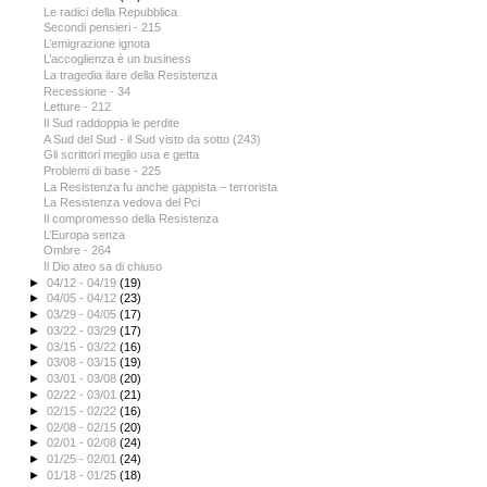
Le radici della Repubblica
Secondi pensieri - 215
L’emigrazione ignota
L’accoglienza è un business
La tragedia ilare della Resistenza
Recessione - 34
Letture - 212
Il Sud raddoppia le perdite
A Sud del Sud - il Sud visto da sotto (243)
Gli scrittori meglio usa e getta
Problemi di base - 225
La Resistenza fu anche gappista – terrorista
La Resistenza vedova del Pci
Il compromesso della Resistenza
L’Europa senza
Ombre - 264
Il Dio ateo sa di chiuso
►
04/12 - 04/19
(19)
►
04/05 - 04/12
(23)
►
03/29 - 04/05
(17)
►
03/22 - 03/29
(17)
►
03/15 - 03/22
(16)
►
03/08 - 03/15
(19)
►
03/01 - 03/08
(20)
►
02/22 - 03/01
(21)
►
02/15 - 02/22
(16)
►
02/08 - 02/15
(20)
►
02/01 - 02/08
(24)
►
01/25 - 02/01
(24)
►
01/18 - 01/25
(18)