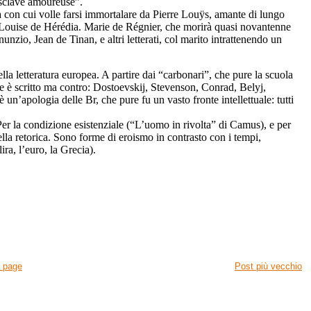
Esclave amoureuse”.
à con cui volle farsi immortalare da Pierre
Louÿs, amante di lungo
, Louise de Hérédia. Marie de Régnier, che morirà quasi novantenne
nzio, Jean de Tinan, e altri letterati, col marito intrattenendo un
la letteratura europea. A partire dai “carbonari”, che pure la scuola
e ne è scritto ma contro: Dostoevskij, Stevenson, Conrad, Belyj,
n’apologia delle Br, che pure fu un vasto fronte intellettuale: tutti
 Per la condizione esistenziale (“L’uomo in rivolta” di Camus), e per
della retorica. Sono forme di eroismo in contrasto con i tempi,
lira, l’euro, la Grecia).
 page
Post più vecchio