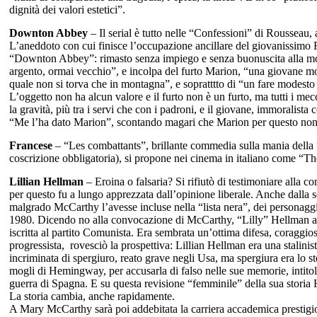
dignità dei valori estetici”.
Downton Abbey
– Il serial è tutto nelle “Confessioni” di Rousseau, 
L’aneddoto con cui finisce l’occupazione ancillare del giovanissimo 
“Downton Abbey”: rimasto senza impiego e senza buonuscita alla mort
argento, ormai vecchio”, e incolpa del furto Marion, “una giovane mo
quale non si torva che in montagna”, e sopratttto di “un fare modesto
L’oggetto non ha alcun valore e il furto non è un furto, ma tutti i mecc
la gravità, più tra i servi che con i padroni, e il giovane, immoralista
“Me l’ha dato Marion”, scontando magari che Marion per questo non v
Francese
– “Les combattants”, brillante commedia sulla mania della 
coscrizione obbligatoria), si propone nei cinema in italiano come “The 
Lillian Hellman
– Eroina o falsaria? Si rifiutò di testimoniare alla
per questo fu a lungo apprezzata dall’opinione liberale. Anche dalla s
malgrado McCarthy l’avesse incluse nella “lista nera”, dei personagg
1980. Dicendo no alla convocazione di McCarthy, “Lilly” Hellman av
iscritta al partito Comunista. Era sembrata un’ottima difesa, coragg
progressista, rovesciò la prospettiva: Lillian Hellman era una stalin
incriminata di spergiuro, reato grave negli Usa, ma spergiura era lo
mogli di Hemingway, per accusarla di falso nelle sue memorie, intito
guerra di Spagna. E su questa revisione “femminile” della sua storia
La storia cambia, anche rapidamente.
A Mary McCarthy sarà poi addebitata la carriera accademica prestigio