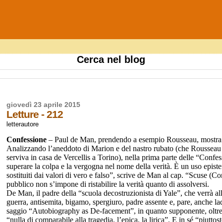
Cerca nel blog
giovedì 23 aprile 2015
Letture - 212
letterautore
Confessione
– Paul de Man, prendendo a esempio Rousseau, mostra ch
Analizzando l’aneddoto di Marion e del nastro rubato (che Rousseau
serviva in casa de Vercellis a Torino), nella prima parte delle “Confe
superare la colpa e la vergogna nel nome della verità. È un uso episte
sostituiti dai valori di vero e falso”, scrive de Man al cap. “Scuse (Co
pubblico non s’impone di ristabilire la verità quanto di assolversi.
De Man, il padre della “scuola decostruzionista di Yale”, che verrà al
guerra, antisemita, bigamo, spergiuro, padre assente e, pare, anche lad
saggio “Autobiography as De-facement”, in quanto supponente, oltr
“nulla di comparabile alla tragedia, l’epica, la lirica”. E in sé “piu