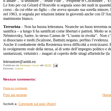
d’amare”, “Il seduttore”, “Jeune Fille”, “Proprette et Cochonnet”, “
Le foto per cui Géra
r
d d’Houville
si segnala sono dei nudi in quantit
corso - da cui ebbe un figlio – che aveva sposato sua sorella minore
nel 1963, si segnala per relazioni intime in gioventù anche con D’Annu
matrimonio bianco.
Terrorista
– Non ha buona letteratura. Neanche un buon terrorista nel
santifica – a lungo li ha santificati come libertari e patrioti. Molto s
Némirovsky, Sartre, lo stesso Camus de “L’uomo in rivolta”. Non c’è u
si dissociano e molti (Scalzone, Battisti) negano, perfino l’evidenza.
Anche il combattente della Resistenza trova difficoltà a eroicizzarsi.
lo svolgimento reale della stessa, al di sotto dell’impegno politico e 
sanitarizzati, virtuistici – magari al coperto delle stragi affaristiche (la 
leterautore@antiit.eu
Pubblicato da
Giuseppe Leuzzi
alle
09:53
Etichette:
Letture
Nessun commento:
Posta un commento
Post più recente
Home
Iscriviti a:
Commenti sul post (Atom)