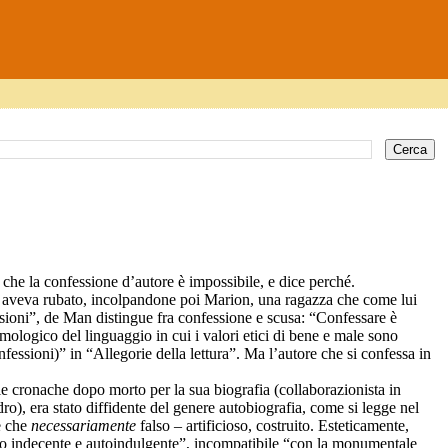
e la confessione d’autore è impossibile, e dice perché.
 aveva rubato, incolpandone poi Marion, una ragazza che come lui
ssioni”, de Man distingue fra confessione e scusa: “Confessare è
mologico del linguaggio in cui i valori etici di bene e male sono
nfessioni)” in “Allegorie della lettura”. Ma l’autore che si confessa in
le cronache dopo morto per la sua biografia (collaborazionista in
ro), era stato diffidente del genere autobiografia, come si legge nel
e che
necessariamente
falso – artificioso, costruito. Esteticamente,
ttosto indecente e autoindulgente”, incompatibile “con la monumentale