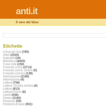
anti.it
Il vero del falso
Etichette
A Sud del Sud
(785)
Affari
(2520)
Autodafé
(19)
Biblioteca
(4403)
Cose viste
(150)
Il mondo com'è
(3713)
Il mondo com'è. Ombre
(5)
Il mondo com'era
(138)
Informazione
(2190)
Infprmazione
(4)
Lettera
(758)
Lettera. Sinistra sinistra
(4)
Letture
(813)
Letture\Visioni
(6)
Libelli
(536)
Ombre
(2165)
Presenze
(55)
Problemi di base
(931)