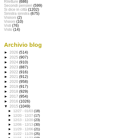
Riletture
(686)
Secondi pensieri
(599)
Si dice in città
(1202)
Sinistra sinistra
(675)
Visiioni
(2)
Visioni
(10)
Visti
(76)
Visto
(14)
Archivio blog
►
2026
(514)
►
2025
(907)
►
2024
(910)
►
2023
(887)
►
2022
(916)
►
2021
(912)
►
2020
(958)
►
2019
(917)
►
2018
(929)
►
2017
(954)
►
2016
(1026)
▼
2015
(1049)
►
12/27 - 01/03
(18)
►
12/20 - 12/27
(17)
►
12/13 - 12/20
(23)
►
12/06 - 12/13
(30)
►
11/29 - 12/06
(21)
►
11/22 - 11/29
(25)