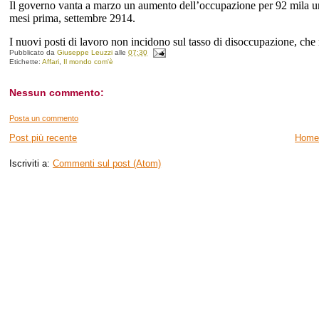
Il governo vanta a marzo un aumento dell’occupazione per 92 mila uni
mesi prima, settembre 2914.
I nuovi posti di lavoro non incidono sul tasso di disoccupazione, che 
Pubblicato da
Giuseppe Leuzzi
alle
07:30
Etichette:
Affari
,
Il mondo com'è
Nessun commento:
Posta un commento
Post più recente
Home
Iscriviti a:
Commenti sul post (Atom)