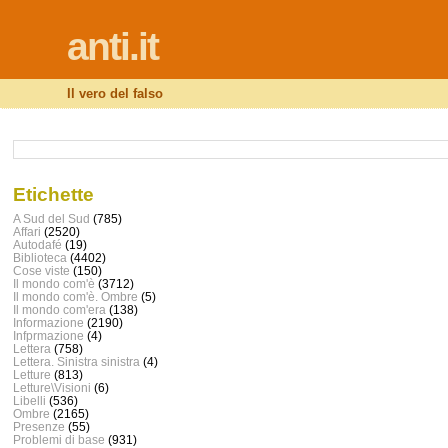
anti.it
Il vero del falso
Etichette
A Sud del Sud
(785)
Affari
(2520)
Autodafé
(19)
Biblioteca
(4402)
Cose viste
(150)
Il mondo com'è
(3712)
Il mondo com'è. Ombre
(5)
Il mondo com'era
(138)
Informazione
(2190)
Infprmazione
(4)
Lettera
(758)
Lettera. Sinistra sinistra
(4)
Letture
(813)
Letture\Visioni
(6)
Libelli
(536)
Ombre
(2165)
Presenze
(55)
Problemi di base
(931)