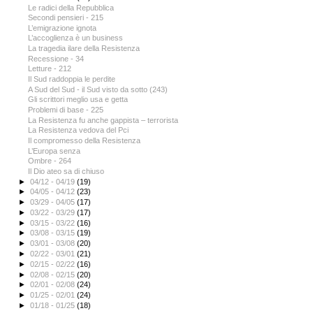
Le radici della Repubblica
Secondi pensieri - 215
L’emigrazione ignota
L’accoglienza è un business
La tragedia ilare della Resistenza
Recessione - 34
Letture - 212
Il Sud raddoppia le perdite
A Sud del Sud - il Sud visto da sotto (243)
Gli scrittori meglio usa e getta
Problemi di base - 225
La Resistenza fu anche gappista – terrorista
La Resistenza vedova del Pci
Il compromesso della Resistenza
L’Europa senza
Ombre - 264
Il Dio ateo sa di chiuso
►
04/12 - 04/19
(19)
►
04/05 - 04/12
(23)
►
03/29 - 04/05
(17)
►
03/22 - 03/29
(17)
►
03/15 - 03/22
(16)
►
03/08 - 03/15
(19)
►
03/01 - 03/08
(20)
►
02/22 - 03/01
(21)
►
02/15 - 02/22
(16)
►
02/08 - 02/15
(20)
►
02/01 - 02/08
(24)
►
01/25 - 02/01
(24)
►
01/18 - 01/25
(18)