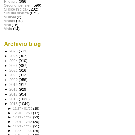
Riletture
(686)
Secondi pensieri
(599)
Si dice in città
(1202)
Sinistra sinistra
(675)
Visiioni
(2)
Visioni
(10)
Visti
(76)
Visto
(14)
Archivio blog
►
2026
(512)
►
2025
(907)
►
2024
(910)
►
2023
(887)
►
2022
(916)
►
2021
(912)
►
2020
(958)
►
2019
(917)
►
2018
(929)
►
2017
(954)
►
2016
(1026)
▼
2015
(1049)
►
12/27 - 01/03
(18)
►
12/20 - 12/27
(17)
►
12/13 - 12/20
(23)
►
12/06 - 12/13
(30)
►
11/29 - 12/06
(21)
►
11/22 - 11/29
(25)