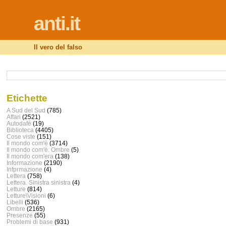
anti.it
Il vero del falso
Etichette
A Sud del Sud
(785)
Affari
(2521)
Autodafé
(19)
Biblioteca
(4405)
Cose viste
(151)
Il mondo com'è
(3714)
Il mondo com'è. Ombre
(5)
Il mondo com'era
(138)
Informazione
(2190)
Infprmazione
(4)
Lettera
(758)
Lettera. Sinistra sinistra
(4)
Letture
(814)
Letture\Visioni
(6)
Libelli
(536)
Ombre
(2165)
Presenze
(55)
Problemi di base
(931)