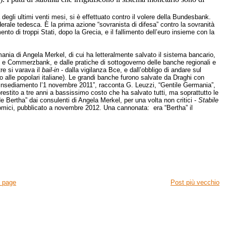
tà degli ultimi venti mesi, si è effettuato contro il volere della Bundesbank.
erale tedesca. È la prima azione “sovranista di difesa” contro la sovranità
ento di troppi Stati, dopo la Grecia, e il fallimento dell’euro insieme con la
ania di Angela Merkel, di cui ha letteralmente salvato il sistema bancario,
 e Commerzbank, e dalle pratiche di sottogoverno delle banche regionali e
re si varava il
bail-in
- dalla vigilanza Bce, e dall’obbligo di andare sul
to alle popolari italiane). Le grandi banche furono salvate da Draghi con
 insediamento l’1 novembre 2011”, racconta G. Leuzzi, “Gentile Germania”,
estito a tre anni a bassissimo costo che ha salvato tutti, ma soprattutto le
Bertha” dai consulenti di Angela Merkel, per una volta non critici -
Stabile
nomici, pubblicato a novembre 2012. Una cannonata: era “Bertha” il
 page
Post più vecchio