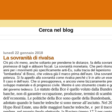
Cerca nel blog
lunedì 22 gennaio 2018
La sovranità di rivalsa
Chi più chi meno, anche soltanto per prenderne le distanze, fa della sovrani
promesse di tagli e abbuoni fiscali. La sovranità monetaria. Che però ritor
anni per i movimenti più specificamente anti-Eu, sulla tracia del lepenismo in
“lombardista” di Bossi, che voleva già il marco prima dell’euro. Una sovranità
potenza.
Si fa appello alla sovranità come rivalsa perché c’è in atto un ese
Il caso è dell’euro. Che si presupponeva, e ancora viene bizzarramente pre
sviluppo materiale e di progresso civile. Mentre è uno strumento creato e 
Lo statuto della Bce è quello voluto dalla Bundesb
del governo tedesco.
banche, non di garantire occupazione, produzione, termini di scambio
dell’economia. Le politiche della Bce sono quelle della Bundesbank, 
adottato quando le banche tedesche si sono messe all’asciutto. Nel 2008
Hypo Real Estate, una delle maggiori banche tedesche, e
per il trac
perdere, nel proprio feudo elettorale, la Baviera (meno 17,3 per cento).