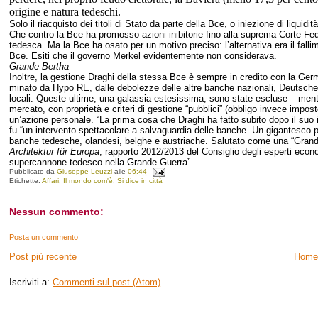
origine e natura tedeschi.
Solo il riacquisto dei titoli di Stato da parte della Bce, o iniezione di liquidi
Che contro la Bce ha promosso azioni inibitorie fino alla suprema Corte Fed
tedesca. Ma la Bce ha osato per un motivo preciso: l’alternativa era il fallim
Bce. Esiti che il governo Merkel evidentemente non considerava.
Grande Bertha
Inoltre, la gestione Draghi della stessa Bce è sempre in credito con la Germ
minato da Hypo RE, dalle debolezze delle altre banche nazionali, Deutsche
locali. Queste ultime, una galassia estesissima, sono state escluse – ment
mercato, con proprietà e criteri di gestione “pubblici” (obbligo invece impos
un’azione personale. “La prima cosa che Draghi ha fatto subito dopo il suo
fu “un intervento spettacolare a salvaguardia delle banche. Un gigantesco pr
banche tedesche, olandesi, belghe e austriache. Salutato come una “Grande 
Architektur für Europa
, rapporto 2012/2013 del Consiglio degli esperti eco
supercannone tedesco nella Grande Guerra”.
Pubblicato da
Giuseppe Leuzzi
alle
06:44
Etichette:
Affari
,
Il mondo com'è
,
Si dice in città
Nessun commento:
Posta un commento
Post più recente
Home
Iscriviti a:
Commenti sul post (Atom)