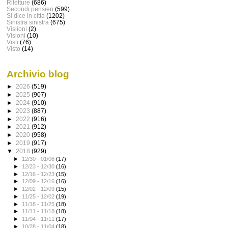
Riletture
(686)
Secondi pensieri
(599)
Si dice in città
(1202)
Sinistra sinistra
(675)
Visiioni
(2)
Visioni
(10)
Visti
(76)
Visto
(14)
Archivio blog
►
2026
(519)
►
2025
(907)
►
2024
(910)
►
2023
(887)
►
2022
(916)
►
2021
(912)
►
2020
(958)
►
2019
(917)
▼
2018
(929)
►
12/30 - 01/06
(17)
►
12/23 - 12/30
(16)
►
12/16 - 12/23
(15)
►
12/09 - 12/16
(16)
►
12/02 - 12/09
(15)
►
11/25 - 12/02
(19)
►
11/18 - 11/25
(18)
►
11/11 - 11/18
(18)
►
11/04 - 11/11
(17)
►
10/28 - 11/04
(18)