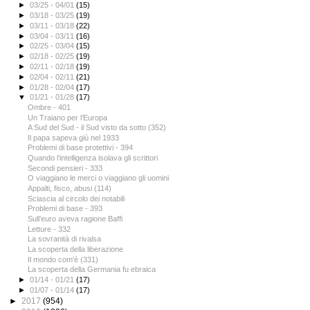
►
03/25 - 04/01
(15)
►
03/18 - 03/25
(19)
►
03/11 - 03/18
(22)
►
03/04 - 03/11
(16)
►
02/25 - 03/04
(15)
►
02/18 - 02/25
(19)
►
02/11 - 02/18
(19)
►
02/04 - 02/11
(21)
►
01/28 - 02/04
(17)
▼
01/21 - 01/28
(17)
Ombre - 401
Un Traiano per l’Europa
A Sud del Sud - il Sud visto da sotto (352)
Il papa sapeva giù nel 1933
Problemi di base protettivi - 394
Quando l’intelligenza isolava gli scrittori
Secondi pensieri - 333
O viaggiano le merci o viaggiano gli uomini
Appalti, fisco, abusi (114)
Sciascia al circolo dei notabili
Problemi di base - 393
Sull’euro aveva ragione Baffi
Letture - 332
La sovranità di rivalsa
La scoperta della liberazione
Il mondo com'è (331)
La scoperta della Germania fu ebraica
►
01/14 - 01/21
(17)
►
01/07 - 01/14
(17)
►
2017
(954)