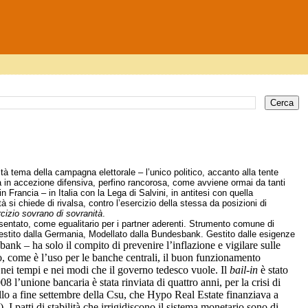
tà tema della campagna elettorale – l’unico politico, accanto alla tente
na in accezione difensiva, perfino rancorosa, come avviene ormai da tanti
 Francia – in Italia con la Lega di Salvini, in antitesi con quella
 si chiede di rivalsa, contro l’esercizio della stessa da posizioni di
rcizio sovrano di sovranità
.
sentato, come egualitario per i partner aderenti. Strumento comune di
gestito dalla Germania, Modellato dalla Bundesbank. Gestito dalle esigenze
ank – ha solo il compito di prevenire l’inflazione e vigilare sulle
, come è l’uso per le banche centrali, il buon funzionamento
nei tempi e nei modi che il governo tedesco vuole. Il
bail-in
è stato
 l’unione bancaria è stata rinviata di quattro anni, per la crisi di
ollo a fine settembre della Csu, che Hypo Real Estate finanziava a
 I patti di stabilità che irrigidiscono il sistema monetario sono di