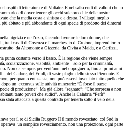
 ospiti di letteratura e di Voltaire. E nel saliscendi di valloni che lo
ammarico di dover tenere gli occhi sule orecchie delle nostre
vato che la media costa a sinistra e a destra. I villaggi meglio
a più abitato e più abbondante di ogni specie di prodotto dei dintorni
nella pigrizia e nell’ozio, facendo lavorare le loro donne, che
i , tra i casali di Cosenza e il marchesato di Crotone, imprenditori o
struito, da Altomonte a Gizzeria, da Civita a Maida, e a Carfizzi,
bria punta costante verso il basso. È la regione che viene sempre
tà, scolarizzazione, viabilità, ambiente – solo per la criminalità,
 meno. Non da sempre: per vent’anni nel dopoguerra, fino ai primi anni
i – del Cadore, del Friuli, di vaste plaghe dello stesso Piemonte. E
n, per quanto entusiasta, non può essersi inventato tutto quello che
e dopo un excursus sulle attività minerarie: “È forse il paese
i specie di produzione”. Ma già allora “segnato”: “Che sorpresa a non
e abitanti tanto poveri che sudici”. Anche la Calabria “Perù”
 stata attaccata a questa contrada per tenerla sotto il velo della
rava per il re di Sicilia Ruggero II il mondo rovesciato, col Sud in
si operava un semplice rovesciamento, non una proiezione, ogni parte