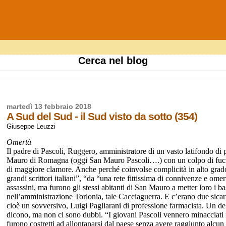
Cerca nel blog
martedì 13 febbraio 2018
A Sud del Sud - il Sud visto da sotto (354)
Giuseppe Leuzzi
Omertà
Il padre di Pascoli, Ruggero, amministratore di un vasto latifondo di 
Mauro di Romagna (oggi San Mauro Pascoli….) con un colpo di fucile 
di maggiore clamore. Anche perché coinvolse complicità in alto grado
grandi scrittori italiani”, “da “una rete fittissima di connivenze e omer
assassini, ma furono gli stessi abitanti di San Mauro a metter loro i b
nell’amministrazione Torlonia, tale Cacciaguerra. E c’erano due sicari,
cioè un sovversivo, Luigi Pagliarani di professione farmacista. Un d
dicono, ma non ci sono dubbi. “I giovani Pascoli vennero minacciati in
furono costretti ad allontanarsi dal paese senza avere raggiunto alcun 