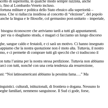
ncetto di superiorità, in qualche modo sempre razzista, anche
co, fino al Lombardo-Veneto incluso.
ortuna militare e politica dello Stato ebraico alla superiorità –
ausa. Che si riallaccia insidiosa al concetto di “elezione”, del popolo
che la lingua e le filosofie, col germasino post-unitario – imperiale,
 bisogna riconoscere che arriviamo tardi a tutti gli appuntamenti.
 per via o sbagliamo strada, e magari ci facciamo un lungo discorso
he, sangue caldo e festaioli, e ci sarà un motivo. Ci hanno insegnato
sappiamo che la nostra quotazione non è moto alta. Tuttavia, il nostro
amo, e ci permette di comprare tutti gli specchi che ci tradiscono il
on tutta l’anima per la nostra stessa perdizione. Tuttavia non abbiamo
rarci con tutti, nonché con una certa tendenza ala resurrezione,
cani: “Noi latinoamericani abbiamo la pessima fama….” Ma
guistici. culturali, istituzionali, di frontiera o dogana. Nessuno lo
beghe familiari, nemmeno sanguinose. Il Sud ci gode, forse,