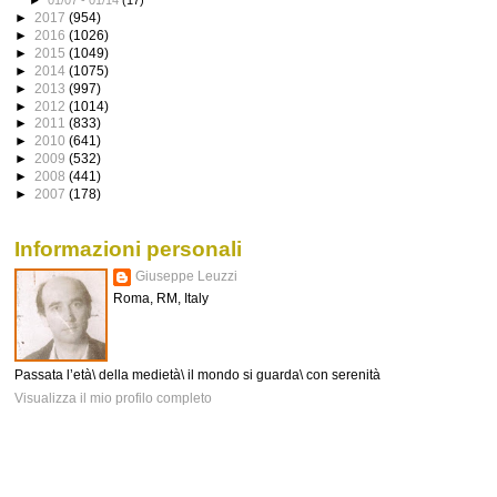
►
01/07 - 01/14
(17)
►
2017
(954)
►
2016
(1026)
►
2015
(1049)
►
2014
(1075)
►
2013
(997)
►
2012
(1014)
►
2011
(833)
►
2010
(641)
►
2009
(532)
►
2008
(441)
►
2007
(178)
Informazioni personali
Giuseppe Leuzzi
Roma, RM, Italy
Passata l’età\ della medietà\ il mondo si guarda\ con serenità
Visualizza il mio profilo completo