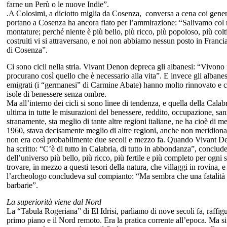
farne un Perù o le nuove Indie”.
.A Colosimi, a diciotto miglia da Cosenza, conversa a cena coi generosi
portano a Cosenza ha ancora fiato per l’ammirazione: “Salivamo col r
montature; perché niente è più bello, più ricco, più popoloso, più colti
costruiti vi si attraversano, e noi non abbiamo nessun posto in Franci
di Cosenza”.
Ci sono cicli nella stria. Vivant Denon depreca gli albanesi: “Vivono 
procurano così quello che è necessario alla vita”. E invece gli albanes
emigrati (i “germanesi” di Carmine Abate) hanno molto rinnovato e co
isole di benessere senza ombre.
Ma all’interno dei cicli si sono linee di tendenza, e quella della Cala
ultima in tutte le misurazioni del benessere, reddito, occupazione, sani
stranamente, sta meglio di tante altre regioni italiane, ne ha cioè di
1960, stava decisamente meglio di altre regioni, anche non meridional
non era così probabilmente due secoli e mezzo fa. Quando Vivant Deno
ha scritto: “C’è di tutto in Calabria, di tutto in abbondanza”, conclud
dell’universo più bello, più ricco, più fertile e più completo per ogn
trovare, in mezzo a questi tesori della natura, che villaggi in rovina, 
l’archeologo concludeva sul compianto: “Ma sembra che una fatalità sia
barbarie”.
La superiorità viene dal Nord
La “Tabula Rogeriana” di El Idrisi, parliamo di nove secoli fa, raffigu
primo piano e il Nord remoto. Era la pratica corrente all’epoca. Ma 