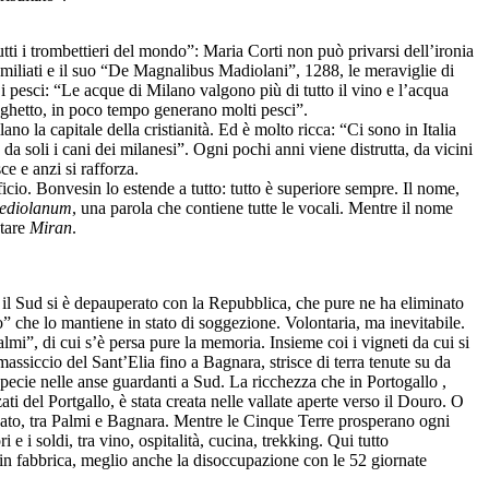
ti i trombettieri del mondo”: Maria Corti non può privarsi dell’ironia
Umiliati e il suo “De Magnalibus Madiolani”, 1288, le meraviglie di
 i pesci: “Le acque di Milano valgono più di tutto il vino e l’acqua
laghetto, in poco tempo generano molti pesci”.
no la capitale della cristianità. Ed è molto ricca: “Ci sono in Italia
a soli i cani dei milanesi”. Ogni pochi anni viene distrutta, da vicini
ce e anzi si rafforza.
io. Bonvesin lo estende a tutto: tutto è superiore sempre. Il nome,
ediolanum
, una parola che contiene tutte le vocali. Mentre il nome
ntare
Miran
.
il Sud si è depauperato con la Repubblica, che pure ne ha eliminato
o” che lo mantiene in stato di soggezione. Volontaria, ma inevitabile.
lmi”, di cui s’è persa pure la memoria. Insieme coi i vigneti da cui si
massiccio del Sant’Elia fino a Bagnara, strisce di terra tenute su da
pecie nelle anse guardanti a Sud. La ricchezza che in Portogallo ,
ati del Portgallo, è stata creata nelle vallate aperte verso il Douro. O
nato, tra Palmi e Bagnara. Mentre le Cinque Terre prosperano ogni
e i soldi, tra vino, ospitalità, cucina, trekking. Qui tutto
 in fabbrica, meglio anche la disoccupazione con le 52 giornate