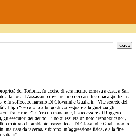
proprietà dei Torlonia, fu ucciso di sera mentre tornava a casa, a San
alla nuca. L’assassinio divenne uno dei casi di cronaca giudiziaria
, e fu soffocato, narrano Di Giovanni e Guaita in “Vite segrete dei
tà”. I figli “cercarono a lungo di consegnare alla giustizia gli
astoni fra le ruote”. C’era un mandante, il successore di Ruggero
 gli esecutori del delitto – uno di essi era un noto “repubblicano”,
elitto maturato in ambiente massonico – Di Giovanni e Guaita non lo
 una rissa da taverna, subirono un’aggressione fisica, e alla fine
risultato”.