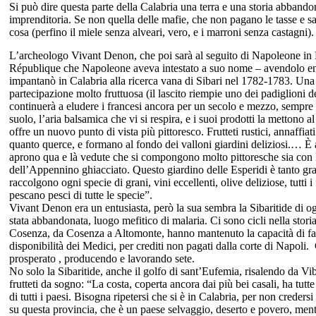
Si può dire questa parte della Calabria una terra e una storia abban
imprenditoria. Se non quella delle mafie, che non pagano le tasse e sa
cosa (perfino il miele senza alveari, vero, e i marroni senza castagni).
L’archeologo Vivant Denon, che poi sarà al seguito di Napoleone in Eg
République che Napoleone aveva intestato a suo nome – avendolo enorm
impantanò in Calabria alla ricerca vana di Sibari nel 1782-1783. Una 
partecipazione molto fruttuosa (il lascito riempie uno dei padiglioni
continuerà a eludere i francesi ancora per un secolo e mezzo, sempre 
suolo, l’aria balsamica che vi si respira, e i suoi prodotti la mettono a
offre un nuovo punto di vista più pittoresco. Frutteti rustici, annaffia
quanto querce, e formano al fondo dei valloni giardini deliziosi.… È at
aprono qua e là vedute che si compongono molto pittoresche sia con l
dell’Appennino ghiacciato. Questo giardino delle Esperidi è tanto gr
raccolgono ogni specie di grani, vini eccellenti, olive deliziose, tutti i
pescano pesci di tutte le specie”.
Vivant Denon era un entusiasta, però la sua sembra la Sibaritide di o
stata abbandonata, luogo mefitico di malaria. Ci sono cicli nella storia
Cosenza, da Cosenza a Altomonte, hanno mantenuto la capacità di fare
disponibilità dei Medici, per crediti non pagati dalla corte di Napoli
prosperato , producendo e lavorando sete.
No solo la Sibaritide, anche il golfo di sant’Eufemia, risalendo da V
frutteti da sogno: “La costa, coperta ancora dai più bei casali, ha tut
di tutti i paesi. Bisogna ripetersi che si è in Calabria, per non creders
su questa provincia, che è un paese selvaggio, deserto e povero, men