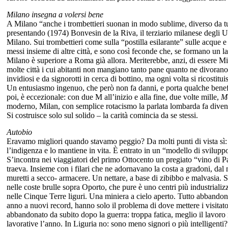
Milano insegna a volersi bene
A Milano “anche i trombettieri suonan in modo sublime, diverso da tut
presentando (1974) Bonvesin de la Riva, il terziario milanese degli 
Milano. Sui trombettieri come sulla “postilla esilarante” sulle acque e
messi insieme di altre città, e sono così feconde che, se formano un 
Milano è superiore a Roma già allora. Meriterebbe, anzi, di essere Mila
molte città i cui abitanti non mangiano tanto pane quanto ne divorano d
invidiosi e da signorotti in cerca di bottino, ma ogni volta si ricostituis
Un entusiasmo ingenuo, che però non fa danni, e porta qualche benefic
poi, è eccezionale: con due M all’inizio e alla fine, due volte mille,
M
moderno, Milan, con semplice rotacismo la parlata lombarda fa dive
Si costruisce solo sul solido – la carità comincia da se stessi.
Autobio
Eravamo migliori quando stavamo peggio? Da molti punti di vista sì: 
l’indigenza e lo mantiene in vita. È entrato in un “modello di svilupp
S’incontra nei viaggiatori del primo Ottocento un pregiato “vino di Pa
traeva. Insieme con i filari che ne adornavano la costa a gradoni, dal 
muretti a secco- armacere. Un nettare, a base di zibibbo e malvasia. S
nelle coste brulle sopra Oporto, che pure è uno centri più industrializz
nelle Cinque Terre liguri. Una miniera a cielo aperto. Tutto abbando
anno a nuovi record, hanno solo il problema di dove mettere i visitatori 
abbandonato da subito dopo la guerra: troppa fatica, meglio il lavoro
lavorative l’anno. In Liguria no: sono meno signori o più intelligenti?