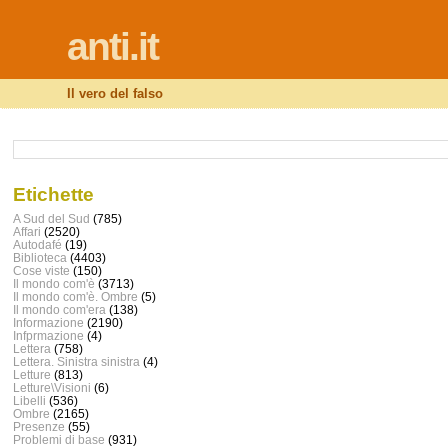
anti.it
Il vero del falso
Etichette
A Sud del Sud
(785)
Affari
(2520)
Autodafé
(19)
Biblioteca
(4403)
Cose viste
(150)
Il mondo com'è
(3713)
Il mondo com'è. Ombre
(5)
Il mondo com'era
(138)
Informazione
(2190)
Infprmazione
(4)
Lettera
(758)
Lettera. Sinistra sinistra
(4)
Letture
(813)
Letture\Visioni
(6)
Libelli
(536)
Ombre
(2165)
Presenze
(55)
Problemi di base
(931)