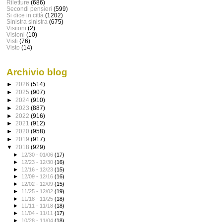
Riletture
(686)
Secondi pensieri
(599)
Si dice in città
(1202)
Sinistra sinistra
(675)
Visiioni
(2)
Visioni
(10)
Visti
(76)
Visto
(14)
Archivio blog
►
2026
(514)
►
2025
(907)
►
2024
(910)
►
2023
(887)
►
2022
(916)
►
2021
(912)
►
2020
(958)
►
2019
(917)
▼
2018
(929)
►
12/30 - 01/06
(17)
►
12/23 - 12/30
(16)
►
12/16 - 12/23
(15)
►
12/09 - 12/16
(16)
►
12/02 - 12/09
(15)
►
11/25 - 12/02
(19)
►
11/18 - 11/25
(18)
►
11/11 - 11/18
(18)
►
11/04 - 11/11
(17)
►
10/28 - 11/04
(18)