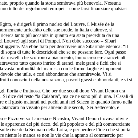
donate, proprio quando la storia sembrava più benevola. Nessuna
nno tutto dei regolamenti europei – come farsi finanziare qualsiasi
itto, e dirigerà il primo nucleo del Louvre, il Musée de la
emente arricchito delle sue prede, in Italia e altrove, si
ricerca tanto più accanita in quanto era stata preceduta da una
 del Louvre) agli scavi di Pompei. Non ebbe successo – Sibari
sfuggente. Ma ebbe fiato per descrivere una Sibaritide edenica: “Il
l di sopra di tutte le descrizioni che se ne possano fare. Ogni passo
ti da ruscelli che scorrono a piacimento, fanno crescere aranceti alti
traverso tutto questo intrico di aranci, melograni e fichi che si
a vasta profondità del mare sia con le forme larghe e imponenti
adevole che utile, e così abbondante che ammirevole. Vi si
 frutti conosciuti nella nostra zona, pascoli grassi e abbondanti, e vi si
ggi, fiorita e fruttuosa. Che per due secoli dopo Vivant Denon era
. Si dice del resto “la Calabria”, ma ce ne sono più di una. I Casali di
 e il gusto maturati nei pochi anni nel Seicen to quando furno nella
. Catanzaro ha vissuto per almeno due secoli, Sei-Settecento, e
ibo e Pizzo verso Lamezia e Nicastro, Vivant Denon trovava ulivi e
te le apparenze del più ricco, del più popolato e del più commerciante
i sulle rive della Senna o della Loira, e per perdere l’idea che si porta
tre niente le manca se non le vie che la aprano al commercio per