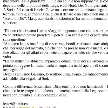
manteneva la sua grandezza: il Sud era equo e non supponente.
Il co
depurato delle turpitudini della Lega, è del Nord. Del Nord germani
A Sud c’è il caso di Israele. Dove una corrente ora dominante lega la f
tecnica, morale, antropologica, di cui il denaro è un esito e non una c
“scelto di Dio”. Ma questo ebraismo (sionismo) ha molto in comune, an
superiore.
“Dicono che ci siamo lasciati sfuggire l’appuntamento con la storia, e
“Non abbiamo potuto prendere il potere, e la verità è che ci perdiamo
sulla questione.
“Abbiamo la pessima fama di essere vagabondi, ciarlatani, attaccabrig
che, per legge del mercato, ciò che non ha prezzo non vale niente, e 
fine olfatto per gli affari ci permette di pagare per tutto ciò che vendi
volto.
“Da un millennio abbiamo imparato a odiarci tra di noi e a lavorare c
potuto correggere la nostra mania di sognare a occhi aperti e di scont
inspiegabile”.
Detto da Eduardo Galeano, lo scrittore uruguayano, dei latinoameri
adattabile, alla virgola, al Sud.
Con una differenza. Sostanziale. Dirimente: il Sud non ha ostacoli – lin
chiude o lo respinge in un ghetto – le intemperanze della Lega sono 
nell’abbrutimento e lo sciocchezzaio di sé.
leuzzi@antiit.eu
Pubblicato da
Giuseppe Leuzzi
alle
10:25