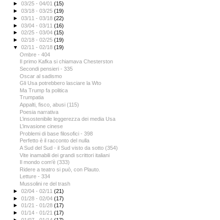
►
03/25 - 04/01
(15)
►
03/18 - 03/25
(19)
►
03/11 - 03/18
(22)
►
03/04 - 03/11
(16)
►
02/25 - 03/04
(15)
►
02/18 - 02/25
(19)
▼
02/11 - 02/18
(19)
Ombre - 404
Il primo Kafka si chiamava Chesterston
Secondi pensieri - 335
Oscar al sadismo
Gli Usa potrebbero lasciare la Wto
Ma Trump fa politica
Trumpatia
Appalti, fisco, abusi (115)
Poesia narrativa
L’insostenibile leggerezza dei media Usa
L’invasione cinese
Problemi di base filosofici - 398
Perfetto è il racconto del nulla
A Sud del Sud - il Sud visto da sotto (354)
Vite inamabili dei grandi scrittori italiani
Il mondo com'è (333)
Ridere a teatro si può, con Plauto.
Letture - 334
Mussolini re del trash
►
02/04 - 02/11
(21)
►
01/28 - 02/04
(17)
►
01/21 - 01/28
(17)
►
01/14 - 01/21
(17)