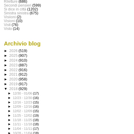
Riletture
(686)
Secondi pensieri
(599)
Si dice in città
(1202)
Sinistra sinistra
(675)
Visiioni
(2)
Visioni
(10)
Visti
(76)
Visto
(14)
Archivio blog
►
2026
(519)
►
2025
(907)
►
2024
(910)
►
2023
(887)
►
2022
(916)
►
2021
(912)
►
2020
(958)
►
2019
(917)
▼
2018
(929)
►
12/30 - 01/06
(17)
►
12/23 - 12/30
(16)
►
12/16 - 12/23
(15)
►
12/09 - 12/16
(16)
►
12/02 - 12/09
(15)
►
11/25 - 12/02
(19)
►
11/18 - 11/25
(18)
►
11/11 - 11/18
(18)
►
11/04 - 11/11
(17)
►
10/28 - 11/04
(18)