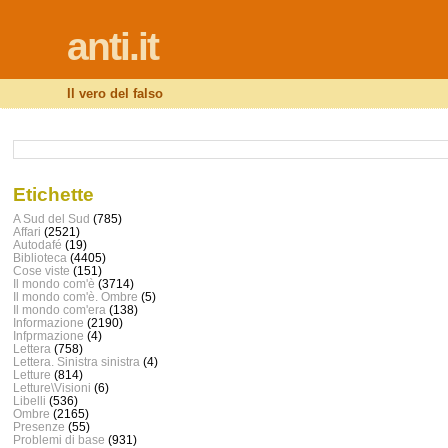
anti.it
Il vero del falso
Etichette
A Sud del Sud
(785)
Affari
(2521)
Autodafé
(19)
Biblioteca
(4405)
Cose viste
(151)
Il mondo com'è
(3714)
Il mondo com'è. Ombre
(5)
Il mondo com'era
(138)
Informazione
(2190)
Infprmazione
(4)
Lettera
(758)
Lettera. Sinistra sinistra
(4)
Letture
(814)
Letture\Visioni
(6)
Libelli
(536)
Ombre
(2165)
Presenze
(55)
Problemi di base
(931)