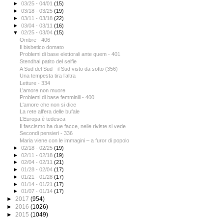
►
03/25 - 04/01
(15)
►
03/18 - 03/25
(19)
►
03/11 - 03/18
(22)
►
03/04 - 03/11
(16)
▼
02/25 - 03/04
(15)
Ombre - 406
Il bisbetico domato
Problemi di base elettorali ante quem - 401
Stendhal patito del selfie
A Sud del Sud - il Sud visto da sotto (356)
Una tempesta tira l’altra
Letture - 334
L’amore non muore
Problemi di base femminili - 400
L'amore che non si dice
La rete all’era delle bufale
L’Europa è tedesca
Il fascismo ha due facce, nelle riviste si vede
Secondi pensieri - 336
Maria viene con le immagini – a furor di popolo
►
02/18 - 02/25
(19)
►
02/11 - 02/18
(19)
►
02/04 - 02/11
(21)
►
01/28 - 02/04
(17)
►
01/21 - 01/28
(17)
►
01/14 - 01/21
(17)
►
01/07 - 01/14
(17)
►
2017
(954)
►
2016
(1026)
►
2015
(1049)