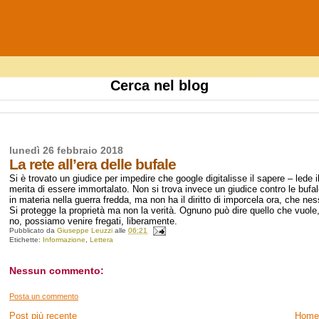
Cerca nel blog
lunedì 26 febbraio 2018
La rete all’era delle bufale
Si è trovato un giudice per impedire che google digitalisse il sapere – lede il
merita di essere immortalato. Non si trova invece un giudice contro le bufal
in materia nella guerra fredda, ma non ha il diritto di imporcela ora, che 
Si protegge la proprietà ma non la verità. Ognuno può dire quello che vuole, no
no, possiamo venire fregati, liberamente.
Pubblicato da
Giuseppe Leuzzi
alle
06:21
Etichette:
Informazione
,
Lettera
Nessun commento:
Posta un commento
Post più recente
Home