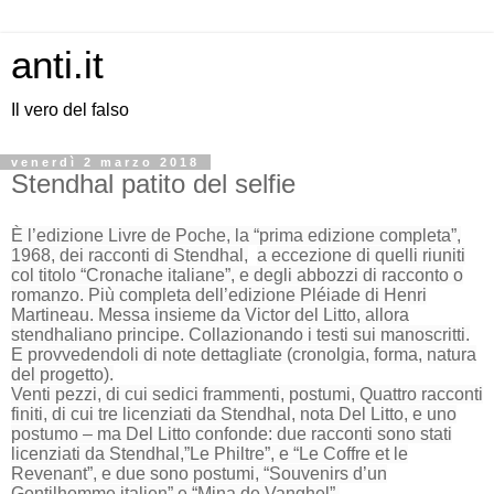
anti.it
Il vero del falso
venerdì 2 marzo 2018
Stendhal patito del selfie
È l’edizione Livre de Poche, la “prima edizione completa”,
1968, dei racconti di Stendhal,
a eccezione di quelli riuniti
col titolo “Cronache italiane”, e degli abbozzi di racconto o
romanzo. Più completa dell’edizione Pléiade di Henri
Martineau. Messa insieme da Victor del Litto, allora
stendhaliano principe. Collazionando i testi sui manoscritti.
E provvedendoli di note dettagliate (cronolgia, forma, natura
del progetto).
Venti pezzi, di cui sedici frammenti, postumi, Quattro racconti
finiti, di cui tre licenziati da Stendhal, nota Del Litto, e uno
postumo – ma Del Litto confonde: due racconti sono stati
licenziati da Stendhal,”Le Philtre”, e “Le Coffre et le
Revenant”, e due sono postumi, “Souvenirs d’un
Gentilhomme italien” e “Mina de Vanghel”.