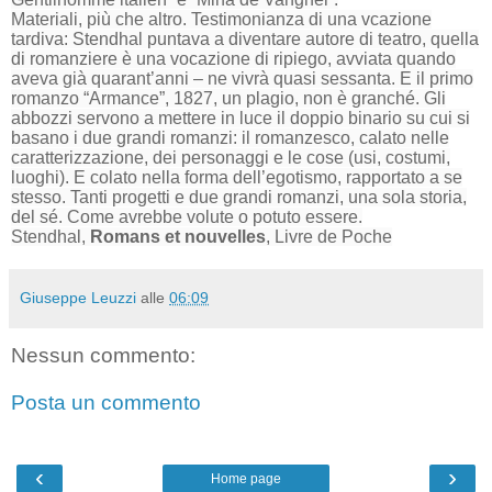
Materiali, più che altro. Testimonianza di una vcazione
tardiva: Stendhal puntava a diventare autore di teatro, quella
di romanziere è una vocazione di ripiego, avviata quando
aveva già quarant’anni – ne vivrà quasi sessanta. E il primo
romanzo “Armance”, 1827, un plagio, non è granché. Gli
abbozzi servono a mettere in luce il doppio binario su cui si
basano i due grandi romanzi: il romanzesco, calato nelle
caratterizzazione, dei personaggi e le cose (usi, costumi,
luoghi). E colato nella forma dell’egotismo, rapportato a se
stesso. Tanti progetti e due grandi romanzi, una sola storia,
del sé. Come avrebbe volute o potuto essere.
Stendhal,
Romans et nouvelles
, Livre de Poche
Giuseppe Leuzzi
alle
06:09
Nessun commento:
Posta un commento
‹
›
Home page