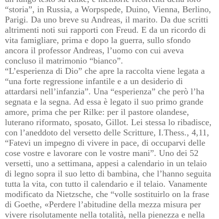
“storia”, in Russia, a Worpspede, Duino, Vienna, Berlino,
Parigi. Da uno breve su Andreas, il marito. Da due scritti
altrimenti noti sui rapporti con Freud. E da un ricordo di
vita famigliare, prima e dopo la guerra, sullo sfondo
ancora il professor Andreas, l’uomo con cui aveva
concluso il matrimonio “bianco”.
“L’esperienza di Dio” che apre la raccolta viene legata a
“una forte regressione infantile e a un desiderio di
attardarsi nell’infanzia”. Una “esperienza” che però l’ha
segnata e la segna. Ad essa è legato il suo primo grande
amore, prima che per Rilke: per il pastore olandese,
luterano riformato, sposato, Gillot. Lei stessa lo ribadisce,
con l’aneddoto del versetto delle Scritture, I.Thess., 4,11,
“Fatevi un impegno di vivere in pace, di occuparvi delle
cose vostre e lavorare con le vostre mani”. Uno dei 52
versetti, uno a settimana, appesi a calendario in un telaio
di legno sopra il suo letto di bambina, che l’hanno seguita
tutta la vita, con tutto il calendario e il telaio. Vanamente
modificato da Nietzsche, che “volle sostituirlo on la frase
di Goethe, «Perdere l’abitudine della mezza misura per
vivere risolutamente nella totalità, nella pienezza e nella