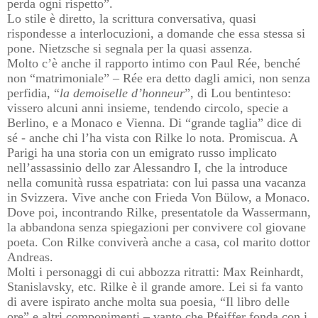
perda ogni rispetto”.
Lo stile è diretto, la scrittura conversativa, quasi
rispondesse a interlocuzioni, a domande che essa stessa si
pone. Nietzsche si segnala per la quasi assenza.
Molto c’è anche il rapporto intimo con Paul Rée, benché
non “matrimoniale” – Rée era detto dagli amici, non senza
perfidia, “
la demoiselle d’honneur
”, di Lou bentinteso:
vissero alcuni anni insieme, tendendo circolo, specie a
Berlino, e a Monaco e Vienna. Di “grande taglia” dice di
sé - anche chi l’ha vista con Rilke lo nota. Promiscua. A
Parigi ha una storia con un emigrato russo implicato
nell’assassinio dello zar Alessandro I, che la introduce
nella comunità russa espatriata: con lui passa una vacanza
in Svizzera. Vive anche con Frieda Von Bülow, a Monaco.
Dove poi, incontrando Rilke, presentatole da Wassermann,
la abbandona senza spiegazioni per convivere col giovane
poeta. Con Rilke conviverà anche a casa, col marito dottor
Andreas.
Molti i personaggi di cui abbozza ritratti: Max Reinhardt,
Stanislavsky, etc. Rilke è il grande amore. Lei si fa vanto
di avere ispirato anche molta sua poesia, “Il libro delle
ore” e altri componimenti – vanto che Pfeiffer fonda con i