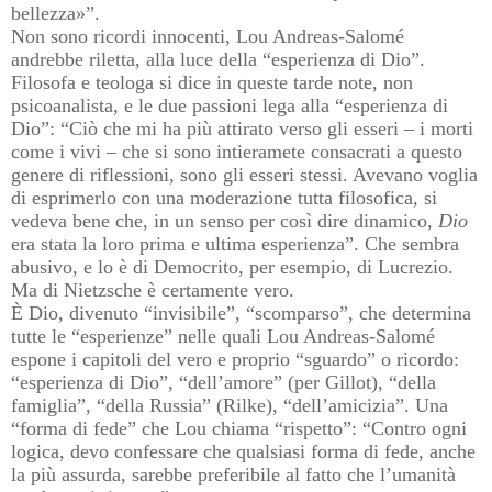
bellezza»”.
Non sono ricordi innocenti, Lou Andreas-Salomé
andrebbe riletta, alla luce della “esperienza di Dio”.
Filosofa e teologa si dice in queste tarde note, non
psicoanalista, e le due passioni lega alla “esperienza di
Dio”: “Ciò che mi ha più attirato verso gli esseri – i morti
come i vivi – che si sono intieramete consacrati a questo
genere di riflessioni, sono gli esseri stessi. Avevano voglia
di esprimerlo con una moderazione tutta filosofica, si
vedeva bene che, in un senso per così dire dinamico,
Dio
era stata la loro prima e ultima esperienza”. Che sembra
abusivo, e lo è di Democrito, per esempio, di Lucrezio.
Ma di Nietzsche è certamente vero.
È Dio, divenuto “invisibile”, “scomparso”, che determina
tutte le “esperienze” nelle quali Lou Andreas-Salomé
espone i capitoli del vero e proprio “sguardo” o ricordo:
“esperienza di Dio”, “dell’amore” (per Gillot), “della
famiglia”, “della Russia” (Rilke), “dell’amicizia”. Una
“forma di fede” che Lou chiama “rispetto”: “Contro ogni
logica, devo confessare che qualsiasi forma di fede, anche
la più assurda, sarebbe preferibile al fatto che l’umanità