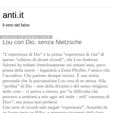
anti.it
Il vero del falso
giovedì 20 giugno 2019
Lou con Dio, senza Nietzsche
“L’esperienza di Dio” è la prima “esperienza di vita” di
questo “schizzo di alcuni ricordi”, che Lou Andreas-
Salomé ha redatto frettolosamente sui settant’anni, poco
prima della morte – legandoli a Ernst Pfeiffer, l’amico che
l’accudiva. Che partono dunque seriosi. È una storia
personale che la psicoanalista Lou crea di se stessa. Alla
“perdita” di Dio – non della divinità o del senso religioso
delle cose - ci arriva a ritroso, per “la difficoltà che
provavo a sentirmi a mio agio nel reale – nell’ «assenza di
Dio»”, ma senza mai perdersi.
Una serie di ricordi tutti targati “esperienza”. Assortiti da
un lungo testo su Rilke, e memorie ricorrenti della loro