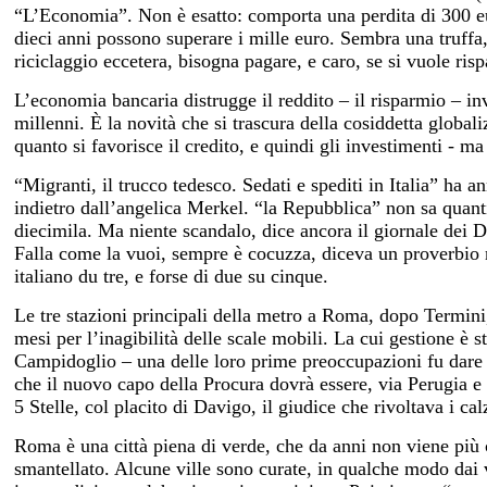
“L’Economia”. Non è esatto: comporta una perdita di 300 eu
dieci anni possono superare i mille euro. Sembra una truffa,
riciclaggio eccetera, bisogna pagare, e caro, se si vuole ris
L’economia bancaria distrugge il reddito – il risparmio – in
millenni. È la novità che si trascura della cosiddetta global
quanto si favorisce il credito, e quindi gli investimenti - ma
“Migranti, il trucco tedesco. Sedati e spediti in Italia” ha 
indietro dall’angelica Merkel. “la Repubblica” non sa quan
diecimila. Ma niente scandalo, dice ancora il giornale dei De 
Falla come la vuoi, sempre è cocuzza, diceva un proverbio 
italiano du tre, e forse di due su cinque.
Le tre stazioni principali della metro a Roma, dopo Termini
mesi per l’inagibilità delle scale mobili. La cui gestione è s
Campidoglio – una delle loro prime preoccupazioni fu dare
che il nuovo capo della Procura dovrà essere, via Perugia e
5 Stelle, col placito di Davigo, il giudice che rivoltava i cal
Roma è una città piena di verde, che da anni non viene più 
smantellato. Alcune ville sono curate, in qualche modo dai vo