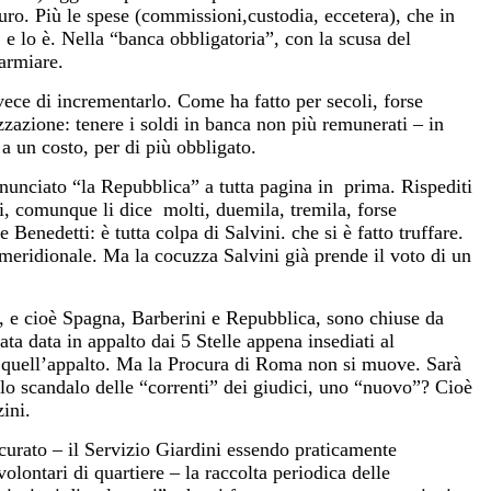
ro. Più le spese (commissioni,custodia, eccetera), che in
 e lo è. Nella “banca obbligatoria”, con la scusa del
parmiare.
vece di incrementarlo. Come ha fatto per secoli, forse
izzazione: tenere i soldi in banca non più remunerati – in
 a un costo, per di più obbligato.
annunciato “la Repubblica” a tutta pagina in
prima. Rispediti
ti, comunque li dice
molti, duemila, tremila, forse
Benedetti: è tutta colpa di Salvini. che si è fatto truffare.
meridionale. Ma la cocuzza Salvini già prende il voto di un
, e cioè Spagna, Barberini e Repubblica, sono chiuse da
tata data in appalto dai 5 Stelle appena insediati al
 quell’appalto. Ma la Procura di Roma non si muove. Sarà
 lo scandalo delle “correnti” dei giudici, uno “nuovo”? Cioè
zini.
curato – il Servizio Giardini essendo praticamente
lontari di quartiere – la raccolta periodica delle