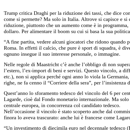
Trump critica Draghi per la riduzione dei tassi, che dice con
come si permette? Ma solo in Italia. Altrove si capisce e si
riduzione, piuttosto che un aumento come è in programma, 
dollaro
. Per alimentare il boom su cui si basa la sua politic
“A fine partita, vedere alcuni giocatori che ridono quando p
Roma. In effetti il calcio, che pure è sport di squadra, è di
ognuno insegue il suo interesse personale, o immagine.
Nelle regole di Maastricht c’è anche l’obbligo di non superar
l’estero, l’ex-import di beni e servizi. Questo vincolo, a diff
etc.), non si applica perché ogni anno lo viola la Germania, 
righe, ne fa cenno il “Corriere della sera”, per l’insistenza d
Quest’anno lo sforamento tedesco del vincolo del 6 per cento
Lagarde, cioè dal Fondo monetario internazionale. Ma solo 
centrale europea, in concorrenza col candidato tedesco.
Nell’occasione il vincolo è stato scoperto anche dal commis
finora lo aveva trascurato: anche lui è francese come Lagar
“Un investimento di diecimila euro nel decennale tedesco 