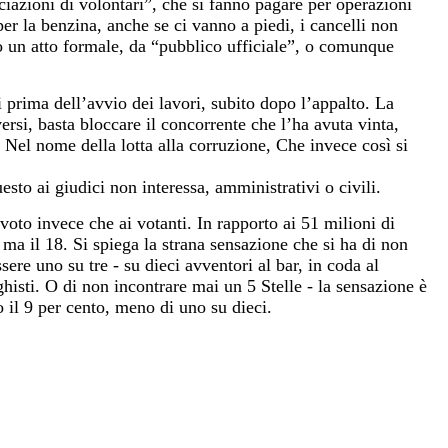
azioni di volontari”, che si fanno pagare per operazioni
er la benzina, anche se ci vanno a piedi, i cancelli non
do un atto formale, da “pubblico ufficiale”, o comunque
i prima dell’avvio dei lavori, subito dopo l’appalto. La
rsi, basta bloccare il concorrente che l’ha avuta vinta,
 Nel nome della lotta alla corruzione, Che invece così si
esto ai giudici non interessa, amministrativi o civili.
l voto invece che ai votanti. In rapporto ai 51 milioni di
 ma il 18. Si spiega la strana sensazione che si ha di non
ere uno su tre - su dieci avventori al bar, in coda al
histi. O di non incontrare mai un 5 Stelle - la sensazione è
 il 9 per cento, meno di uno su dieci.