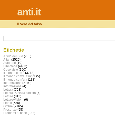
anti.it
Il vero del falso
Etichette
A Sud del Sud
(785)
Affari
(2520)
Autodafé
(19)
Biblioteca
(4403)
Cose viste
(150)
Il mondo com'è
(3713)
Il mondo com'è. Ombre
(5)
Il mondo com'era
(138)
Informazione
(2190)
Infprmazione
(4)
Lettera
(758)
Lettera. Sinistra sinistra
(4)
Letture
(813)
Letture\Visioni
(6)
Libelli
(536)
Ombre
(2165)
Presenze
(55)
Problemi di base
(931)