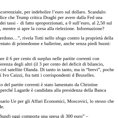
correnziale, per indebolire l’euro sul dollaro. Scandalo:
 dice che Trump critica Draghi per avere dalla Fed una
dei tassi
di fatto sproporzionati, a 0 sull’euro, al 2,50 sul
-
a, mentre si apre la corsa alla rielezione. Informazione?
erdono…”, rivela Totti nello sfogo contro la proprietà della
ventato di primedonne e ballerine, anche senza piedi buoni:
e il 6 per cento di surplus nelle partite correnti con
erenza degli altri (il 3 per cento del deficit di bilancio,
col satellite Olanda. Di tanto in tanto, ma in “brevi”, poche
i Ivo Caizzi, fra tutti i corrispondenti d Bruxelles.
 del partite correnti è stato lamentato da Christine
perché Lagarde è candidata alla presidenza della Banca
sario Ue per gli Affari Economici, Moscovici, lo stesso che
de.
(Bund) oggi comporta una spesa di 300 euro” –