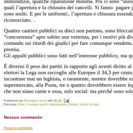
immondizie, qualche riparazione minima. Poi ci sono “associ
quali l’apertura e la chiusura dei cancelli. Si fanno
pagare p
sono molti. E per le uniformi:, l’apertura e chiusura essen
riconosciuto. .
Quattro cantieri pubblici su dieci non partono, sono bloccat
“concorrenza” apre subito una vertenza, per i motivi più dive
contando sui ritardi dei giudici per fare comunque vendetta.
premia.
Gli appalti pubblici sono fatti nell’interesse pubblico, ma qu
È diverso il peso dei partiti in rapporto agli aventi diritto a
elettori la Lega non raccoglie alle Europee il 34,3 per cento
incontrare mai un leghista, o raramente, mentre dovrebbe ess
supermercato, alla Posta, tre o quattro dovrebbero essere leg
che non siano carne e ossa, solo social: ma perché sono solo
Pubblicato da
Giuseppe Leuzzi
alle
06:39
Etichette:
Affari
,
Il mondo com'è
,
Informazione
,
Ombre
,
Si dice in città
Nessun commento:
Posta un commento