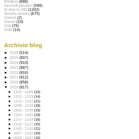
Riletture
(686)
Secondi pensieri
(599)
Si dice in città
(1202)
Sinistra sinistra
(675)
Visiioni
(2)
Visioni
(10)
Visti
(76)
Visto
(14)
Archivio blog
►
2026
(514)
►
2025
(907)
►
2024
(910)
►
2023
(887)
►
2022
(916)
►
2021
(912)
►
2020
(958)
▼
2019
(917)
►
12/29 - 01/05
(16)
►
12/22 - 12/29
(14)
►
12/15 - 12/22
(21)
►
12/08 - 12/15
(18)
►
12/01 - 12/08
(15)
►
11/24 - 12/01
(19)
►
11/17 - 11/24
(16)
►
11/10 - 11/17
(15)
►
11/03 - 11/10
(21)
►
10/27 - 11/03
(20)
►
10/20 - 10/27
(10)