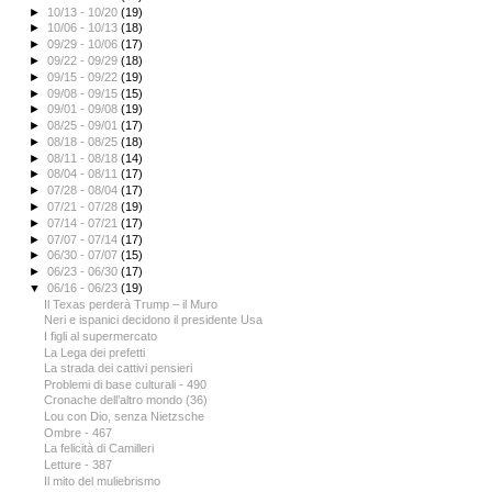
►
10/13 - 10/20
(19)
►
10/06 - 10/13
(18)
►
09/29 - 10/06
(17)
►
09/22 - 09/29
(18)
►
09/15 - 09/22
(19)
►
09/08 - 09/15
(15)
►
09/01 - 09/08
(19)
►
08/25 - 09/01
(17)
►
08/18 - 08/25
(18)
►
08/11 - 08/18
(14)
►
08/04 - 08/11
(17)
►
07/28 - 08/04
(17)
►
07/21 - 07/28
(19)
►
07/14 - 07/21
(17)
►
07/07 - 07/14
(17)
►
06/30 - 07/07
(15)
►
06/23 - 06/30
(17)
▼
06/16 - 06/23
(19)
Il Texas perderà Trump – il Muro
Neri e ispanici decidono il presidente Usa
I figli al supermercato
La Lega dei prefetti
La strada dei cattivi pensieri
Problemi di base culturali - 490
Cronache dell’altro mondo (36)
Lou con Dio, senza Nietzsche
Ombre - 467
La felicità di Camilleri
Letture - 387
Il mito del muliebrismo