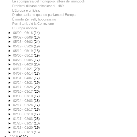
La scomparsa del monopolio, all’era dei monopoli
Problemi di base animaleschi - 489
L’Europa è un’idea.
Di che parliamo quando parliamo di Europa
È morto Zeffirelli, l’ipocrisia no
Fermi tutti, c'è la Correzione
L’Europa ubriaca
►
06/09 - 06/16
(14)
►
06/02 - 06/09
(18)
►
05/26 - 06/02
(24)
►
05/19 - 05/26
(19)
►
05/12 - 05/19
(16)
►
05/05 - 05/12
(19)
►
04/28 - 05/05
(17)
►
04/21 - 04/28
(20)
►
04/14 - 04/21
(20)
►
04/07 - 04/14
(17)
►
03/31 - 04/07
(17)
►
03/24 - 03/31
(19)
►
03/17 - 03/24
(20)
►
03/10 - 03/17
(20)
►
03/03 - 03/10
(17)
►
02/24 - 03/03
(18)
►
02/17 - 02/24
(17)
►
02/10 - 02/17
(15)
►
02/03 - 02/10
(17)
►
01/27 - 02/03
(23)
►
01/20 - 01/27
(18)
►
01/13 - 01/20
(19)
►
01/06 - 01/13
(16)
►
2018
(929)