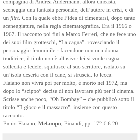
compagnia di Andrea Andermann, allora cineasta,
sceneggia una fantasia personale, dell’autore in crisi, e di
un
flirt
. Con la quale ebbe l’idea di cimentarsi, dopo tante
sceneggiature, nella regia cinematografica. Era il 1966 o
1967. Il racconto poi finì a Marco Ferreri, che ne fece uno
dei suoi film grotteschi, “La cagna”, rovesciando il
personaggio femminile - facendone non una donna
traditrice, il titolo non è allusivo: lei si vuole cagna
sollecita e fedele, squittisce al suo scrittore, isolato su
un’isola deserta con il cane, si struscia, lo lecca.
Flaiano non vivrà poi per molto, è morto nel 1972, ma
dopo lo “scippo” decise di non lavorare più per il cinema.
Scrisse anche poco, “Oh Bombay” – che pubblicò sotto il
titolo “Il gioco e il massacro”, insieme con questo
racconto.
Ennio Flaiano,
Melampo
, Einaudi, pp. 172 € 6.20