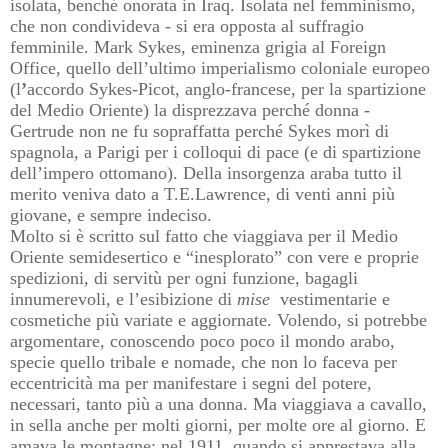
isolata, benché onorata in Iraq. Isolata nel femminismo,
che non condivideva - si era opposta al suffragio
femminile. Mark Sykes, eminenza grigia al Foreign
Office, quello dell
’ultimo
imperialismo coloniale europeo
(l
’
accordo Sykes-Picot, anglo-francese, per la spartizione
del Medio Oriente) la disprezzava perché donna -
Gertrude non ne fu sopraffatta perché Sykes morì di
spagnola, a Parigi per i colloqui di pace (e di spartizione
dell
’impero ottomano). Della insorgenza araba tutto il
merito veniva dato a T.E.Lawrence, di venti anni più
giovane, e sempre indeciso.
Molto si è scritto sul fatto che viaggiava per il Medio
Oriente semidesertico e “inesplorato” con vere e proprie
spedizioni, di servitù per ogni funzione, bagagli
innumerevoli, e l’esibizione di
mise
vestimentarie e
cosmetiche più variate e aggiornate. Volendo, si potrebbe
argomentare, conoscendo poco poco il mondo arabo,
specie quello tribale e nomade, che non lo faceva per
eccentricità ma per manifestare i segni del potere,
necessari, tanto più a una donna. Ma viaggiava a cavallo,
in sella anche per molti giorni, per molte ore al giorno. E
amava le montagne: nel 1911, quando si apprestava alla