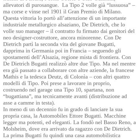
allevatori di purosangue.
La Tipo 2 volle già “lussuosa” –
ma corse e vinse nel 1901 il Gran Premio di Milano.
Questa vittoria lo portò all’attenzione di un importante
industriale metallurgico alsaziano, De Dietrich, che lo
volle suo manager – il contratto fu firmato dai genitori del
neo designer-costruttore, ancora minorenne. Con De
Dietrich partì la seconda vita del giovane Bugatti,
dapprima in Germania poi in Francia – seguendo gli
spostamenti dell’Alsazia, regione mista di frontiera. Con
De Dietrich Bugatti realizzò altre due Tipo. Ma nel mentre
era già passato a collaborare con altre aziende, la francese
Mathis e la tedesca Deutz, di Colonìa – con altri quattro
modelli di Tipo. Poi prese a lavorare in proprio,
costruendo nel garage una Tipo 10, spartana, non
“bugattiana”, ma tecnicamente avanti (distribuzione ad
asse a camme in testa).
In meno di un decennio fu in grado di lanciare la sua
propria casa, la Automobiles Ettore Bugatti. Macchine
legger ma potenti, ed eleganti. La fondò nel Basso Reno, a
Molsheim, dove era arrivato da ragazzo con De Dietrich.
La prima Bugatti fu quindi una casa automobilistica