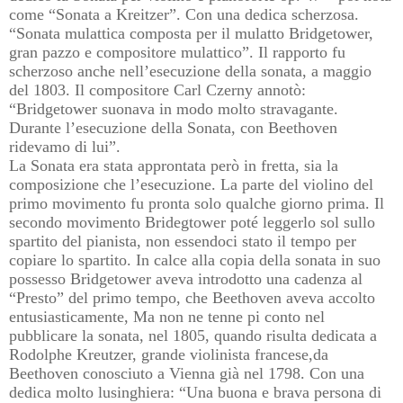
come “Sonata a Kreitzer”. Con una dedica scherzosa.
“Sonata mulattica composta per il mulatto Bridgetower,
gran pazzo e compositore mulattico”. Il rapporto fu
scherzoso anche nell’esecuzione della sonata, a maggio
del 1803. Il compositore Carl Czerny annotò:
“Bridgetower suonava in modo molto stravagante.
Durante l’esecuzione della Sonata, con Beethoven
ridevamo di lui”.
La Sonata era stata approntata però in fretta, sia la
composizione che l’esecuzione. La parte del violino del
primo movimento fu pronta solo qualche giorno prima. Il
secondo movimento Bridegtower poté leggerlo sol sullo
spartito del pianista, non essendoci stato il tempo per
copiare lo spartito. In calce alla copia della sonata in suo
possesso Bridgetower aveva introdotto una cadenza al
“Presto” del primo tempo, che Beethoven aveva accolto
entusiasticamente, Ma non ne tenne pi conto nel
pubblicare la sonata, nel 1805, quando risulta dedicata a
Rodolphe Kreutzer, grande violinista francese,da
Beethoven conosciuto a Vienna già nel 1798. Con una
dedica molto lusinghiera: “Una buona e brava persona di