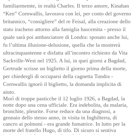
familiarmemte, in realtà Charles. Il terzo amore, Kinahan
“Ken” Cornwallis, lavorava con lei, per conto del governo
britannico, “consigliere” del re Feisal, alla creazione dello
stato iracheno attorno alla famiglia hascemita - presso il
quale sarà poi ambasciatore di Londra: sposato anche lui,
fu l’ultima illusione-delusione, quella che la mostrerà
ultracinquantenne e disfatta all’incontro richiesto da Vita
Sackville-West nel 1925. A lui, in quei giorni a Bagdad,
Gertrude scrisse un biglietto il giorno prima della morte,
per chiedergli di occuparsi della cagnetta Tundra -
Cornwallis ignorò il biglietto, la domanda implicita di
aiuto.
Morì di troppe pasticche il 12 luglio 1926, a Bagdad, la
notte dopo una cena ufficiale. Era indebolita, da malaria,
bronchite, pleurite. Forse reduce da una diagnosi, a
gennaio dello stesso anno, in visita in Inghilterra, di
cancro ai polmoni - era grande fumatrice. In lutto per la
morte del fratello Hugo, di tifo. Di sicuro si sentiva