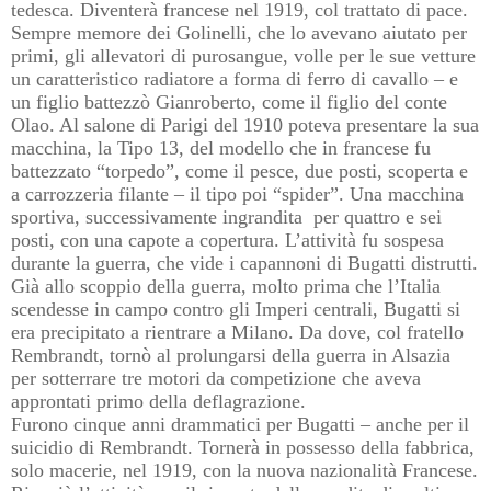
tedesca. Diventerà francese nel 1919, col trattato di pace.
Sempre memore dei Golinelli, che lo avevano aiutato per
primi, gli allevatori di purosangue, volle per le sue vetture
un caratteristico radiatore a forma di ferro di cavallo – e
un figlio battezzò Gianroberto, come il figlio del conte
Olao. Al salone di Parigi del 1910 poteva presentare la sua
macchina, la Tipo 13, del modello che in francese fu
battezzato “torpedo”, come il pesce, due posti, scoperta e
a carrozzeria filante – il tipo poi “spider”. Una macchina
sportiva, successivamente ingrandita
per quattro e sei
posti, con una capote a copertura. L’attività fu sospesa
durante la guerra, che vide i capannoni di Bugatti distrutti.
Già allo scoppio della guerra, molto prima che l’Italia
scendesse in campo contro gli Imperi centrali, Bugatti si
era precipitato a rientrare a Milano. Da dove, col fratello
Rembrandt, tornò al prolungarsi della guerra in Alsazia
per sotterrare tre motori da competizione che aveva
approntati primo della deflagrazione.
Furono cinque anni drammatici per Bugatti – anche per il
suicidio di Rembrandt. Tornerà in possesso della fabbrica,
solo macerie, nel 1919, con la nuova nazionalità Francese.