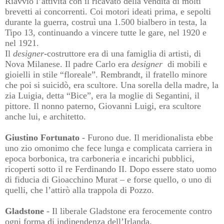
Riavviò l’attività con il ricavato della vendita di molti
brevetti ai concorrenti. Coi motori ideati prima, e sepolti
durante la guerra, costruì una 1.500 bialbero in testa, la
Tipo 13, continuando a vincere tutte le gare, nel 1920 e
nel 1921.
Il
designer
-costruttore era di una famiglia di artisti, di
Nova Milanese. Il padre Carlo era
designer
di mobili e
gioielli in stile “floreale”. Rembrandt, il fratello minore
che poi si suicidò, era scultore. Una sorella della madre, la
zia Luigia, detta “Bice”, era la moglie di Segantini, il
pittore. Il nonno paterno, Giovanni Luigi, era scultore
anche lui, e architetto.
Giustino Fortunato
- Furono due. Il meridionalista ebbe
uno zio omonimo che fece lunga e complicata carriera in
epoca borbonica, tra carboneria e incarichi pubblici,
ricoperti sotto il re Ferdinando II. Dopo essere stato uomo
di fiducia di Gioacchino Murat – e forse quello, o uno di
quelli, che l’attirò alla trappola di Pozzo.
Gladstone
- Il liberale Gladstone era ferocemente contro
ogni forma di indipendenza dell’Irlanda.