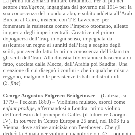
La prima funzionaria militare britannica. Per di più nel
settore
intelligence
, ingaggiata dal governo nel 1914 per la
sua conoscenza del mondo arabo, e subito addetta all’Arab
Bureau al Cairo, insieme con T.E.Lawrence, per
fomentare la resistenza contro l’impero ottomano, alleato
in guerra degli imperi centrali. Creatrice nel primo
dopoguerra dell’Iraq, in ogni senso, impegnata da
assicurare un regno ai sunniti dell
’Iraq a scapito degli
sciiti, pur avendo fatto la prima conoscenza dell’islam tra
gli sciiti dell’Iran. Alla dinastia filobritannica hascemita di
fatto, cacciata dalla Mecca, dall’Arabia poi Saudita. Una
creazione di cui disegnò i confini
- che in qualche misura
reggono, malgrado le persistenze tribali indistruttibili.
(
3.
fine
)
George Augustus Polgreen Bridgetower
– (Galizia, ca
1779 – Peckam 1860) – Violinista mulatto, esordì come
enfant prodige,
affermandosi a Londra, primo violino
dell’orchestra del principe di Galles (il futuro re Giorgio
IV). In
tournée
in Centro Europa a 25 anni, nel 1803 fu a
Vienna, dove strinse amicizia con Beethoven. Che gli
dedicò la Sonata per violino e pianoforte op. 47 – poi nota