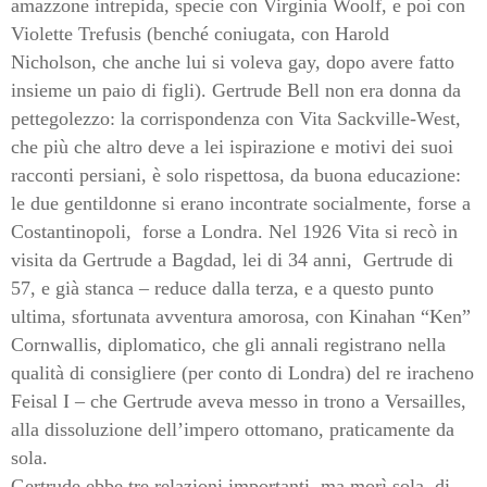
amazzone intrepida, specie con Virginia Woolf, e poi con
Violette Trefusis (benché coniugata, con Harold
Nicholson, che anche lui si voleva gay, dopo avere fatto
insieme un paio di figli). Gertrude Bell non era donna da
pettegolezzo: la corrispondenza con Vita Sackville-West,
che più che altro deve a lei ispirazione e motivi dei suoi
racconti persiani, è solo rispettosa, da buona educazione:
le due gentildonne si erano incontrate socialmente, forse a
Costantinopoli,
forse a Londra. Nel 1926 Vita si recò in
visita da Gertrude a Bagdad, lei di 34 anni,
Gertrude di
57, e già stanca – reduce dalla terza, e a questo punto
ultima, sfortunata avventura amorosa, con Kinahan “Ken”
Cornwallis, diplomatico, che gli annali registrano nella
qualità di consigliere (per conto di Londra) del re iracheno
Feisal I – che Gertrude aveva messo in trono a Versailles,
alla dissoluzione dell’impero ottomano, praticamente da
sola.
Gertrude ebbe tre relazioni importanti, ma morì sola, di