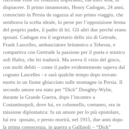
dispiacere. Il primo innamorato, Henry Cadogan, 24 anni,
conosciuto in Persia da ragazza al suo primo viaggio, che
sembrava la scelta ideale, lo perse per l’opposizione ferma
del proprio padre, il padre di lei. Gli altri due perché erano
sposati. Cadogan era il segretario dello zio di Getrude,
Frank Lascelles, ambasciatore britannico a Teheran, e
compartiva con Gertrude la passione per il poeta e mistico
sufi Hafez, che lei tradurrà. Ma aveva il vizio del gioco,
con molti debiti – come il padre evidentemente sapeva dal
cognato Lascelles - e sarà qualche tempo dopo trovato
morto in un fiume ghiacciato sulle montagne in Persia. Il
secondo amore era stato per “Dick” Doughty-Wylie,
durante la Grande Guerra, dopo l’incontro a
Costantinopoli, dove lui, ex colonnello, coetaneo, era in
missione diplomatica: fu un amore per lo più epistolare,
lui era
sposato, e presto morirà, nel 1915, due anni dopo
la prima conoscenza, in guerra a Gallipoli – “Dick”