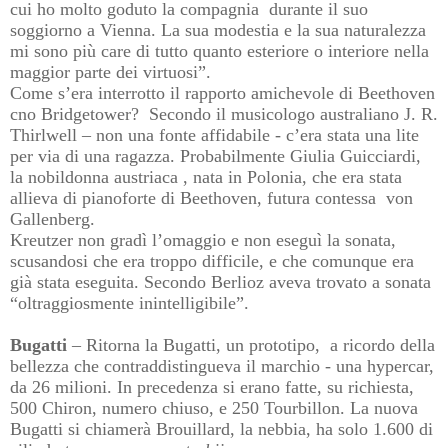
cui ho molto goduto la compagnia
durante il suo
soggiorno a Vienna. La sua modestia e la sua naturalezza
mi sono più care di tutto quanto esteriore o interiore nella
maggior parte dei virtuosi”.
Come s’era interrotto il rapporto amichevole di Beethoven
cno Bridgetower?
Secondo il musicologo australiano J. R.
Thirlwell – non una fonte affidabile - c’era stata una lite
per via di una ragazza. Probabilmente Giulia Guicciardi,
la nobildonna austriaca , nata in Polonia, che era stata
allieva di pianoforte di Beethoven, futura contessa
von
Gallenberg.
Kreutzer non gradì l’omaggio e non eseguì la sonata,
scusandosi che era troppo difficile, e che comunque era
già stata eseguita. Secondo Berlioz aveva trovato a sonata
“oltraggiosmente inintelligibile”.
Bugatti
– Ritorna la Bugatti, un prototipo, a ricordo della
bellezza che contraddistingueva il marchio - una hypercar,
da 26 milioni. In precedenza si erano fatte, su richiesta,
500 Chiron, numero chiuso, e 250 Tourbillon. La nuova
Bugatti si chiamerà Brouillard, la nebbia, ha solo 1.600 di