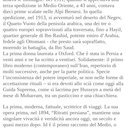
terza spedizione in Medio Oriente, a 43 anni, contava
dieci prime scalate nelle Alpi Bernesi. In quella
spedizione, nel 1913, si avventurò nel deserto del Negev,
il Quarto Vuoto della penisola arabica, una dei tre o
quattro europei sopravvissuti alla traversata, fino a Hayil,
quartier generale di Ibn Rashid, potente emiro d
’
Arabia,
fedele agli Ottomani - che presto sarà sopraffatto,
morendo in battaglia, da Ibn Saud.
La prima donna laureata a Oxford. Che è stata in Persia a
venti anni e ne ha scritto a ventisei. Solidamente: il primo
libro moderno (contemporaneo) sull’Iran, repertorio di
molti successive, anche per la parte politica. Specie
l’inconsistenza del potere imperiale, se non nelle forme di
accettazione rituali – si era devoti allo scià come oggi alla
Guida Suprema, come si lacrima per Husseyn a metà del
mese di Moharram, tra un pasticcino e una chiacchiera.
La prima, moderna, fattuale, scrittrice di viaggi. La sua
opera prima, nel 1894, “Ritratti persiana”, mantiene una
singolare vivacità e veridicità ancora oggi, un secolo e
quasi mezzo dopo.
Id è il primo racconto del Medio, o