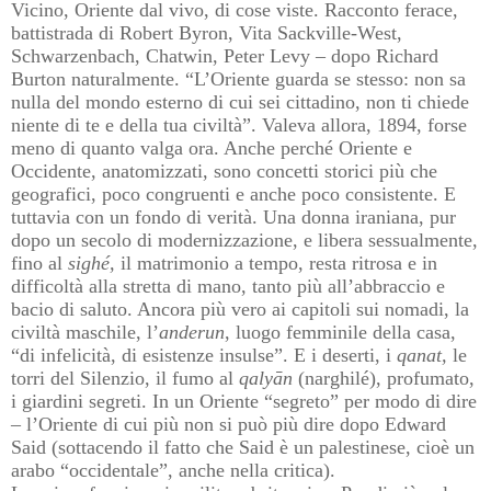
Vicino, Oriente dal vivo, di cose viste. Racconto ferace,
battistrada di Robert Byron, Vita Sackville-West,
Schwarzenbach, Chatwin, Peter Levy – dopo Richard
Burton naturalmente. “L’Oriente guarda se stesso: non sa
nulla del mondo esterno di cui sei cittadino, non ti chiede
niente di te e della tua civiltà”. Valeva allora, 1894, forse
meno di quanto valga ora. Anche perché Oriente e
Occidente, anatomizzati, sono concetti storici più che
geografici, poco congruenti e anche poco consistente. E
tuttavia con un fondo di verità. Una donna iraniana, pur
dopo un secolo di modernizzazione, e libera sessualmente,
fino al
sighé,
il matrimonio a tempo, resta ritrosa e in
difficoltà alla stretta di mano, tanto più all’abbraccio e
bacio di saluto. Ancora più vero ai capitoli sui nomadi, la
civiltà maschile, l’
anderun
, luogo femminile della casa,
“di infelicità, di esistenze insulse”. E i deserti, i
qanat,
le
torri del Silenzio, il fumo al
qalyān
(narghilé), profumato,
i giardini segreti. In un Oriente “segreto” per modo di dire
– l’Oriente di cui più non si può più dire dopo Edward
Said (sottacendo il fatto che Said è un palestinese, cioè un
arabo “occidentale”, anche nella critica).