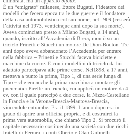
cilindrata, ma un apparato
bijoux
.
È un “emigrato” milanese, Ettore Bugatti, l’ideatore dei
modelli che fecero epoca tra le due guerre e il fondatore
della casa automobilistica col suo nome, nel 1909 (cesserà
l’attività nel 1973, venticinque anni dopo la sua morte).
Aveva cominciato presto a Milano Bugatti, a 14 anni,
quando, iscritto all’Accademia di Brera, montò su un
triciclo Prinetti e Stucchi un motore De Dion-Bouton. Tre
anni dopo aveva abbandonato l’Accademia per entrare
nella fabbrica – Prinetti e Stucchi faceva biciclette e
macchine da cucire. E con i modellini di triciclo da lui
adattato partecipava alle prime corse. Nel1898, a 17 anni,
metteva a punto la prima, Tipo 1, di una serie lunga di
Tipo – che era anche la prima macchina a montare gli
pneumatici Pirelli: un triciclo, cui applicò un motore da 4
cv, con il quale partecipò a due corse, la Nizza-Castellane
in Francia e la Verona-Brescia-Mantova-Brescia,
vincendole entrambe. Era il 1899. L’anno dopo era in
grado di aprire una officina propria, e di costruirci la
prima vera automobile, che chiamò Tipo 2. Si procurò il
capitale necessario costituendo una società con due ricchi
fratelli di Ferrara, i conti Oberto e Olao Gulinelli,