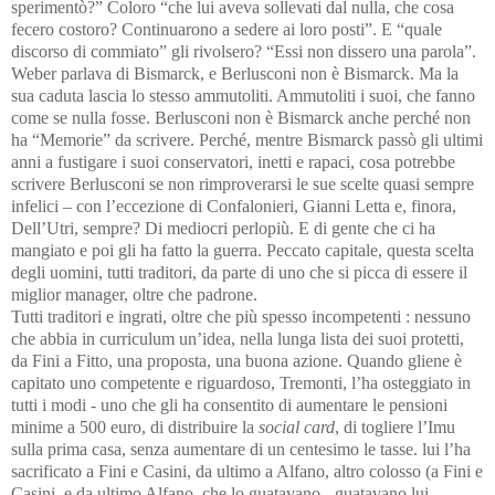
sperimentò?” Coloro “che lui aveva sollevati dal nulla, che cosa
fecero costoro? Continuarono a sedere ai loro posti”. E “quale
discorso di commiato” gli rivolsero? “Essi non dissero una parola”.
Weber parlava di Bismarck, e Berlusconi non è Bismarck. Ma la
sua caduta lascia lo stesso ammutoliti. Ammutoliti i suoi, che fanno
come se nulla fosse. Berlusconi non è Bismarck anche perché non
ha “Memorie” da scrivere. Perché, mentre Bismarck passò gli ultimi
anni a fustigare i suoi conservatori, inetti e rapaci, cosa potrebbe
scrivere Berlusconi se non rimproverarsi le sue scelte quasi sempre
infelici – con l’eccezione di Confalonieri, Gianni Letta e, finora,
Dell’Utri, sempre? Di mediocri perlopiù. E di gente che ci ha
mangiato e poi gli ha fatto la guerra. Peccato capitale, questa scelta
degli uomini, tutti traditori, da parte di uno che si picca di essere il
miglior manager, oltre che padrone.
Tutti traditori e ingrati, oltre che più spesso incompetenti
: nessuno
che abbia in curriculum un’idea, nella lunga lista dei suoi protetti,
da Fini a Fitto, una proposta, una buona azione.
Quando gliene è
capitato uno
competente e riguardoso, Tremonti, l’ha osteggiato in
tutti i modi - uno che gli ha consentito di aumentare le pensioni
minime a 500 euro, di distribuire la
social card
, di togliere l’Imu
sulla prima casa, senza aumentare di un centesimo le tasse. lui l’ha
sacrificato a Fini e Casini, da ultimo a Alfano, altro colosso (a Fini e
Casini, e da ultimo Alfano, che lo guatavano - guatavano lui,