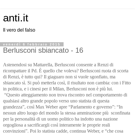
anti.it
Il vero del falso
venerdì 6 febbraio 2015
Berlusconi sbiancato - 16
Astenendosi su Mattarella, Berlusconi consente a Renzi di
ricompattare il Pd. È quello che voleva? Berlusconi ruota di scorta
di Renzi, è tutto qui? Il giaguaro non si vuole sgonfiato, ma
sbiancato sì. Si può metterla così, il risultato non cambia:
con i Fitto
in politica, e i cinesi per il Milan, Berlusconi non è più lui.
“Questo atteggiamento non trova riscontro nel comportamento di
qualsiasi altro grande popolo verso uno statista di questa
grandezza”, così Max Weber apre “Parlamento e governo”: “In
nessun altro luogo del mondo la stessa ammirazione più sconfinata
per la personalità di un uomo politico ha indotto una nazione
orgogliosa a sacrificargli così interamente le proprie reali
convinzioni”. Poi lo statista cadde, continua Weber, e “che cosa