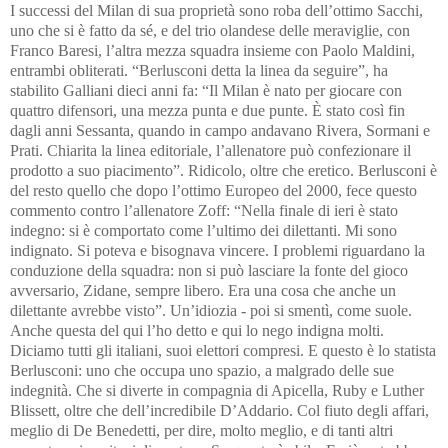
I successi del Milan di sua proprietà sono roba dell’ottimo Sacchi,
uno che si è fatto da sé, e del trio olandese delle meraviglie, con
Franco Baresi, l’altra mezza squadra
insieme con Paolo Maldini,
entrambi obliterati.
“Berlusconi detta la linea da seguire”, ha
stabilito Galliani dieci anni fa: “Il Milan è nato per giocare con
quattro difensori, una mezza punta e due punte. È stato così fin
dagli anni Sessanta, quando in campo andavano Rivera, Sormani e
Prati. Chiarita la linea editoriale, l’allenatore può confezionare il
prodotto a suo piacimento”. Ridicolo, oltre che eretico. Berlusconi è
del resto quello che dopo l’ottimo Europeo del 2000, fece questo
commento contro l’allenatore Zoff: “Nella finale di ieri è stato
indegno: si è comportato come l’ultimo dei dilettanti. Mi sono
indignato. Si poteva e bisognava vincere. I problemi riguardano la
conduzione della squadra: non si può lasciare la fonte del gioco
avversario, Zidane, sempre libero. Era una cosa che anche un
dilettante avrebbe visto”. Un’idiozia - poi si smentì, come suole.
Anche questa del qui l’ho detto e qui lo nego indigna molti.
Diciamo tutti gli italiani, suoi elettori compresi. E questo è lo statista
Berlusconi: uno che occupa uno spazio, a malgrado delle sue
indegnità.
Che si diverte in compagnia di Apicella, Ruby e Luther
Blissett, oltre che dell’incredibile D’Addario. Col fiuto degli affari,
meglio di De Benedetti, per dire, molto meglio, e di tanti altri