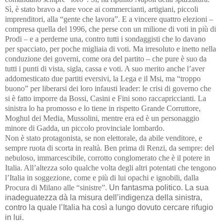
Sì, è stato b
ravo a dare voce ai
commercianti, artigiani, piccoli
imprenditori, alla “gente che lavora”.
E a vincere quattro elezioni –
compresa quella del 1996, che perse con un milione di voti in più di
Prodi – e a perderne una, contro tutti i sondaggisti che lo davano
per spacciato, per poche migliaia di voti. Ma irresoluto e inetto nella
conduzione dei governi, come ora del partito – che pure è suo da
tutti i punti di vista, sigla, cassa e voti. A suo merito anche l’aver
addomesticato due partiti eversivi, la Lega e il Msi, ma “troppo
buono” per liberarsi dei loro infausti leader: le crisi di governo che
si è fatto imporre da Bossi, Casini e Fini sono raccapriccianti. La
sinistra lo ha promosso e lo tiene in rispetto Grande Corruttore,
Moghul dei Media, Mussolini, mentre era ed è un personaggio
minore di Gadda, un piccolo provinciale lombardo.
Non è stato protagonista, se non elettorale, da abile venditore, e
sempre ruota di scorta in realtà. Ben prima di Renzi, da sempre: del
nebuloso, immarcescibile, corrotto conglomerato che è il potere in
Italia. All’altezza solo qualche volta degli altri potentati che tengono
l’Italia in soggezione, come e più di lui opachi e ignobili, dalla
Procura di Milano alle “sinistre”.
Un fantasma politico. La sua
inadeguatezza dà la misura dell’indigenza della sinistra,
contro la quale l’Italia ha così a lungo dovuto cercare rifugio
in lui.