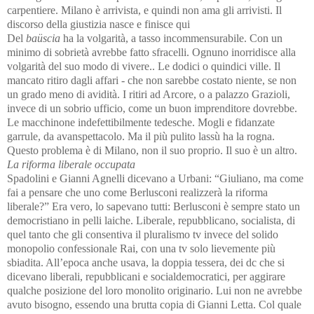
carpentiere. Milano è arrivista, e quindi non ama gli arrivisti. Il
discorso della giustizia nasce e finisce qui
Del
ba
ü
scia
ha la volgarità, a tasso incommensurabile. Con un
minimo di sobrietà avrebbe fatto sfracelli. Ognuno inorridisce alla
volgarità del suo modo di vivere.. Le dodici o quindici ville. Il
mancato ritiro dagli affari - che non sarebbe costato niente, se non
un grado meno di avidità. I ritiri ad Arcore, o a palazzo Grazioli,
invece di un sobrio ufficio, come un buon imprenditore dovrebbe.
Le macchinone indefettibilmente tedesche. Mogli e fidanzate
garrule, da avanspettacolo. Ma
il più pulito lassù ha la rogna.
Questo problema è di Milano, non il suo proprio. Il suo è un altro.
La riforma liberale occupata
Spadolini e Gianni Agnelli dicevano a Urbani: “Giuliano, ma come
fai a pensare che uno come Berlusconi realizzerà la riforma
liberale?” Era vero, lo sapevano tutti: Berlusconi è sempre stato un
democristiano in pelli laiche. Liberale, repubblicano, socialista, di
quel tanto che gli consentiva il pluralismo tv invece del solido
monopolio confessionale Rai, con una tv solo lievemente più
sbiadita. All’epoca anche usava, la doppia tessera, dei dc che si
dicevano liberali, repubblicani e socialdemocratici, per aggirare
qualche posizione del loro monolito originario. Lui non ne avrebbe
avuto bisogno, essendo una brutta copia di Gianni Letta. Col quale