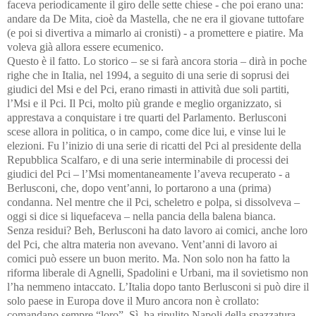
faceva periodicamente il giro delle sette chiese - che poi erano una:
andare da De Mita, cioè da Mastella, che ne era il giovane tuttofare
(e poi si divertiva a mimarlo ai cronisti) - a promettere e piatire. Ma
voleva già allora essere ecumenico.
Questo è il fatto.
Lo storico – se si farà ancora storia – dirà in poche
righe che in Italia, nel 1994, a seguito di una serie di soprusi dei
giudici del Msi e del Pci, erano rimasti in attività due soli partiti,
l’Msi e il Pci. Il Pci, molto più grande e meglio organizzato, si
apprestava a conquistare i tre quarti del Parlamento. Berlusconi
scese allora in politica, o in campo, come dice lui, e vinse lui le
elezioni. Fu l’inizio di una serie di ricatti del Pci al presidente della
Repubblica Scalfaro, e di una serie interminabile di processi dei
giudici del Pci – l’Msi momentaneamente l’aveva recuperato - a
Berlusconi, che, dopo vent’anni, lo portarono a una (prima)
condanna. Nel mentre che il Pci, scheletro e polpa, si dissolveva –
oggi si dice si liquefaceva – nella pancia della balena bianca.
Senza residui? Beh, Berlusconi ha dato lavoro ai comici, anche loro
del Pci, che altra materia non avevano. Vent’anni di lavoro ai
comici può essere un buon merito. Ma. Non solo non ha fatto la
riforma liberale di Agnelli, Spadolini e Urbani, ma il sovietismo non
l’ha nemmeno intaccato. L’Italia dopo tanto Berlusconi si può dire il
solo paese in Europa dove il Muro ancora non è crollato:
comandano sempre “loro”. Sì, ha ripulito Napoli della spazzatura.