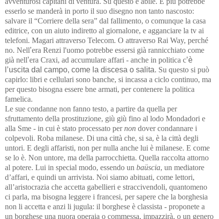
avventurosi capitani di ventura. Su questo è abile. E più potrebbe
esserlo se manderà in porto il suo disegno non tanto nascosto:
salvare il
“Corriere della sera” dal fallimento, o comunque la casa
editrice, con un aiuto indiretto al giornalone, e agganciare la tv ai
telefoni. Magari attraverso Telecom. O attraverso Rai Way, perché
no. Nell
’
era Renzi l'uomo potrebbe essersi già rannicchiato come
già nell
’
era Craxi, ad accumulare affari - anche in politica c
’è
l’uscita dal campo, come la discesa o salita.
Su questo si può
capirlo: libri e cellulari sono banche, si incassa a ciclo continuo, ma
per questo bisogna essere bne armati, per contenere la politica
famelica.
Le sue condanne non fanno testo, a partire da quella per
sfruttamento della prostituzione, giù giù fino al lodo Mondadori e
alla Sme - in cui è stato processato per
non
dover condannare i
colpevoli. Roba milanese. Di una città che, si sa, è la città degli
untori. E degli affaristi, non per nulla anche lui è milanese. E come
se lo è. Non untore, ma della parrocchietta. Quella raccolta attorno
al potere. Lui in special modo, essendo un
ba
ü
scia
, un mediatore
d’affari, e quindi un arrivista. Noi siamo abituati, come lettori,
all’aristocrazia che accetta gabellieri e straccivendoli, quantomeno
ci parla, ma bisogna leggere i francesi, per sapere che la borghesia
non li accetta e anzi li jugula: il borghese è classista - proponete a
un borghese una nuora operaia o commessa, impazzirà, o un genero