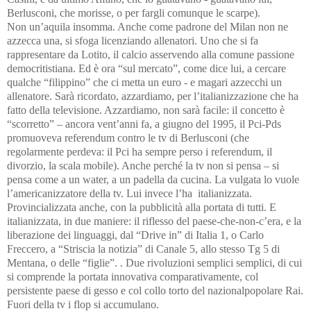
Berlusconi, che morisse, o per fargli comunque le scarpe).
Non un’aquila insomma. Anche come padrone del Milan non ne
azzecca una, si sfoga licenziando allenatori. Uno che si fa
rappresentare da Lotito, il calcio asservendo alla comune passione
democritistiana. Ed è ora
“sul mercato”, come dice lui, a cercare
qualche
“filippino” che ci metta un euro - e magari azzecchi un
allenatore.
Sarà ricordato, azzardiamo, per l’italianizzazione che ha
fatto della televisione. Azzardiamo, non sarà facile: il concetto è
“scorretto” – ancora vent’anni fa, a giugno del 1995, il Pci-Pds
promuoveva referendum contro le tv di Berlusconi (che
regolarmente perdeva: il Pci ha sempre perso i referendum, il
divorzio, la scala mobile). Anche perché la tv non si pensa – si
pensa come a un water, a un padella da cucina. La vulgata lo vuole
l’americanizzatore della tv. Lui invece l’ha
italianizzata.
Provincializzata anche, con la pubblicità alla portata di tutti. E
italianizzata, in due maniere: il riflesso del paese-che-non-c’era, e la
liberazione dei linguaggi, dal “Drive in” di Italia 1, o Carlo
Freccero, a “Striscia la notizia” di Canale 5, allo stesso Tg 5 di
Mentana, o delle “figlie”. . Due rivoluzioni semplici semplici, di cui
si comprende la portata innovativa comparativamente, col
persistente paese di gesso e col collo torto del nazionalpopolare Rai.
Fuori della tv i flop si accumulano.