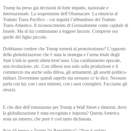
Trump ha preso già decisioni di forte impatto, nazionale e
internazionale. La sospensione dell’Obamacare. La rinuncia al
Trattato Trans-Pacifico – cui seguirà l’abbandono del Trattato
Trans-Atlantico. Il riconoscimento di Gerusalemme come capitale di
Israele. Ma di lui continuiamo a leggere facezie. Comprese ora
quelle del figlio piccolo.
Dobbiamo credere che Trump tornerà al protezionismo? L’opposto
della globalizzazione che è stata la strategia e l’arma letale degli
Stati Uniti in questi ultimi trent’anni. Una cambiamento epocale,
una rivoluzione, etc. Con riflessi non solo sulla produzione e il
commercio ma anche sulla difesa, gli armamenti, gli assetti politico-
militari. Dovremmo quindi saperlo ma nessuno ce lo dice. Nessuno
parla con lui, con i suoi ministri, con i suoi consiglieri. Facciamo gli
struzzi.
E che dire dell’entusiasmo per Trump a Wall Street e dintorni, dove
la globalizzazione è stata escogitata e imposta? Questa America
resta un mistero, che pure è così tanto dichiarata.
Non dà tregua a Trump “la Repubblica”: “Non è andato