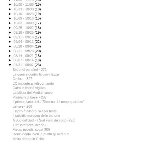
►
10/30 - 11/06
(15)
►
10/23 - 10/30
(18)
►
10/16 - 10/23
(19)
►
10/09 - 10/16
(15)
►
10/02 - 10/09
(17)
►
09/25 - 10/02
(18)
►
09/18 - 09/25
(19)
►
09/11 - 09/18
(17)
►
09/04 - 09/11
(22)
►
08/28 - 09/04
(19)
►
08/21 - 08/28
(20)
►
08/14 - 08/21
(18)
►
08/07 - 08/14
(18)
▼
07/31 - 08/07
(23)
Secondi pensieri - 272
La guerra contro la giovinezza
Ombre - 327
L’Olimpiade al telecomando
Cairo in libertà vigilata
La bibbia del Mediterraneo
Problemi di base - 287
Il primo piano della “Ricerca del tempo perduto”
Letture - 268
Il ladro è allegro, la spia triste
Il suicidio europeo delle banche
A Sud del Sud - il Sud visto da sotto (295)
Tutti interpreti, di che?
Fisco, appalti, abusi (90)
Renzi conta i voti, e punta gli astenuti
Molta destra in Grillo