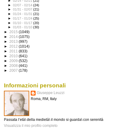
►
02/14 - 02/21
(21)
►
02/07 - 02/14
(24)
►
01/31 - 02/07
(21)
►
01/24 - 01/31
(21)
►
01/17 - 01/24
(25)
►
01/10 - 01/17
(20)
►
01/03 - 01/10
(30)
►
2015
(1049)
►
2014
(1075)
►
2013
(997)
►
2012
(1014)
►
2011
(833)
►
2010
(641)
►
2009
(532)
►
2008
(441)
►
2007
(178)
Informazioni personali
Giuseppe Leuzzi
Roma, RM, Italy
Passata l’età\ della medietà\ il mondo si guarda\ con serenità
Visualizza il mio profilo completo