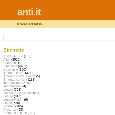
anti.it
Il vero del falso
Etichette
A Sud del Sud
(785)
Affari
(2520)
Autodafé
(19)
Biblioteca
(4403)
Cose viste
(150)
Il mondo com'è
(3713)
Il mondo com'è. Ombre
(5)
Il mondo com'era
(138)
Informazione
(2190)
Infprmazione
(4)
Lettera
(758)
Lettera. Sinistra sinistra
(4)
Letture
(813)
Letture\Visioni
(6)
Libelli
(536)
Ombre
(2165)
Presenze
(55)
Problemi di base
(931)