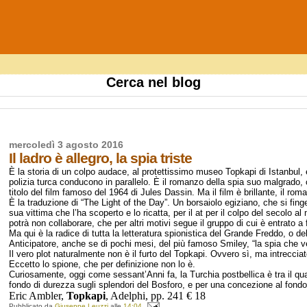
Cerca nel blog
mercoledì 3 agosto 2016
Il ladro è allegro, la spia triste
È la storia di un colpo audace, al protettissimo museo Topkapi di Istanbul, e
polizia turca conducono in parallelo. È il romanzo della spia suo malgrado, 
titolo del film famoso del 1964 di Jules Dassin. Ma il film è brillante, il roma
È la traduzione di “The Light of the Day”. Un borsaiolo egiziano, che si fing
sua vittima che l’ha scoperto e lo ricatta, per il at per il colpo del secolo a
potrà non collaborare, che per altri motivi segue il gruppo di cui è entrato a fa
Ma qui è la radice di tutta la letteratura spionistica del Grande Freddo, o 
Anticipatore, anche se di pochi mesi, del più famoso Smiley, “la spia che ve
Il vero plot naturalmente non è il furto del Topkapi. Ovvero sì, ma intrecci
Eccetto lo spione, che per definizione non lo è.
Curiosamente, oggi come sessant’Anni fa, la Turchia postbellica è tra il qua
fondo di durezza sugli splendori del Bosforo, e per una concezione al fondo 
Eric Ambler,
Topkapi
, Adelphi, pp. 241 € 18
Pubblicato da
Giuseppe Leuzzi
alle
14:04