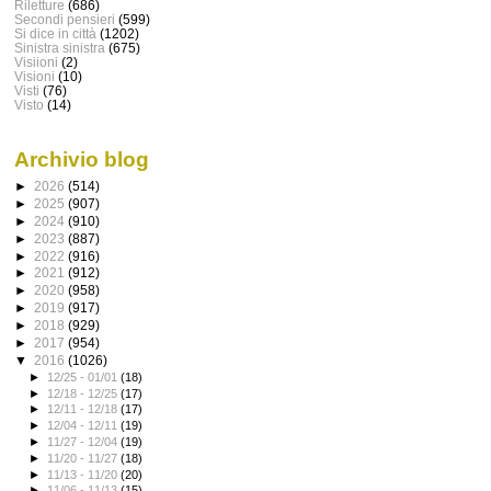
Riletture
(686)
Secondi pensieri
(599)
Si dice in città
(1202)
Sinistra sinistra
(675)
Visiioni
(2)
Visioni
(10)
Visti
(76)
Visto
(14)
Archivio blog
►
2026
(514)
►
2025
(907)
►
2024
(910)
►
2023
(887)
►
2022
(916)
►
2021
(912)
►
2020
(958)
►
2019
(917)
►
2018
(929)
►
2017
(954)
▼
2016
(1026)
►
12/25 - 01/01
(18)
►
12/18 - 12/25
(17)
►
12/11 - 12/18
(17)
►
12/04 - 12/11
(19)
►
11/27 - 12/04
(19)
►
11/20 - 11/27
(18)
►
11/13 - 11/20
(20)
►
11/06 - 11/13
(15)