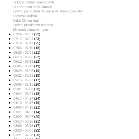
La Lega abbaia senza denti
Il Lettore non sarà l’Autore
Il primo piano della “Ricerca del tempo perduto”
Salvarsi dall’Eba
Make Clinton real
Il primo presidente tedesco
Gli amori d’autore, noiosi
►
07/24 - 07/31
(23)
►
07/17 - 07/24
(23)
►
07/10 - 07/17
(25)
►
07/03 - 07/10
(18)
►
06/26 - 07/03
(21)
►
06/19 - 06/26
(22)
►
06/12 - 06/19
(22)
►
06/05 - 06/12
(19)
►
05/29 - 06/05
(19)
►
05/22 - 05/29
(18)
►
05/15 - 05/22
(17)
►
05/08 - 05/15
(20)
►
05/01 - 05/08
(20)
►
04/24 - 05/01
(18)
►
04/17 - 04/24
(24)
►
04/10 - 04/17
(19)
►
04/03 - 04/10
(21)
►
03/27 - 04/03
(14)
►
03/20 - 03/27
(20)
►
03/13 - 03/20
(21)
►
03/06 - 03/13
(17)
►
02/28 - 03/06
(22)
►
02/21 - 02/28
(20)