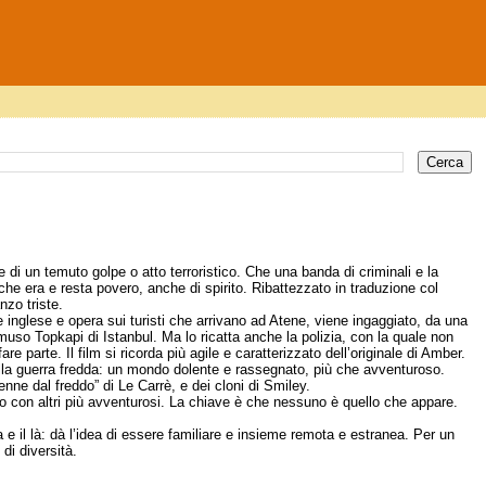
 di un temuto golpe o atto terroristico. Che una banda di criminali e la
che era e resta povero, anche di spirito. Ribattezzato in traduzione col
nzo triste.
e inglese e opera sui turisti che arrivano ad Atene, viene ingaggiato, da una
l muso Topkapi di Istanbul. Ma lo ricatta anche la polizia, con la quale non
re parte. Il film si ricorda più agile e caratterizzato dell’originale di Amber.
della guerra fredda: un mondo dolente e rassegnato, più che avventuroso.
nne dal freddo” di Le Carrè, e dei cloni di Smiley.
ato con altri più avventurosi. La chiave è che nessuno è quello che appare.
 e il là: dà l’idea di essere familiare e insieme remota e estranea. Per un
di diversità.