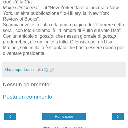
cioè c’è la Cia
Make Clinton real
– al “New Yorker”
fa eco, ancora a New
York, un’altra pubblicazione filo-Hillary, la “New York
Review of Books”.
Si arriva invece in Italia e la prima pagina del “Corriere della
sera”, con foto-richiamo, è : “L’ombra di Putin sul voto Usa”.
Con un articolo di
gossip
, che nessun giornale di
gossip
produrrebbe, c’è un limite a tutto. Offensivo per gli Usa.
Ma, poi, solo in Italia è scontato che basta essere donna per
diventare presidente.
Giuseppe Leuzzi
alle
11:24
Nessun commento:
Posta un commento
‹
›
Home page
Visualizza versione web