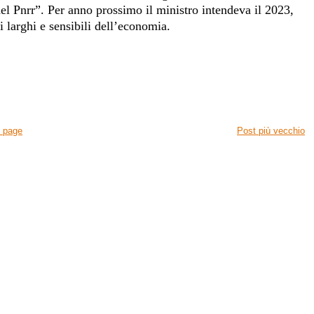
del Pnrr”. Per anno prossimo il ministro intendeva il 2023,
i larghi e sensibili dell’economia.
 page
Post più vecchio