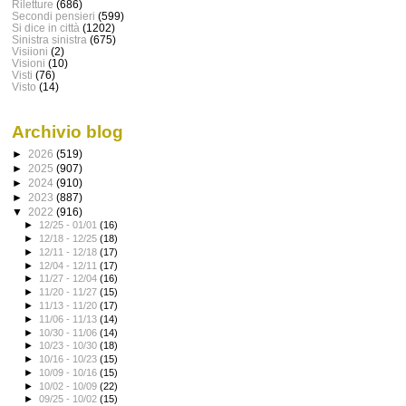
Riletture
(686)
Secondi pensieri
(599)
Si dice in città
(1202)
Sinistra sinistra
(675)
Visiioni
(2)
Visioni
(10)
Visti
(76)
Visto
(14)
Archivio blog
►
2026
(519)
►
2025
(907)
►
2024
(910)
►
2023
(887)
▼
2022
(916)
►
12/25 - 01/01
(16)
►
12/18 - 12/25
(18)
►
12/11 - 12/18
(17)
►
12/04 - 12/11
(17)
►
11/27 - 12/04
(16)
►
11/20 - 11/27
(15)
►
11/13 - 11/20
(17)
►
11/06 - 11/13
(14)
►
10/30 - 11/06
(14)
►
10/23 - 10/30
(18)
►
10/16 - 10/23
(15)
►
10/09 - 10/16
(15)
►
10/02 - 10/09
(22)
►
09/25 - 10/02
(15)