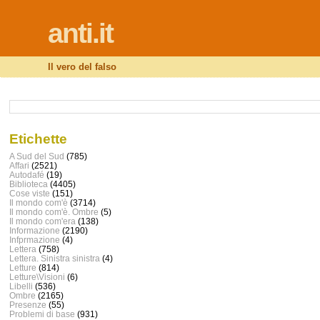
anti.it
Il vero del falso
Etichette
A Sud del Sud
(785)
Affari
(2521)
Autodafé
(19)
Biblioteca
(4405)
Cose viste
(151)
Il mondo com'è
(3714)
Il mondo com'è. Ombre
(5)
Il mondo com'era
(138)
Informazione
(2190)
Infprmazione
(4)
Lettera
(758)
Lettera. Sinistra sinistra
(4)
Letture
(814)
Letture\Visioni
(6)
Libelli
(536)
Ombre
(2165)
Presenze
(55)
Problemi di base
(931)