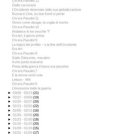
Chi era Pasolini 12
Giallo carcerario
L’Occidente disarmato dalla sua globalizzazione
Russia e Cina, su due fronti si perde
Chi era Pasolini 11
Vivere come disagio, la voglia di morire
Chi era Pasolini 10
Aridatece le tre vecchie "i"
Era ieri, il giorno prima
Chi era Pasolini 9
La logica del profitto – o la fine dell’Occidente
Era ieri
Chi era Pasolini 8
Giallo Ottocento, macabro
A che punto eravamo
Prima della guerra il futuro era pessimo
Chi era Pasolini 7
E la donna restò sola
Letture - 484
Chi era Pasolini 6
L’innocenza batte la guerra
►
03/06 - 03/13
(21)
►
02/27 - 03/06
(19)
►
02/20 - 02/27
(20)
►
02/13 - 02/20
(22)
►
02/06 - 02/13
(16)
►
01/30 - 02/06
(20)
►
01/23 - 01/30
(18)
►
01/16 - 01/23
(20)
►
01/09 - 01/16
(15)
►
01/02 - 01/09
(17)