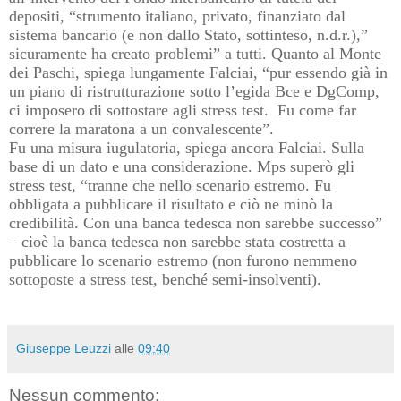
depositi, “strumento italiano, privato, finanziato dal
sistema bancario (e non dallo Stato, sottinteso, n.d.r.),”
sicuramente ha creato problemi” a tutti. Quanto al Monte
dei Paschi, spiega lungamente Falciai, “pur essendo già in
un piano di ristrutturazione sotto l’egida Bce e DgComp,
ci imposero di sottostare agli stress test.
Fu come far
correre la maratona a un convalescente”.
Fu una misura iugulatoria, spiega ancora Falciai. Sulla
base di un dato e una considerazione. Mps superò gli
stress test, “tranne che nello scenario estremo. Fu
obbligata a pubblicare il risultato e ciò ne minò la
credibilità. Con una banca tedesca non sarebbe successo”
– cioè la banca tedesca non sarebbe stata costretta a
pubblicare lo scenario estremo (non furono nemmeno
sottoposte a stress test, benché semi-insolventi).
Giuseppe Leuzzi
alle
09:40
Nessun commento: