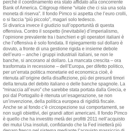
perché il coordinamento era stato affidato alla concorrente
Bank of America. Citigroup ritiene “vitale che ci sia una sola
moneta di riserva”. Il fondo Pimco si aspetta che l’euro crolli,
o si faccia “più piccolo”, magari solo tedesco.
Si divarica invece il giudizio sull’opportunità di questa
offensiva. Contro il sospetto (inevitabile) d’imperialismo,
l’opinione prevalente tra i banchieri e gli operatori italiani è
che l’offensiva è solo fondata. Il ripiegamento sul dollaro è
dovuto, a fronte di una gestione rigida e insieme debole
dell’euro – anche i gruppi industriali italiani, se non le
banche, si ancorano al dollaro. La mancata crescita – ora
trasformata in recessione – dell’Europa, per difetto politico,
per un’errata politica monetarie ed economica cioè, è
ritenuta all’origine della disaffezione, più dei presunti timori
della tenuta del debito italiano o delle banche spagnole. La
“minaccia all’euro” che sarebbe stata portata dalla Grecia, e
poi dal Portogallo è ritenuta un’esagerazione, se non
un’invenzione, della politica europea di rigidità fiscale.
Anche se al fondo c’è circospezione sui comportamenti, se
non sugli obiettivi, dei grandi attori americani. Il fondo Pimco
è quello che ha investito metà dei profitti 2011 nell’acquisto
dei mutui Usa insoluti, confidando che la Fed inietterà più
denaro fresco nel sistema mediante l’acquisto massiccio di