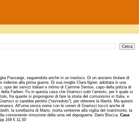
lia Passarge, seguendola anche in un trasloco. Di un anziano titolare di
 indenne alla prima guerra. Di sua moglie Clara Ilgner, adottata in una
o, spia dei servizi italiani e intimo di Carmine Senise, capo della polizia di
o della Farben. Fu in questa casa che Gramsci subì l’arresto, per il quale si
tolo, fra quante si propongono di fare la storia del comunismo in Italia, e
ramsci si sarebbe pentito (“ravveduto”), per ottenere la libertà. Ma questo
Un romanzo. All’urna senza nome con le ceneri di Gramsci toccò anche di
eth, la sorellastra di Mario, morta ventenne alla vigilia del matrimonio, la
o alla conveniente rimozione della urna nel dopoguerra. Dario Biocca,
Casa
pp.168 € 11,50