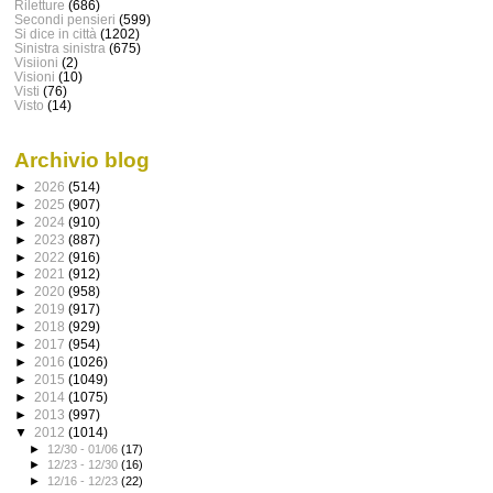
Riletture
(686)
Secondi pensieri
(599)
Si dice in città
(1202)
Sinistra sinistra
(675)
Visiioni
(2)
Visioni
(10)
Visti
(76)
Visto
(14)
Archivio blog
►
2026
(514)
►
2025
(907)
►
2024
(910)
►
2023
(887)
►
2022
(916)
►
2021
(912)
►
2020
(958)
►
2019
(917)
►
2018
(929)
►
2017
(954)
►
2016
(1026)
►
2015
(1049)
►
2014
(1075)
►
2013
(997)
▼
2012
(1014)
►
12/30 - 01/06
(17)
►
12/23 - 12/30
(16)
►
12/16 - 12/23
(22)