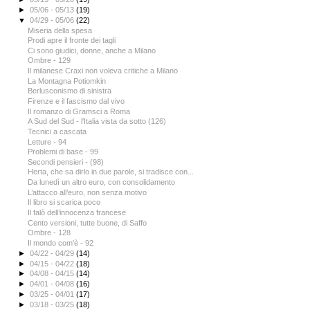
►
05/06 - 05/13
(19)
▼
04/29 - 05/06
(22)
Miseria della spesa
Prodi apre il fronte dei tagli
Ci sono giudici, donne, anche a Milano
Ombre - 129
Il milanese Craxi non voleva critiche a Milano
La Montagna Potiomkin
Berlusconismo di sinistra
Firenze e il fascismo dal vivo
Il romanzo di Gramsci a Roma
A Sud del Sud - l'Italia vista da sotto (126)
Tecnici a cascata
Letture - 94
Problemi di base - 99
Secondi pensieri - (98)
Herta, che sa dirlo in due parole, si tradisce con...
Da lunedì un altro euro, con consolidamento
L’attacco all’euro, non senza motivo
Il libro si scarica poco
Il falò dell’innocenza francese
Cento versioni, tutte buone, di Saffo
Ombre - 128
Il mondo com'è - 92
►
04/22 - 04/29
(14)
►
04/15 - 04/22
(18)
►
04/08 - 04/15
(14)
►
04/01 - 04/08
(16)
►
03/25 - 04/01
(17)
►
03/18 - 03/25
(18)