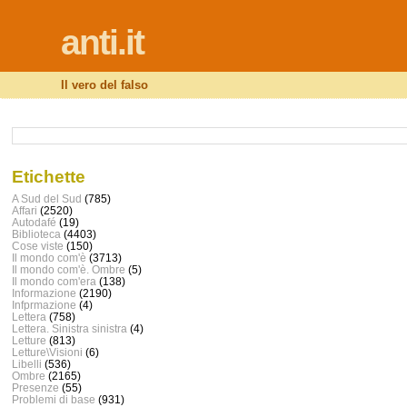
anti.it
Il vero del falso
Etichette
A Sud del Sud
(785)
Affari
(2520)
Autodafé
(19)
Biblioteca
(4403)
Cose viste
(150)
Il mondo com'è
(3713)
Il mondo com'è. Ombre
(5)
Il mondo com'era
(138)
Informazione
(2190)
Infprmazione
(4)
Lettera
(758)
Lettera. Sinistra sinistra
(4)
Letture
(813)
Letture\Visioni
(6)
Libelli
(536)
Ombre
(2165)
Presenze
(55)
Problemi di base
(931)