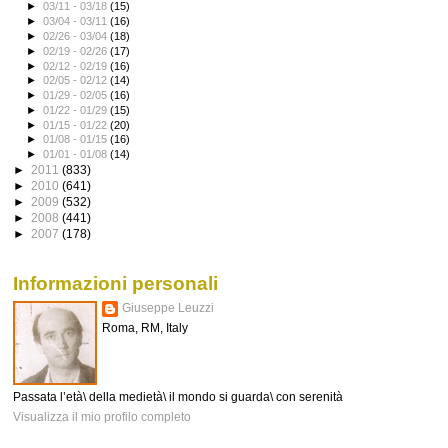
►
03/11 - 03/18
(15)
►
03/04 - 03/11
(16)
►
02/26 - 03/04
(18)
►
02/19 - 02/26
(17)
►
02/12 - 02/19
(16)
►
02/05 - 02/12
(14)
►
01/29 - 02/05
(16)
►
01/22 - 01/29
(15)
►
01/15 - 01/22
(20)
►
01/08 - 01/15
(16)
►
01/01 - 01/08
(14)
►
2011
(833)
►
2010
(641)
►
2009
(532)
►
2008
(441)
►
2007
(178)
Informazioni personali
Giuseppe Leuzzi
Roma, RM, Italy
Passata l’età\ della medietà\ il mondo si guarda\ con serenità
Visualizza il mio profilo completo