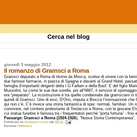
Cerca nel blog
giovedì 3 maggio 2012
Il romanzo di Gramsci a Roma
Gramsci deputato a Roma di ritorno da Mosca, scelse di vivere con la famig
due famose farmacie, in piazza di Spagna e davanti al Grand Hotel, passato
famiglia d’importanti dirigenti della I.G.Farben e della Basf. E del figlio Mari
Mussolini, lui come le sue due sorelle, poi all’NW7, il servizio di spionaggi
era “preparato”. La ricostruzione è tra quelle condannate dai gramsciani in ti
quindi di Gramsci. Uno di essi, D’Orsi, imputa a Biocca l’insinuazione che G
qui non c’è. C’è invece una storia fantastica di spie: normali, familiari. 
convivere, nel cimitero protestante di Testaccio a Roma, con la giovane Elsb
cui statua funebre è famosa tra i frequentatori perché “porta fortuna” - fin
Passarge: Gramsci a Roma (1924-1926
), “Nuova Storia Contemporanea”, 
Pubblicato da
Giuseppe Leuzzi
alle
06:54
Etichette:
Biblioteca