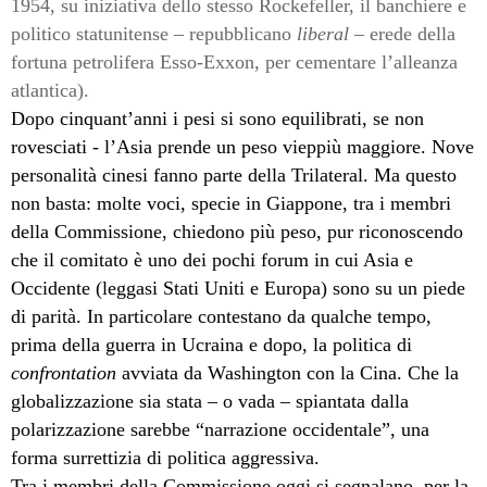
1954, su iniziativa dello stesso Rockefeller, il banchiere e
politico statunitense – repubblicano
liberal –
erede della
fortuna petrolifera Esso-Exxon, per cementare l’alleanza
atlantica).
Dopo cinquant’anni i pesi si sono equilibrati, se non
rovesciati - l’Asia prende un peso vieppiù maggiore. Nove
personalità cinesi fanno parte della Trilateral. Ma questo
non basta: molte voci, specie in Giappone, tra i membri
della Commissione, chiedono più peso, pur riconoscendo
che il comitato è uno dei pochi forum in cui Asia e
Occidente (leggasi Stati Uniti e Europa) sono su un piede
di parità. In particolare contestano da qualche tempo,
prima della guerra in Ucraina e dopo, la politica di
confrontation
avviata da Washington con la Cina. Che la
globalizzazione sia stata – o vada – spiantata dalla
polarizzazione sarebbe “narrazione occidentale”, una
forma surrettizia di politica aggressiva.
Tra i membri della Commissione oggi si segnalano, per la