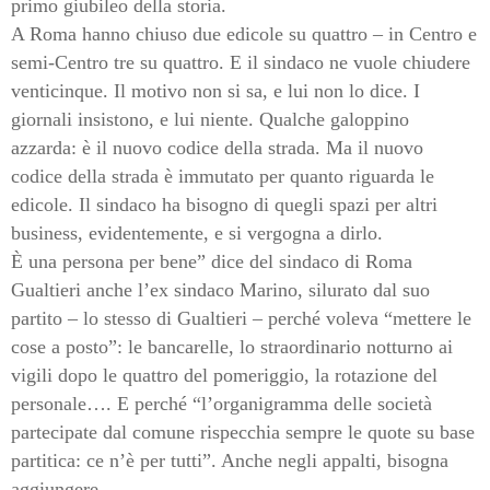
primo giubileo della storia.
A Roma hanno chiuso due edicole su quattro – in Centro e
semi-Centro tre su quattro. E il sindaco ne vuole chiudere
venticinque. Il motivo non si sa, e lui non lo dice. I
giornali insistono, e lui niente. Qualche galoppino
azzarda: è il nuovo codice della strada. Ma il nuovo
codice della strada è immutato per quanto riguarda le
edicole. Il sindaco ha bisogno di quegli spazi per altri
business, evidentemente, e si vergogna a dirlo.
È una persona per bene” dice del sindaco di Roma
Gualtieri anche l’ex sindaco Marino, silurato dal suo
partito – lo stesso di Gualtieri – perché voleva “mettere le
cose a posto”: le bancarelle, lo straordinario notturno ai
vigili dopo le quattro del pomeriggio, la rotazione del
personale…. E perché “l’organigramma delle società
partecipate dal comune rispecchia sempre le quote su base
partitica: ce n’è per tutti”. Anche negli appalti, bisogna
aggiungere.