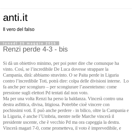
anti.it
Il vero del falso
lunedì 25 maggio 2015
Renzi perde 4-3 - bis
Si dà un obiettivo minimo, per poi poter dire che comunque ha
vinto. Così, se l’incredibile De Luca dovesse strappare la
Campania, dirà: abbiamo stravinto. O se Paita perde in Liguria
contro l’incredibile Toti, potrà dire: colpa delle divisioni interne.
Lo
fa anche per scongiuro – per scongiurare l’assenteismo: come
pressione sugli elettori Pd tentati dal non voto.
Ma per una volta Renzi ha perso la baldanza. Vincerà contro una
destra asfittica, divisa, litigiosa. Potrebbe cioè vincere con
pochissimi voti. E può anche perdere - in bilico, oltre la Campania e
la Liguria, è anche l’Umbria, mentre nelle Marche vincerà il
presidente uscente, che è vecchio Pd ma ora capeggia la destra.
Vincerà magari 7-0, come prometteva, il voto è imprevedibile, e