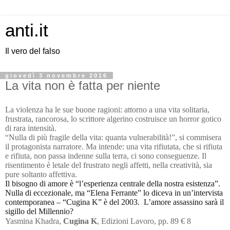
anti.it
Il vero del falso
giovedì 3 novembre 2016
La vita non è fatta per niente
La violenza ha le sue buone ragioni: attorno a una vita solitaria,
frustrata, rancorosa, lo scrittore algerino costruisce un horror gotico
di rara intensità.
“Nulla di più fragile della vita: quanta vulnerabilità!”, si commisera
il protagonista narratore. Ma intende: una vita rifiutata, che si rifiuta
e rifiuta, non passa indenne sulla terra, ci sono conseguenze. Il
risentimento è letale del frustrato negli affetti, nella creatività, sia
pure soltanto affettiva.
Il bisogno di amore è “l’esperienza centrale della nostra esistenza”.
Nulla di eccezionale, ma “Elena Ferrante” lo diceva in un’intervista
contemporanea – “Cugina K” è del 2003. L’amore assassino sarà il
sigillo del Millennio?
Yasmina Khadra,
Cugina K
, Edizioni Lavoro, pp. 89 € 8