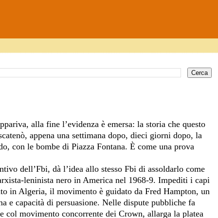
pariva, alla fine l’evidenza è emersa: la storia che questo
e scatenò, appena una settimana dopo, dieci giorni dopo, la
Caldo, con le bombe di Piazza Fontana. È come una prova
intivo dell’Fbi, dà l’idea allo stesso Fbi di assoldarlo come
rxista-leninista nero in America nel 1968-9. Impediti i capi
iato in Algeria, il movimento è guidato da Fred Hampton, un
a e capacità di persuasione. Nelle dispute pubbliche fa
ace col movimento concorrente dei Crown, allarga la platea