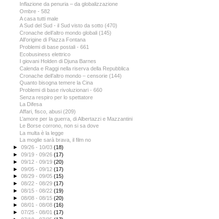
Inflazione da penuria – da globalizzazione
Ombre - 582
A casa tutti male
A Sud del Sud - il Sud visto da sotto (470)
Cronache dell’altro mondo globali (145)
All’origine di Piazza Fontana
Problemi di base postali - 661
Ecobusiness elettrico
I giovani Holden di Djuna Barnes
Calenda e Raggi nella riserva della Repubblica
Cronache dell’altro mondo – censorie (144)
Quanto bisogna temere la Cina
Problemi di base rivoluzionari - 660
Senza respiro per lo spettatore
La Difesa
Affari, fisco, abusi (209)
L’amore per la guerra, di Albertazzi e Mazzantini
Le Borse corrono, non si sa dove
La multa è la legge
La moglie sarà brava, il film no
►
09/26 - 10/03
(18)
►
09/19 - 09/26
(17)
►
09/12 - 09/19
(20)
►
09/05 - 09/12
(17)
►
08/29 - 09/05
(15)
►
08/22 - 08/29
(17)
►
08/15 - 08/22
(19)
►
08/08 - 08/15
(20)
►
08/01 - 08/08
(16)
►
07/25 - 08/01
(17)