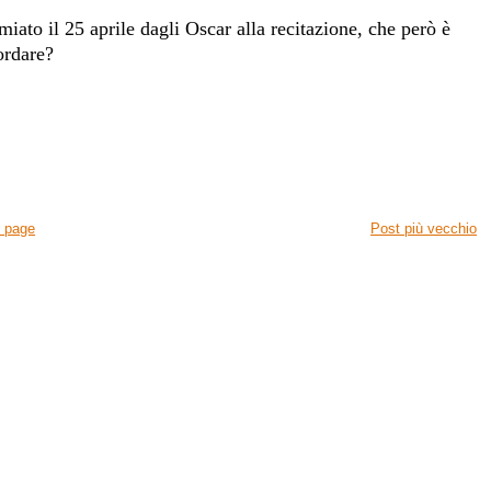
ato il 25 aprile dagli Oscar alla recitazione, che però è
cordare?
 page
Post più vecchio