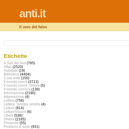
anti.it
Il vero del falso
Etichette
A Sud del Sud
(785)
Affari
(2520)
Autodafé
(19)
Biblioteca
(4404)
Cose viste
(150)
Il mondo com'è
(3713)
Il mondo com'è. Ombre
(5)
Il mondo com'era
(138)
Informazione
(2190)
Infprmazione
(4)
Lettera
(758)
Lettera. Sinistra sinistra
(4)
Letture
(814)
Letture\Visioni
(6)
Libelli
(536)
Ombre
(2165)
Presenze
(55)
Problemi di base
(931)