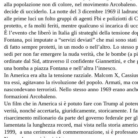
alla popolazione non di colore, nel movimento Arcobaleno. Pe
decide di ucciderlo. La notte del 3 dicembre 1969 il ladrunc
alle prime luci un folto gruppi di agenti Fbi e poliziotti 
protetto, e fa molti feriti, mentre qualcuno si incarica di uc
È l’evento che liberò in Italia gli strateghi della tensione
Fontana, poi imputate a “servizi deviati” che mai sono stat
di fatto sempre protetti, in un modo o nell’altro. Lo stesso
sedi per non far emergere la nuda verità, che le bombe (a pi
ordinate dal Sid, attraverso il confidente Giannettini, e che 
una bomba a piazza Fontana e nell’altra l’innesco.
In America era alta la tensione razziale. Malcom X, Cassiu
tra essi, agitavano la rivoluzione del popolo. Armati, ma co
nascondevano terroristi. Nello stesso anno 1969 erano anche
formazioni Arcobaleno.
Un film che in America si è potuto fare con Trump al pote
verità, nonché accertarla, giuridicamente, storicamente. I f
risarcimento milionario da parte del governo federale per gli
lamentata la lunghezza record, mai vista nella storia america
1999,
a una cerimonia di commemorazione, si è professato l