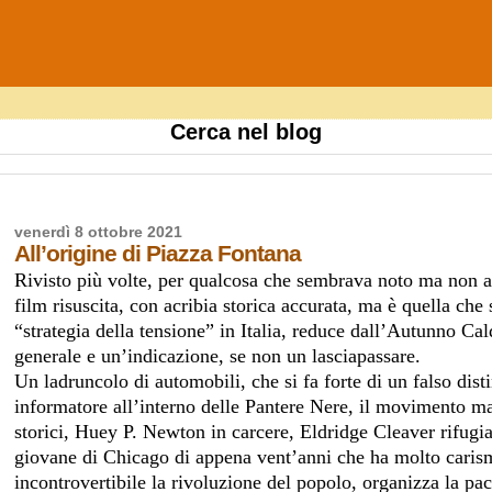
Cerca nel blog
venerdì 8 ottobre 2021
All’origine di Piazza Fontana
Rivisto più volte, per qualcosa che sembrava noto ma non ap
film risuscita, con acribia storica accurata, ma è quella ch
“strategia della tensione” in Italia, reduce dall’Autunno 
generale e un’indicazione, se non un lasciapassare.
Un ladruncolo di automobili, che si fa forte di un falso dist
informatore all’interno delle Pantere Nere, il movimento ma
storici, Huey P. Newton in carcere, Eldridge Cleaver rifug
giovane di Chicago di appena vent’anni che ha molto carism
incontrovertibile la rivoluzione del popolo, organizza la p