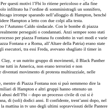
r questi motivi l’Fbi lo ritiene pericoloso e alla fine
olo infiltrato ha l’ordine di somministragli un sonnifero,
di Chicago irrompe sparando nell’alloggio di Hampton, benché
cidere Hampton a letto con due colpi alla testa.
 dopo l’Autunno Caldo sindacale. Con le bombe di piazza
i realmente perseguiti o condannati. Anzi sempee sono stati
 processo per piazza Fontana fu condotto in vari modi e varie
azza Fontana e a Roma, all’Altare della Patria) erano state
gli esecutori, tra essi Freda, avevano sbagliato il timer in
s Clay,
e un nutrito gruppo di movimenti, il Black Panther
me tutti in America, non erano terroristi e non
 diventati movimento di protesta multirazziale, nelle
re, mentre di Piazza Fontana non si può nemmeno dire la
amiliari di Hampton e altri gruppi hanno ottenuto un
 abusi dell’Fbi – dopo un processo civile di cui si è
na, di (soli) dodici anni. Il confidente, trent’anni dopo, nel
a mattina in tv uno degli ultimi sopravvissuti delle Pantere