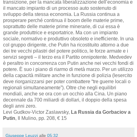
transizione, per la mancata liberalizzazione dell’economia e
il mancato impianto di un processo auto sostenuto di
sviluppo della stessa economia. La Russia continua a
prosperare perché continua il boom delle materie prime,
soprattutto delle materie prime minerarie, di cui essa è
grande produttrice e esportatrice. Ma con un impianto
sociale, normativo e produttivo obsoleto e inefficiente. In una
col gruppo dirigente, che Putin ha ricostituito attorno a due
dei tre vecchi pilastri del potere politico, le forze armate e i
servizi segreti – il terzo era il Partito onnipotente. Medvedev
è peraltro in concorrenza con Putin anche nei vecchi fondi di
potere. È suo i piano di riarmo di metà marzo. Per un utilizzo
della capacità militare anche in funzione di polizia (lesercito
deve riorganizzarsi per poter combattere “tre guerre locali o
regionali simultaneamente”). Oltre che negli equilibri
mondiali, anche se ora con un occhio alla Cina. Un piano
decennale da 700 miliardi di dollari, il doppio della spesa
degli anni zero.
Levi Gudkov-Victor Zaslawsky,
La Russia da Gorbaciov a
Putin
, Il Mulino, pp. 208, € 15
Giuseppe Leuzzi
alle
05:32