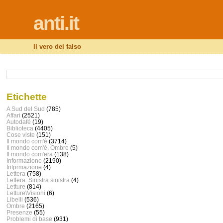
anti.it
Il vero del falso
Etichette
A Sud del Sud
(785)
Affari
(2521)
Autodafé
(19)
Biblioteca
(4405)
Cose viste
(151)
Il mondo com'è
(3714)
Il mondo com'è. Ombre
(5)
Il mondo com'era
(138)
Informazione
(2190)
Infprmazione
(4)
Lettera
(758)
Lettera. Sinistra sinistra
(4)
Letture
(814)
Letture\Visioni
(6)
Libelli
(536)
Ombre
(2165)
Presenze
(55)
Problemi di base
(931)