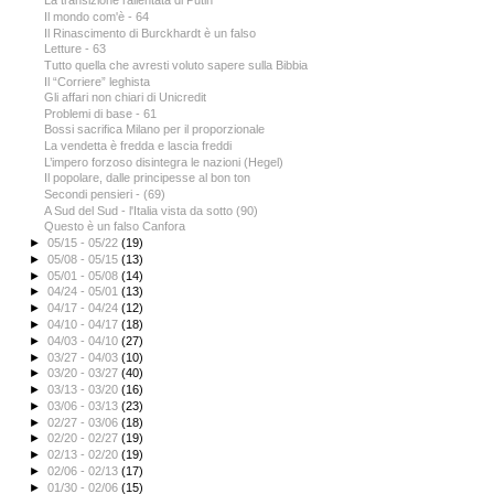
La transizione rallentata di Putin
Il mondo com'è - 64
Il Rinascimento di Burckhardt è un falso
Letture - 63
Tutto quella che avresti voluto sapere sulla Bibbia
Il “Corriere” leghista
Gli affari non chiari di Unicredit
Problemi di base - 61
Bossi sacrifica Milano per il proporzionale
La vendetta è fredda e lascia freddi
L’impero forzoso disintegra le nazioni (Hegel)
Il popolare, dalle principesse al bon ton
Secondi pensieri - (69)
A Sud del Sud - l'Italia vista da sotto (90)
Questo è un falso Canfora
►
05/15 - 05/22
(19)
►
05/08 - 05/15
(13)
►
05/01 - 05/08
(14)
►
04/24 - 05/01
(13)
►
04/17 - 04/24
(12)
►
04/10 - 04/17
(18)
►
04/03 - 04/10
(27)
►
03/27 - 04/03
(10)
►
03/20 - 03/27
(40)
►
03/13 - 03/20
(16)
►
03/06 - 03/13
(23)
►
02/27 - 03/06
(18)
►
02/20 - 02/27
(19)
►
02/13 - 02/20
(19)
►
02/06 - 02/13
(17)
►
01/30 - 02/06
(15)