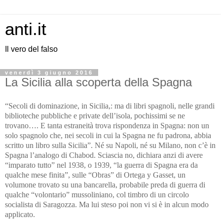
anti.it
Il vero del falso
venerdì 3 giugno 2016
La Sicilia alla scoperta della Spagna
“Secoli di dominazione, in Sicilia,: ma di libri spagnoli, nelle grandi
biblioteche pubbliche e private dell’isola, pochissimi se ne
trovano…. E tanta estraneità trova rispondenza in Spagna: non un
solo spagnolo che, nei secoli in cui la Spagna ne fu padrona, abbia
scritto un libro sulla Sicilia”. Né su Napoli, né su Milano, non c’è in
Spagna l’analogo di Chabod. Sciascia no, dichiara anzi di avere
“imparato tutto” nel 1938, o 1939, “la guerra di Spagna era da
qualche mese finita”, sulle “Obras” di Ortega y Gasset, un
volumone trovato su una bancarella, probabile preda di guerra di
qualche “volontario” mussoliniano, col timbro di un circolo
socialista di Saragozza. Ma lui steso poi non vi si è in alcun modo
applicato.