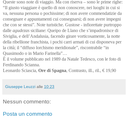
Queste sono note di viaggio. Ma con riserva – sono le prime righe:
“Il giusto viaggiare è quello di non conoscere, nei luoghi in cui si
va, nessuna persona o pochissime; di non avere commendatizie da
consegnare e appuntamenti cui consegnarsi; di non avere impegni
che con se stessi”. Note turistiche. Gustose - infiorettate purtroppo
dalle
agudezas
siciliane: Queipo de Llano che s’impadronisce di
Siviglia, e dell’Andalusia, facendo girare vorticosamente, la notte
della ribellione franchista, i pochi carri armati di cui disponeva per
la città; il “diffuso lorchismo meridionale”, riscontrabile “in
Quasimodo o in Mario Farinella”…
È il volume pubblicato nel 1989 da Natale Tedesco, con le foto di
Ferdinando Scianna.
Leonardo Sciascia,
Ore di Spagna
, Contrasto, ill., ril., € 19,90
Giuseppe Leuzzi
alle
10:23
Nessun commento:
Posta un commento