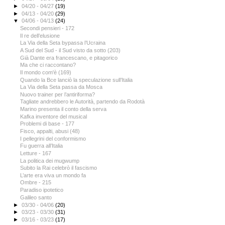
►
04/20 - 04/27
(19)
►
04/13 - 04/20
(29)
▼
04/06 - 04/13
(24)
Secondi pensieri - 172
Il re dell’elusione
La Via della Seta bypassa l’Ucraina
A Sud del Sud - il Sud visto da sotto (203)
Già Dante era francescano, e pitagorico
Ma che ci raccontano?
Il mondo com'è (169)
Quando la Bce lanciò la speculazione sull’Italia
La Via della Seta passa da Mosca
Nuovo trainer per l’antiriforma?
Tagliate andrebbero le Autorità, partendo da Rodotà
Marino presenta il conto della serva
Kafka inventore del musical
Problemi di base - 177
Fisco, appalti, abusi (48)
I pellegrini del conformismo
Fu guerra all’Italia
Letture - 167
La politica dei mugwump
Subito la Rai celebrò il fascismo
L’arte era viva un mondo fa
Ombre - 215
Paradiso ipotetico
Galileo santo
►
03/30 - 04/06
(20)
►
03/23 - 03/30
(31)
►
03/16 - 03/23
(17)