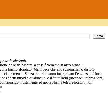
presa le elezioni:
rone delle tv. Mentre la cosa è vera ma in altro senso. I
ca”, che hanno sfondato. Ma invece che allo schieramento da loro
tro schieramento. Senza tradirli: hanno interpretato l’essenza del loro
 cosiddetti nuovi e qualunque, e il “tutti ladri (incapaci, imbroglioni,)
continuando giustamente ad applaudirli, i telepredicatori, non
ra.
.