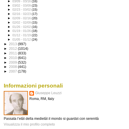
►
03/09 - 03/16
(16)
►
03/02 - 03/09
(23)
►
02/23 - 03/02
(15)
►
02/16 - 02/23
(17)
►
02/09 - 02/16
(20)
►
02/02 - 02/09
(15)
►
01/26 - 02/02
(16)
►
01/19 - 01/26
(18)
►
01/12 - 01/19
(22)
►
01/05 - 01/12
(24)
►
2013
(997)
►
2012
(1014)
►
2011
(833)
►
2010
(641)
►
2009
(532)
►
2008
(441)
►
2007
(178)
Informazioni personali
Giuseppe Leuzzi
Roma, RM, Italy
Passata l’età\ della medietà\ il mondo si guarda\ con serenità
Visualizza il mio profilo completo