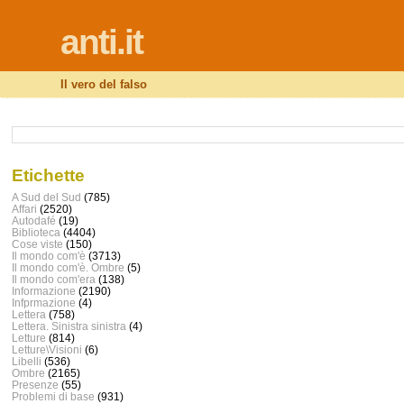
anti.it
Il vero del falso
Etichette
A Sud del Sud
(785)
Affari
(2520)
Autodafé
(19)
Biblioteca
(4404)
Cose viste
(150)
Il mondo com'è
(3713)
Il mondo com'è. Ombre
(5)
Il mondo com'era
(138)
Informazione
(2190)
Infprmazione
(4)
Lettera
(758)
Lettera. Sinistra sinistra
(4)
Letture
(814)
Letture\Visioni
(6)
Libelli
(536)
Ombre
(2165)
Presenze
(55)
Problemi di base
(931)