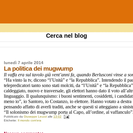
Cerca nel blog
lunedì 7 aprile 2014
La politica dei mugwump
Il vaffa era sul tavolo già vent’anni fa, quando Berlusconi vinse a sor
“Ha vinto la tv, dicono “l’Unità” e “la Repubblica”. Intendendo il pad
telepredicatori tanto sono stati molciti, da “l’Unità” e “la Repubbli
caldeggiato, nuovo e trasversale, gli elettori hanno dato il voto all’al
linguaggio. Il qualunquismo: i buoni sentimenti, cosiddetti, i candidati
meno io”, io Santoro, io Costanzo, io elettore. Hanno votato a destra 
pensando affatto di averli traditi, anche se questi si atteggiano a sinist
“Il solonismo dei mugwump porta al Capo, all’ordine, al vaffanculo”
Pubblicato da
Giuseppe Leuzzi
alle
13:02
Etichette:
Il mondo com'era