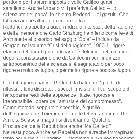
perdono per l’abiura imposta e volle Galileo quasi
santificato. Anche Urbano VIII preferiva Galileo – “lo
scienziato del papa”, lo chiama Redondi – ai gesuiti. Che
tuttavia anche allora non erano cattivi.
Redondi fa appello a quegli indizi, o interstizi, della ragione
e della memoria che Carlo Ginzburg ha offerto come leva di
Archimede allo storico nel saggio “Spie” – incluso da
Gargani nel volume “Crisi della ragione”, 1980. Il “rigore
elastico del paradigma indiziario” è definito “ineliminabile”,
dopo la constatazione che da Galileo in poi l’indirizzo
antropocentrico delle scienze si è segnalato o per poco
rigore e molto sviluppo, o per molto rigore e poco sviluppo.
Fin dalla prima pagina Redondi fa balenare “giochi di
riflessi… fonti discrete… specchi invisibili, il cui scopo è di
far apparire reali delle apparenze fittizie, rigorosa e
irreprensibile l’opera dell’astuzia e del compromesso”.
Come metodo, seppure a specchio, è quello
dell’Inquisizione. I memorialisti delle lettere anonime, De
Amicis, Sciascia, magari si divertiranno. Qualche
Procuratoei della Repubblica anche. Ma Galileo?
Ne resta poco. Anche se Rabelais non avrebbe immaginato
tanto per quasi 500 pagine. L’atomismo di Galileo l’anonimo