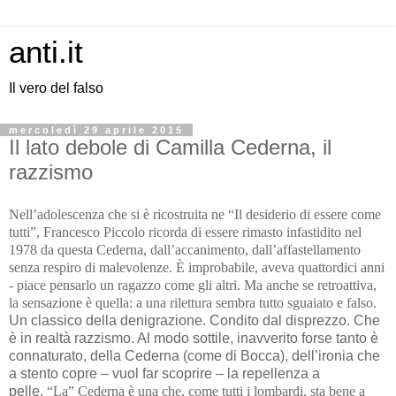
anti.it
Il vero del falso
mercoledì 29 aprile 2015
Il lato debole di Camilla Cederna, il
razzismo
Nell’adolescenza che si è ricostruita ne “Il desiderio di essere come
tutti”, Francesco Piccolo ricorda di essere rimasto infastidito nel
1978 da questa Cederna, dall’accanimento, dall’affastellamento
senza respiro di malevolenze. È improbabile, aveva quattordici anni
- piace pensarlo un ragazzo come gli altri. Ma anche se retroattiva,
la sensazione è quella: a una rilettura sembra tutto sguaiato e falso.
Un classico della denigrazione. Condito dal disprezzo. Che
è in realtà razzismo. Al modo sottile, inavverito forse tanto è
connaturato, della Cederna (come di Bocca), dell’ironia che
a stento copre – vuol far scoprire – la repellenza a
pelle.
“La” Cederna è una che, come tutti i lombardi, sta bene a