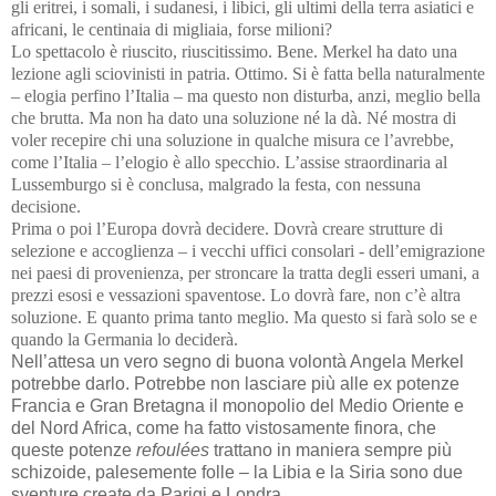
gli eritrei, i somali, i sudanesi, i libici, gli ultimi della terra asiatici e
africani, le centinaia di migliaia, forse milioni?
Lo spettacolo è riuscito, riuscitissimo. Bene. Merkel ha dato una
lezione agli sciovinisti in patria. Ottimo. Si è fatta bella naturalmente
– elogia perfino l’Italia – ma questo non disturba, anzi, meglio bella
che brutta. Ma non ha dato una soluzione né la dà. Né mostra di
voler recepire chi una soluzione in qualche misura ce l’avrebbe,
come l’Italia – l’elogio è allo specchio. L’assise straordinaria al
Lussemburgo si è conclusa, malgrado la festa, con nessuna
decisione.
Prima o poi l’Europa dovrà decidere. Dovrà creare strutture di
selezione e accoglienza – i vecchi uffici consolari - dell’emigrazione
nei paesi di provenienza, per stroncare la tratta degli esseri umani, a
prezzi esosi e vessazioni spaventose. Lo dovrà fare, non c’è altra
soluzione. E quanto prima tanto meglio. Ma questo si farà solo se e
quando la Germania lo deciderà.
Nell’attesa un vero segno di buona volontà Angela Merkel
potrebbe darlo. Potrebbe non lasciare più alle ex potenze
Francia e Gran Bretagna il monopolio del Medio Oriente e
del Nord Africa, come ha fatto vistosamente finora, che
queste potenze
refoulées
trattano in maniera sempre più
schizoide, palesemente folle – la Libia e la Siria sono due
sventure create da Parigi e Londra.