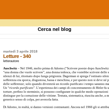
Cerca nel blog
martedì 3 aprile 2018
Letture - 340
letterautore
Auschwitz
–
N
el 1946, molto prima di Adorno (“
Scrivere poesie dopo Auschwitz
“una don
n
a che vu
o
le scrivere”, una donna tedesca, che vorrebbe scrivere delle 
silenzi di lui, ritornato dopo lunga prigionia. Dagerman si spiega l’ostinato silen
sofferenza era sporca, disgustosa, bassa e meschina, e per questo non si deve né p
delle sofferenze; solo quando diventerà un ricordo purificato i tempo saranno ma
Un “
ricordo purificato
”. L’esperienza dei campi di concentramento di Hitler fu u
torture, perfino lo sterminio, si possono configurare in qualche modo operazioni 
distingue per la corruzione delle vittime. Tentata, sistematica, riuscita anche, 
generico senso di colpa, per avercela fatta.
Di Adorno, in realtà, si danno versioni contrastanti. Ancora nel 1966 gli si attrib