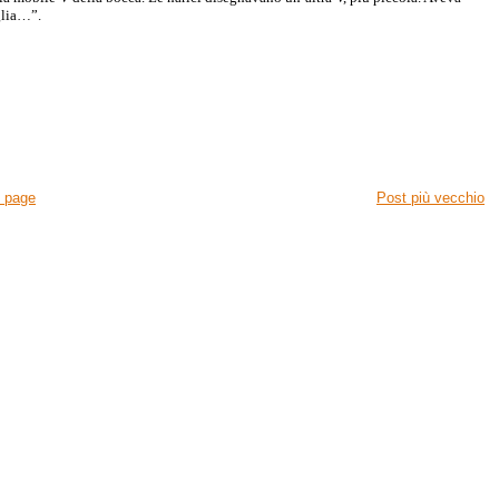
iglia…”.
 page
Post più vecchio