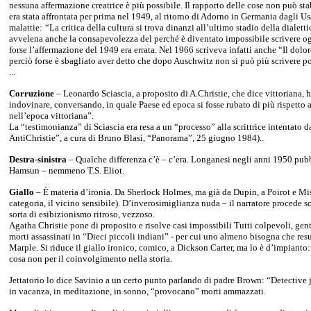
nessuna affermazione creatrice è più possibile. Il rapporto delle cose non può sta
era stata affrontata per prima nel 1949, al ritorno di Adorno in Germania dagli Usa,
malattie:
“La critica della cultura si trova dinanzi all’ultimo stadio della dialet
avvelena anche la consapevolezza del perché è diventato impossibile scrivere o
forse l’affermazione del 1949 era errata. Nel 1966 scriveva infatti anche “Il dolore
perciò forse è sbagliato aver detto che dopo Auschwitz non si può più scrivere po
...
Corruzione
– Leonardo Sciascia, a proposito di A.Christie, che dice vittoriana
indovinare, conversando, in quale Paese ed epoca si fosse rubato di più rispetto al
nell’epoca vittoriana”.
La “testimonianza” di Sciascia era resa a un “processo” alla scrittrice intentato
AntiChristie”, a cura di Bruno Blasi, “Panorama”, 25 giugno 1984)..
Destra-sinistra
– Qualche differenza c’è – c’era. Longanesi negli anni 1950 p
Hamsun – nemmeno T.S. Eliot.
Giallo
– È materia d’ironia. Da Sherlock Holmes, ma già da Dupin, a Poirot e Mi
categoria, il vicino sensibile). D’inverosimiglianza nuda – il narratore procede 
sorta di esibizionismo ritroso, vezzoso.
Agatha Christie pone di proposito e risolve casi impossibili Tutti colpevoli, gent
morti assassinati in “Dieci piccoli indiani” - per cui uno almeno bisogna che resu
Marple. Si riduce il giallo ironico, comico, a Dickson Carter, ma lo è d’impianto:
cosa non per il coinvolgimento nella storia.
Jettatorio lo dice Savinio a un certo punto parlando di padre Brown: “Detective j
in vacanza, in meditazione, in sonno, “provocano” morti ammazzati.