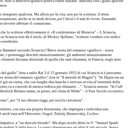
i. Solo il detective-giudice poteva essere italiano. Nascono così i gialli apocrifi
ston.
segnato qualcosa. Ma allora per la vita, non per la scrittura: il ritmo
antenni, anche se in modi diversi, per l’alcol e il mal di vivere. Entrambi
n dovette affettare il comunismo..
 che lo scrittore effettivamente è, «Il conformista» di Moravia” – L.Sciascia,
cui Sciascia non dà il titolo, di Mickey Spillane, “scrittore venduto con tredici
 esordiente.
e Hammett secondo Sciascia (“Breve storia del romanzo «giallo») – senza
entate; i personaggi descritti minuziosamente; gli ambienti minuziosamente
elementi diciamo dottrinali di quella che sarà chiamata, in Francia, negli anni
del giallo” letta a radio Rai 3 il 15 gennaio 1953 di cui Sciascia si è procurato
Breve storia del romanzo «giallo»” (ora in “Il metodo di Magret”): “Se Dupin era un
è già un esteta, che con lunghe dita banche e nervose avvita al’estremità della
cento,va a concerti di musica tedesca per rilassarsi….”. Sciascia annota: “In Cuff
n Sherlock Holmes siamo, in pieno, nel clima di Wilde” – il Fine Secolo eccentrico
mo”, per “il suo sfiorare (oggi, per noi) la caricatura”.
ristretto, con una sua propria fisionomia, che impregna e individua una
orì anch’essa nell’Ottocento: Gogol, Tolstòj, Dostoevskij, Cechov.
 simpatico, a “un diavolo biondo”. Ma dopo averlo detto in V: “Samuel Spade
la mobile V della bocca. Le narici disegnavano un’altra V, più piccola. Aveva