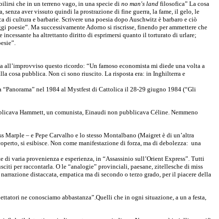
bilirsi che in un terreno vago, in una specie di
no man's land
filosofica” La cosa
 senza aver vissuto quindi la prostrazione di fine guerra, la fame, il gelo, le
tica di cultura e barbarie. Scrivere una poesia dopo Auschwitz è barbaro e ciò
ggi poesie”. Ma successivamente Adorno si riscrisse, finendo per ammettere che
 incessante ha altrettanto diritto di esprimersi quanto il torturato di urlare;
esie”.
, ha all’improvviso questo ricordo: “Un famoso economista mi diede una volta a
la cosa pubblica. Non ci sono riuscito. La risposta era: in Inghilterra e
 da “Panorama” nel 1984 al Mystfest di Cattolica il 28-29 giugno 1984 (“Gli
ubblicava Hammett, un comunista, Einaudi non pubblicava Céline. Nemmeno
ss Marple – e Pepe Carvalho e lo stesso Montalbano (Maigret è di un’altra
scoperto, si esibisce. Non come manifestazione di forza, ma di debolezza:
una
e di varia provenienza e esperienza, in “Assassinio sull’Orient Express”. Tutti
sciti per raccontarla. O le “analogie” provinciali, paesane, zitellesche di miss
 narrazione distaccata, empatica ma di secondo o terzo grado, per il piacere della
ettatori ne conosciamo abbastanza”.Quelli che in ogni situazione, a un a festa,