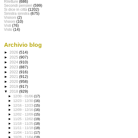
Riletture
(686)
Secondi pensieri
(599)
Si dice in città
(1202)
Sinistra sinistra
(675)
Visiioni
(2)
Visioni
(10)
Visti
(76)
Visto
(14)
Archivio blog
►
2026
(514)
►
2025
(907)
►
2024
(910)
►
2023
(887)
►
2022
(916)
►
2021
(912)
►
2020
(958)
►
2019
(917)
▼
2018
(929)
►
12/30 - 01/06
(17)
►
12/23 - 12/30
(16)
►
12/16 - 12/23
(15)
►
12/09 - 12/16
(16)
►
12/02 - 12/09
(15)
►
11/25 - 12/02
(19)
►
11/18 - 11/25
(18)
►
11/11 - 11/18
(18)
►
11/04 - 11/11
(17)
►
10/28 - 11/04
(18)