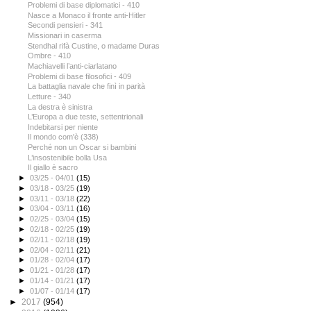
Problemi di base diplomatici - 410
Nasce a Monaco il fronte anti-Hitler
Secondi pensieri - 341
Missionari in caserma
Stendhal rifà Custine, o madame Duras
Ombre - 410
Machiavelli l’anti-ciarlatano
Problemi di base filosofici - 409
La battaglia navale che finì in parità
Letture - 340
La destra è sinistra
L’Europa a due teste, settentrionali
Indebitarsi per niente
Il mondo com'è (338)
Perché non un Oscar si bambini
L’insostenibile bolla Usa
Il giallo è sacro
►
03/25 - 04/01
(15)
►
03/18 - 03/25
(19)
►
03/11 - 03/18
(22)
►
03/04 - 03/11
(16)
►
02/25 - 03/04
(15)
►
02/18 - 02/25
(19)
►
02/11 - 02/18
(19)
►
02/04 - 02/11
(21)
►
01/28 - 02/04
(17)
►
01/21 - 01/28
(17)
►
01/14 - 01/21
(17)
►
01/07 - 01/14
(17)
►
2017
(954)