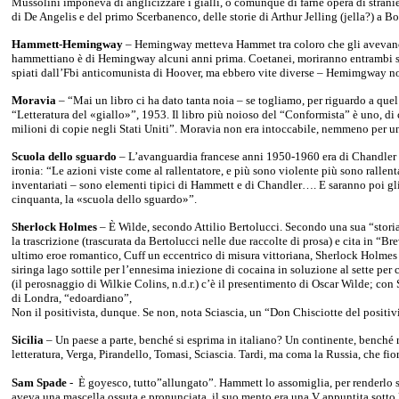
Mussolini imponeva di anglicizzare i gialli, o comunque di farne opera di stranier
di De Angelis e del primo Scerbanenco, delle storie di Arthur Jelling (jella?) a Bo
Hammett-Hemingway
– Hemingway metteva Hammet tra coloro che gli avevano in
hammettiano è di Hemingway alcuni anni prima. Coetanei, moriranno entrambi sess
spiati dall’Fbi anticomunista di Hoover, ma ebbero vite diverse – Hemimgway no
Moravia
– “Mai un libro ci ha dato tanta noia – se togliamo, per riguardo a quel
“Letteratura del «giallo»”, 1953. Il libro più noioso del “Conformista” è uno, di 
milioni di copie negli Stati Uniti”. Moravia non era intoccabile, nemmeno per un
Scuola dello sguardo
– L’avanguardia francese anni 1950-1960 era di Chandler 
ironia: “Le azioni viste come al rallentatore, e più sono violente più sono rall
inventariati – sono elementi tipici di Hammett e di Chandler…. E saranno poi gli 
cinquanta, la «scuola dello sguardo»”.
Sherlock Holmes
– È Wilde, secondo Attilio Bertolucci. Secondo una sua “storia 
la trascrizione (trascurata da Bertolucci nelle due raccolte di prosa) e cita in “
ultimo eroe romantico, Cuff un eccentrico di misura vittoriana, Sherlock Holmes 
siringa lago sottile per l’ennesima iniezione di cocaina in soluzione al sette per 
(il perosnaggio di Wilkie Colins, n.d.r.) c’è il presentimento di Oscar Wilde; co
di Londra, “edoardiano”,
Non il positivista, dunque. Se non, nota Sciascia, un “Don Chisciotte del positivis
Sicilia
– Un paese a parte, benché si esprima in italiano? Un continente, benché 
letteratura, Verga, Pirandello, Tomasi, Sciascia. Tardi, ma coma la Russia, che fi
Sam Spade
-
È goyesco, tutto”allungato”. Hammett lo assomiglia, per renderlo
aveva una mascella ossuta e pronunciata, il suo mento era una V appuntita sotto 