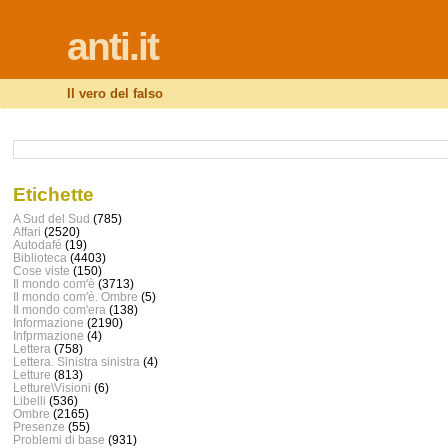
anti.it
Il vero del falso
Etichette
A Sud del Sud
(785)
Affari
(2520)
Autodafé
(19)
Biblioteca
(4403)
Cose viste
(150)
Il mondo com'è
(3713)
Il mondo com'è. Ombre
(5)
Il mondo com'era
(138)
Informazione
(2190)
Infprmazione
(4)
Lettera
(758)
Lettera. Sinistra sinistra
(4)
Letture
(813)
Letture\Visioni
(6)
Libelli
(536)
Ombre
(2165)
Presenze
(55)
Problemi di base
(931)