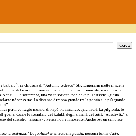
 è barbaro
”
), in chiusura di “Autunno tedesco” Stig Dagerman mette in scena
sofferenze del marito antinazista in campo di concentramento, ma si urta ai
zio così : “La sofferenza, una volta sofferta, non deve più esistere. Questa
arlarne né scriverne. La distanza è troppo grande tra la poesia e la più grande
turi”.
nica per il contagio morale, di kapò, kommando, spie, ladri. La prigionia, le
di guerra. Come lo sterminio dei kulaki, degli armeni, dei tutsi. “Auschwitz” si
a meno del suicidio: la sopravvivenza non è innocente. Anche per un semplice
uisce la sentenza:
“Dopo
Auschwitz
, nessuna
poesia
, nessuna forma d'arte,